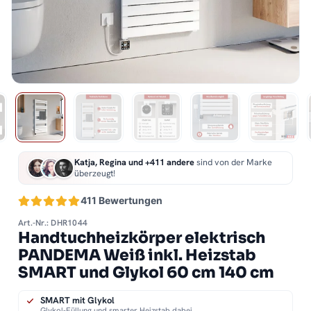
Katja, Regina und +411 andere
sind von der Marke
überzeugt!
411 Bewertungen
Art.-Nr.: DHR1044
Handtuchheizkörper elektrisch
PANDEMA Weiß inkl. Heizstab
SMART und Glykol 60 cm 140 cm
SMART mit Glykol
Glykol-Füllung und smarter Heizstab dabei.