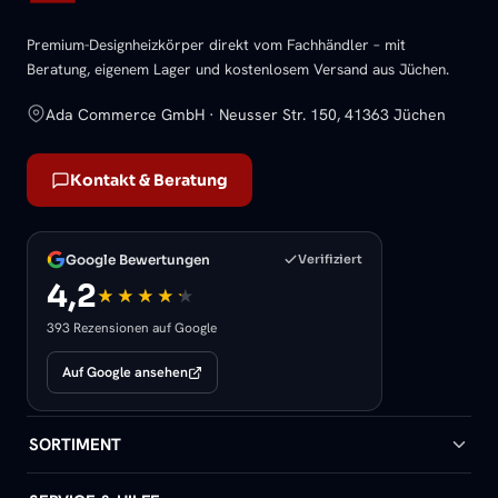
Premium-Designheizkörper direkt vom Fachhändler – mit
Beratung, eigenem Lager und kostenlosem Versand aus Jüchen.
Ada Commerce GmbH · Neusser Str. 150, 41363 Jüchen
Kontakt & Beratung
Google Bewertungen
Verifiziert
4,2
393 Rezensionen auf Google
Auf Google ansehen
SORTIMENT
Badheizkörper