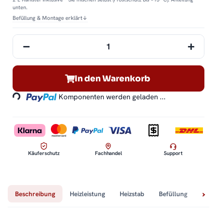
unten.
Befüllung & Montage erklärt
↓
Loading...
In den Warenkorb
Komponenten werden geladen ...
Käuferschutz
Fachhandel
Support
Beschreibung
Heizleistung
Heizstab
Befüllung
Tech