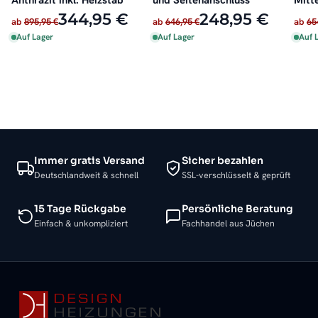
Anthrazit inkl. Heizstab
und Seitenanschluss
Mitt
Seit
344,95 €
248,95 €
ab
895,95 €
ab
646,95 €
ab
65
Auf Lager
Auf Lager
Auf 
Immer gratis Versand
Sicher bezahlen
Deutschlandweit & schnell
SSL-verschlüsselt & geprüft
15 Tage Rückgabe
Persönliche Beratung
Einfach & unkompliziert
Fachhandel aus Jüchen