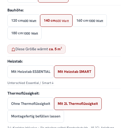
Bauhöhe:
120 cm
140 cm
160 cm
600 Watt
600 Watt
1000 Watt
180 cm
1000 Watt
Diese Größe wärmt
ca. 5 m²
Heizstab:
Mit Heizstab ESSENTIAL
Mit Heizstab SMART
Unterschied Essential / Smart
↓
Thermoflüssigkeit:
Ohne Thermoflüssigkeit
Mit 2L Thermoflüssigkeit
Montagefertig befüllen lassen
2-L-Kanister inklusive – Sie mischen selbst (Frostschutz bis −15 °C). Anleitung