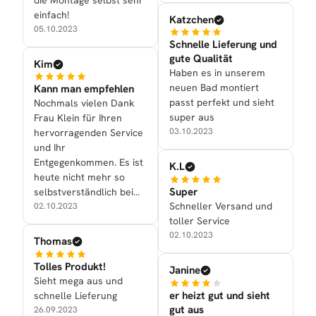
einfach!
Katzchen
05.10.2023
Schnelle Lieferung und
gute Qualität
Kim
Haben es in unserem
neuen Bad montiert
Kann man empfehlen
passt perfekt und sieht
Nochmals vielen Dank
super aus
Frau Klein für Ihren
03.10.2023
hervorragenden Service
und Ihr
Entgegenkommen. Es ist
K.L
heute nicht mehr so
Super
selbstverständlich beim
Schneller Versand und
Kauf eines Artikels in
02.10.2023
toller Service
Internet auch dazu noch
02.10.2023
einen guten Service zu
Thomas
bekommen.
Tolles Produkt!
Janine
Sieht mega aus und
er heizt gut und sieht
schnelle Lieferung
gut aus
26.09.2023