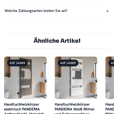
Welche Zahlungsarten bieten Sie an?
Ähnliche Artikel
AUF LAGER
AUF LAGER
A
Handtuchheizkörper
Handtuchheizkörper
Hand
elektrisch PANDEMA
PANDEMA Weiß Mittel-
PAND