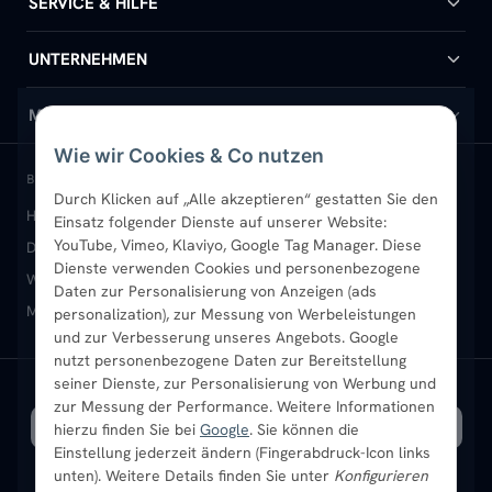
SERVICE & HILFE
Handtuchheizkörper
Hilfe & Kontakt
UNTERNEHMEN
Design-Heizkörper
Versand & Lieferung
Wir über uns
MEIN KONTO
Wie wir Cookies & Co nutzen
Paneelheizkörper
Rückgabe & Widerruf
Standort & Abholung Jüchen
Anmelden / Mein Konto
BELIEBTE KATEGORIEN
Durch Klicken auf „Alle akzeptieren“ gestatten Sie den
Heizkörper kaufen
Badheizkörper
Handtuchheizkörper
Einsatz folgender Dienste auf unserer Website:
Vertikal-Heizkörper
Garantie & Gewährleistung
B2B-Kunden
Merkliste
YouTube, Vimeo, Klaviyo, Google Tag Manager. Diese
Design-Heizkörper
Paneelheizkörper
Vertikal-Heizkörper
Dienste verwenden Cookies und personenbezogene
Heizkörper-Zubehör
Montageservice vor Ort
Karriere
Newsletter
Wandheizkörper
Wohnraum-Heizkörper
Badheizkörper Schwarz
Daten zur Personalisierung von Anzeigen (ads
Mischbetrieb-Heizkörper
Heizkörper-Zubehör
Aktuelle Angebote
personalization), zur Messung von Werbeleistungen
Sendung verfolgen
Ratgeber
Aktuelle Angebote
und zur Verbesserung unseres Angebots. Google
nutzt personenbezogene Daten zur Bereitstellung
seiner Dienste, zur Personalisierung von Werbung und
Bestpreisgarantie
SICHERE ZAHLUNG
VERSAND MIT
zur Messung der Performance. Weitere Informationen
hierzu finden Sie bei
Google
. Sie können die
Einstellung jederzeit ändern (Fingerabdruck-Icon links
unten). Weitere Details finden Sie unter
Konfigurieren