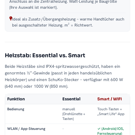
Anschluss an die Zentralheizung. Watt-Leistung je Baugröße
(Ihre Auswahl ist markiert).
Ideal als Zusatz-/Übergangsheizung – warme Handtücher auch
bei ausgeschalteter Heizung. m² = Richtwert.
Heizstab: Essential vs. Smart
Beide Heizstäbe sind IPX4-spritzwassergeschützt, haben ein
genormtes ½″-Gewinde (passt in jeden handelsüblichen
Heizkörper) und einen SchuKo-Stecker – verfügbar mit 600 W
(640 mm) oder 1000 W (850 mm).
Funktion
Essential
Smart / WiFi
Bedienung
manuell
Touch-Tasten +
(Drehlünette +
„Smart Life“-App
Tasten)
WLAN / App-Steuerung
–
✓ (Android/iOS,
Fernsteuerung)