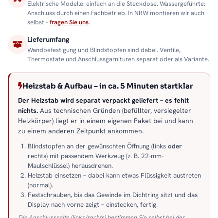
Elektrische Modelle: einfach an die Steckdose. Wassergeführte:
Anschluss durch einen Fachbetrieb. In NRW montieren wir auch
selbst –
fragen Sie uns
.
Lieferumfang
Wandbefestigung und Blindstopfen sind dabei. Ventile,
Thermostate und Anschlussgarnituren separat oder als Variante.
Heizstab & Aufbau – in ca. 5 Minuten startklar
Der Heizstab wird separat verpackt geliefert – es fehlt
nichts.
Aus technischen Gründen (befüllter, versiegelter
Heizkörper) liegt er in einem eigenen Paket bei und kann
zu einem anderen Zeitpunkt ankommen.
Blindstopfen an der gewünschten Öffnung (links
oder
rechts) mit passendem Werkzeug (z. B. 22-mm-
Maulschlüssel) herausdrehen.
Heizstab einsetzen – dabei kann etwas Flüssigkeit austreten
(normal).
Festschrauben, bis das Gewinde im Dichtring sitzt und das
Display nach vorne zeigt – einstecken, fertig.
Die Anschlussseite (links/rechts) bestimmen Sie selbst bei der