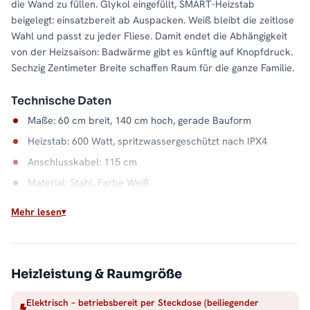
die Wand zu füllen. Glykol eingefüllt, SMART-Heizstab
beigelegt: einsatzbereit ab Auspacken. Weiß bleibt die zeitlose
Wahl und passt zu jeder Fliese. Damit endet die Abhängigkeit
von der Heizsaison: Badwärme gibt es künftig auf Knopfdruck.
Sechzig Zentimeter Breite schaffen Raum für die ganze Familie.
Technische Daten
Maße: 60 cm breit, 140 cm hoch, gerade Bauform
Heizstab: 600 Watt, spritzwassergeschützt nach IPX4
Anschlusskabel: 115 cm
Material: Stahl, Farbe Weiß
Mehr lesen
Wärme, wann Sie wollen
Der elektrische Betrieb entkoppelt das Bad von der
Heizsaison: Handtücher trocknen im Juli genauso zuverlässig
wie im Januar. Der Stahlkorpus in Weiß verteilt die Wärme
Heizleistung & Raumgröße
dabei gleichmäßig über die gesamte Fläche. Alle Größen und
Ausführungen finden Sie in der Kategorie
Handtuchheizkörper
Elektrisch – betriebsbereit per Steckdose (beiliegender