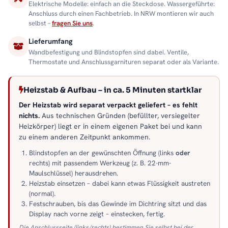
Elektrische Modelle: einfach an die Steckdose. Wassergeführte:
Anschluss durch einen Fachbetrieb. In NRW montieren wir auch
selbst –
fragen Sie uns
.
Lieferumfang
Wandbefestigung und Blindstopfen sind dabei. Ventile,
Thermostate und Anschlussgarnituren separat oder als Variante.
Heizstab & Aufbau – in ca. 5 Minuten startklar
Der Heizstab wird separat verpackt geliefert – es fehlt
nichts.
Aus technischen Gründen (befüllter, versiegelter
Heizkörper) liegt er in einem eigenen Paket bei und kann
zu einem anderen Zeitpunkt ankommen.
Blindstopfen an der gewünschten Öffnung (links
oder
rechts) mit passendem Werkzeug (z. B. 22-mm-
Maulschlüssel) herausdrehen.
Heizstab einsetzen – dabei kann etwas Flüssigkeit austreten
(normal).
Festschrauben, bis das Gewinde im Dichtring sitzt und das
Display nach vorne zeigt – einstecken, fertig.
Die Anschlussseite (links/rechts) bestimmen Sie selbst bei der