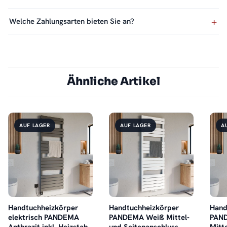
Welche Zahlungsarten bieten Sie an?
Ähnliche Artikel
AUF LAGER
AUF LAGER
A
Handtuchheizkörper
Handtuchheizkörper
Hand
elektrisch PANDEMA
PANDEMA Weiß Mittel-
PAND