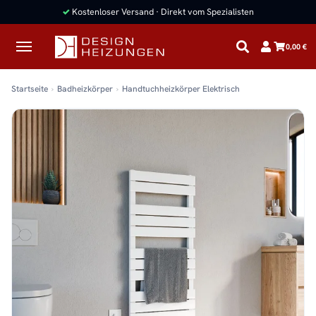
✓
Kostenloser Versand · Direkt vom Spezialisten
0,00 €
Startseite
Badheizkörper
Handtuchheizkörper Elektrisch