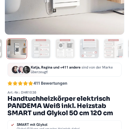
Katja, Regina und +411 andere
sind von der Marke
überzeugt!
411 Bewertungen
Art.-Nr.: DHR1038
Handtuchheizkörper elektrisch
PANDEMA Weiß inkl. Heizstab
SMART und Glykol 50 cm 120 cm
SMART mit Glykol
Glykol-Füllung und smarter Heizstab dabei.