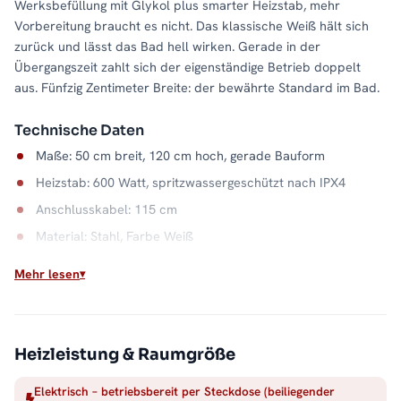
Werksbefüllung mit Glykol plus smarter Heizstab, mehr
Vorbereitung braucht es nicht. Das klassische Weiß hält sich
zurück und lässt das Bad hell wirken. Gerade in der
Übergangszeit zahlt sich der eigenständige Betrieb doppelt
aus. Fünfzig Zentimeter Breite: der bewährte Standard im Bad.
Technische Daten
Maße: 50 cm breit, 120 cm hoch, gerade Bauform
Heizstab: 600 Watt, spritzwassergeschützt nach IPX4
Anschlusskabel: 115 cm
Material: Stahl, Farbe Weiß
Mehr lesen
Wärme, wann Sie wollen
Der elektrische Betrieb entkoppelt das Bad von der
Heizsaison: Handtücher trocknen im Juli genauso zuverlässig
wie im Januar. Der Stahlkorpus in Weiß verteilt die Wärme
Heizleistung & Raumgröße
dabei gleichmäßig über die gesamte Fläche. Alle Größen und
Ausführungen finden Sie in der Kategorie
Handtuchheizkörper
Elektrisch – betriebsbereit per Steckdose (beiliegender