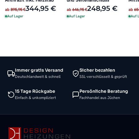
Anthrazit inkl. Heizstab
und Seitenanschluss
Mitt
Seit
344,95 €
248,95 €
ab
895,95 €
ab
646,95 €
ab
65
Auf Lager
Auf Lager
Auf 
Immer gratis Versand
Sicher bezahlen
Deutschlandweit & schnell
SSL-verschlüsselt & geprüft
15 Tage Rückgabe
Persönliche Beratung
Einfach & unkompliziert
Fachhandel aus Jüchen