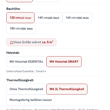
Bauhöhe:
120 cm
140 cm
160 cm
600 Watt
600 Watt
1000 Watt
180 cm
1000 Watt
Diese Größe wärmt
ca. 5 m²
Heizstab:
Mit Heizstab ESSENTIAL
Mit Heizstab SMART
Unterschied Essential / Smart
↓
Thermoflüssigkeit:
Ohne Thermoflüssigkeit
Mit 2L Thermoflüssigkeit
Montagefertig befüllen lassen
2-L-Kanister inklusive – Sie mischen selbst (Frostschutz bis −15 °C). Anleitung