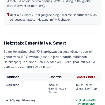
Anschluss an die Zentralheizung. Watt-Leistung je Baugröße
(Ihre Auswahl ist markiert).
Ideal als Zusatz-/Übergangsheizung – warme Handtücher auch
bei ausgeschalteter Heizung. m² = Richtwert.
Heizstab: Essential vs. Smart
Beide Heizstäbe sind IPX4-spritzwassergeschützt, haben ein
genormtes ½″-Gewinde (passt in jeden handelsüblichen
Heizkörper) und einen SchuKo-Stecker – verfügbar mit 600 W
(640 mm) oder 1000 W (850 mm).
Funktion
Essential
Smart / WiFi
Bedienung
manuell
Touch-Tasten +
(Drehlünette +
„Smart Life“-App
Tasten)
WLAN / App-Steuerung
–
✓ (Android/iOS,
Fernsteuerung)