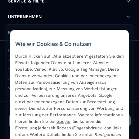
SERVICE & HILFE
Handtuchheizkörper
Hilfe & Kontakt
UNTERNEHMEN
Design-Heizkörper
Versand & Lieferung
Wir über uns
MEIN KONTO
Wie wir Cookies & Co nutzen
Paneelheizkörper
Rückgabe & Widerruf
Standort & Abholung Jüchen
Anmelden / Mein Konto
BELIEBTE KATEGORIEN
Durch Klicken auf „Alle akzeptieren“ gestatten Sie den
Heizkörper kaufen
Badheizkörper
Handtuchheizkörper
Einsatz folgender Dienste auf unserer Website:
Vertikal-Heizkörper
Garantie & Gewährleistung
B2B-Kunden
Merkliste
YouTube, Vimeo, Klaviyo, Google Tag Manager. Diese
Design-Heizkörper
Paneelheizkörper
Vertikal-Heizkörper
Dienste verwenden Cookies und personenbezogene
Heizkörper-Zubehör
Montageservice vor Ort
Karriere
Newsletter
Wandheizkörper
Wohnraum-Heizkörper
Badheizkörper Schwarz
Daten zur Personalisierung von Anzeigen (ads
Mischbetrieb-Heizkörper
Heizkörper-Zubehör
Aktuelle Angebote
personalization), zur Messung von Werbeleistungen
Sendung verfolgen
Ratgeber
Aktuelle Angebote
und zur Verbesserung unseres Angebots. Google
nutzt personenbezogene Daten zur Bereitstellung
seiner Dienste, zur Personalisierung von Werbung und
Bestpreisgarantie
SICHERE ZAHLUNG
VERSAND MIT
zur Messung der Performance. Weitere Informationen
hierzu finden Sie bei
Google
. Sie können die
Einstellung jederzeit ändern (Fingerabdruck-Icon links
unten). Weitere Details finden Sie unter
Konfigurieren