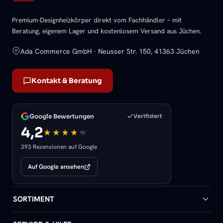
Premium-Designheizkörper direkt vom Fachhändler – mit
Beratung, eigenem Lager und kostenlosem Versand aus Jüchen.
Ada Commerce GmbH · Neusser Str. 150, 41363 Jüchen
Kontakt & Beratung
Google Bewertungen
Verifiziert
4,2
393 Rezensionen auf Google
Auf Google ansehen
SORTIMENT
Badheizkörper