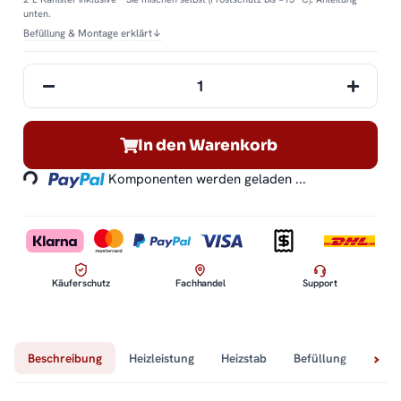
unten.
Befüllung & Montage erklärt
↓
Loading...
In den Warenkorb
Komponenten werden geladen ...
Käuferschutz
Fachhandel
Support
Beschreibung
Heizleistung
Heizstab
Befüllung
Tech