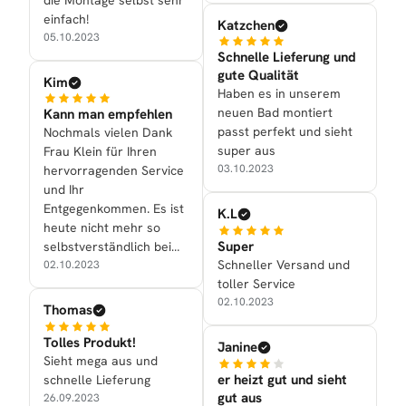
einfach!
Katzchen
05.10.2023
Schnelle Lieferung und
gute Qualität
Kim
Haben es in unserem
neuen Bad montiert
Kann man empfehlen
passt perfekt und sieht
Nochmals vielen Dank
super aus
Frau Klein für Ihren
03.10.2023
hervorragenden Service
und Ihr
Entgegenkommen. Es ist
K.L
heute nicht mehr so
Super
selbstverständlich beim
Schneller Versand und
Kauf eines Artikels in
02.10.2023
toller Service
Internet auch dazu noch
02.10.2023
einen guten Service zu
Thomas
bekommen.
Tolles Produkt!
Janine
Sieht mega aus und
er heizt gut und sieht
schnelle Lieferung
gut aus
26.09.2023