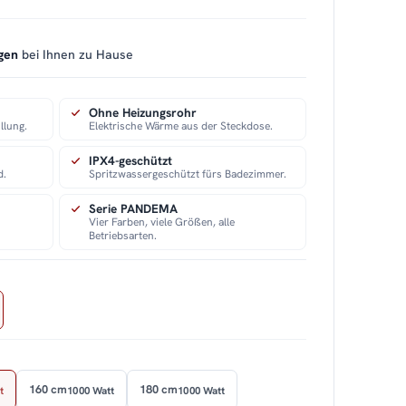
gen
bei Ihnen zu Hause
Ohne Heizungsrohr
llung.
Elektrische Wärme aus der Steckdose.
IPX4-geschützt
d.
Spritzwassergeschützt fürs Badezimmer.
Serie PANDEMA
Vier Farben, viele Größen, alle
Betriebsarten.
160 cm
180 cm
t
1000 Watt
1000 Watt