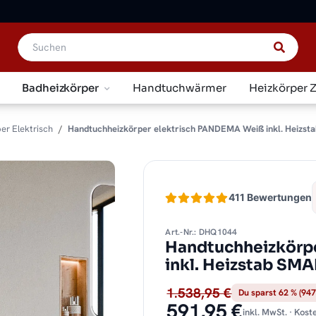
Badheizkörper
Handtuchwärmer
Heizkörper 
er Elektrisch
Handtuchheizkörper elektrisch PANDEMA Weiß inkl. Heizsta
411 Bewertungen
Art.-Nr.: DHQ1044
Handtuchheizkörp
inkl. Heizstab SMA
1.538,95 €
Du sparst 62 % (947
591,95 €
inkl. MwSt. · Kos