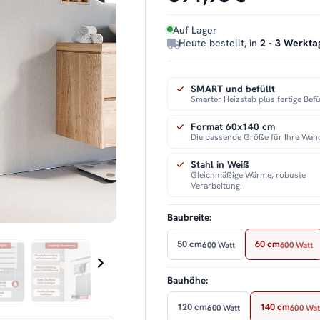
Auf Lager
Heute bestellt, in
2 - 3 Werkta
SMART und befüllt
Smarter Heizstab plus fertige Befü
Format 60x140 cm
Die passende Größe für Ihre Wan
Stahl in Weiß
Gleichmäßige Wärme, robuste
Verarbeitung.
Baubreite:
50 cm
60 cm
600 Watt
600 Watt
Bauhöhe:
120 cm
140 cm
600 Watt
600 Wat