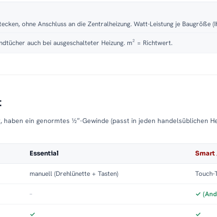
tecken, ohne Anschluss an die Zentralheizung. Watt-Leistung je Baugröße (I
dtücher auch bei ausgeschalteter Heizung. m² = Richtwert.
t
t, haben ein genormtes ½″-Gewinde (passt in jeden handelsüblichen H
Essential
Smart 
manuell (Drehlünette + Tasten)
Touch-T
–
✓ (And
✓
✓