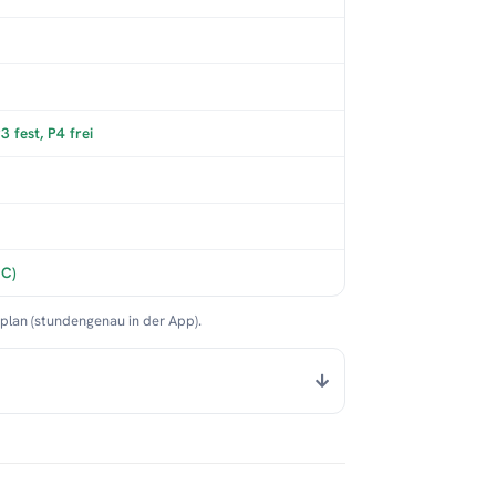
 fest, P4 frei
°C)
nplan (stundengenau in der App).