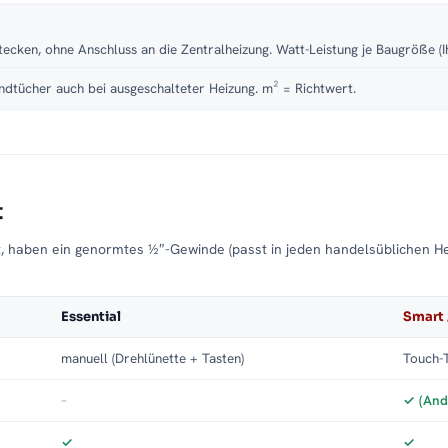
tecken, ohne Anschluss an die Zentralheizung. Watt-Leistung je Baugröße (I
dtücher auch bei ausgeschalteter Heizung. m² = Richtwert.
t
t, haben ein genormtes ½″-Gewinde (passt in jeden handelsüblichen H
Essential
Smart 
manuell (Drehlünette + Tasten)
Touch-T
–
✓ (And
✓
✓