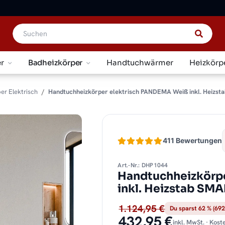
r
Badheizkörper
Handtuchwärmer
Heizkörp
er Elektrisch
Handtuchheizkörper elektrisch PANDEMA Weiß inkl. Heizsta
411 Bewertungen
Art.-Nr.: DHP1044
Handtuchheizkörp
inkl. Heizstab SM
1.124,95 €
Du sparst 62 % (692
432,95 €
inkl. MwSt. · Kos