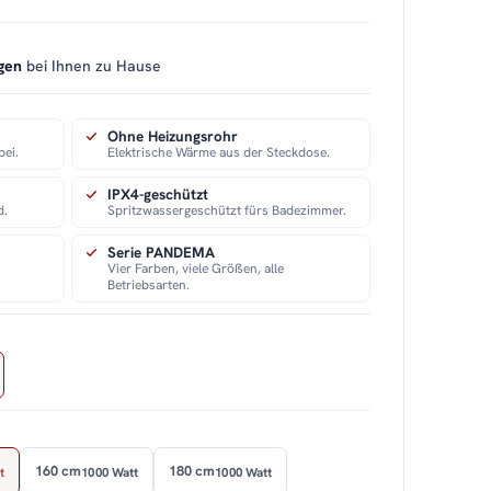
gen
bei Ihnen zu Hause
Ohne Heizungsrohr
bei.
Elektrische Wärme aus der Steckdose.
IPX4-geschützt
d.
Spritzwassergeschützt fürs Badezimmer.
Serie PANDEMA
Vier Farben, viele Größen, alle
Betriebsarten.
160 cm
180 cm
t
1000 Watt
1000 Watt