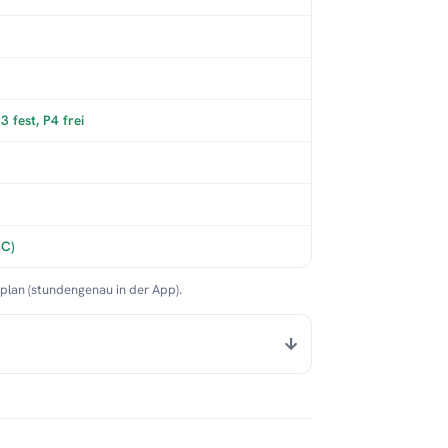
 fest, P4 frei
°C)
nplan (stundengenau in der App).