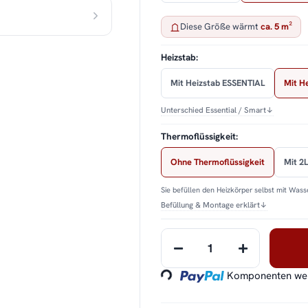
Diese Größe wärmt
ca. 5 m²
Heizstab:
Mit Heizstab ESSENTIAL
Mit H
Unterschied Essential / Smart
↓
Thermoflüssigkeit:
Ohne Thermoflüssigkeit
Mit 2L
Sie befüllen den Heizkörper selbst mit Wasse
Befüllung & Montage erklärt
↓
Loading...
Komponenten werd