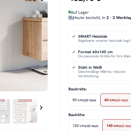
Auf Lager
Heute bestellt, in
2 - 3 Werkta
SMART-Heizstab
Regelbarer smarter Heizstab liegt 
Format 60x140 cm
Die passende Größe für Ihre Wan
Stahl in Weiß
Gleichmäßige Wärme, robuste
Verarbeitung.
Baubreite:
50 cm
60 cm
600 Watt
600 Watt
Bauhöhe:
120 cm
140 cm
600 Watt
600 Wat