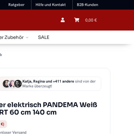
Ratgeber
Hilfe und Kontakt
B2B-Kunden
0,00 €
er Zubehör
SALE
b
Katja, Regina und +411 andere
sind von der
Marke überzeugt!
er elektrisch PANDEMA Weiß
ART 60 cm 140 cm
 €)
tenloser Versand