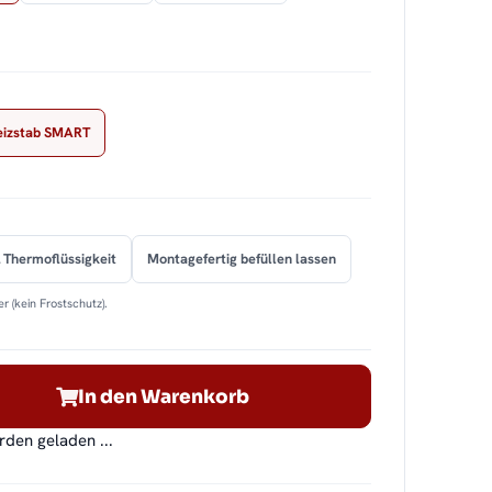
eizstab SMART
 Thermoflüssigkeit
Montagefertig befüllen lassen
r (kein Frostschutz).
In den Warenkorb
en geladen ...