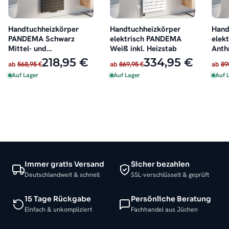
Handtuchheizkörper
Handtuchheizkörper
Hand
PANDEMA Schwarz
elektrisch PANDEMA
elek
Mittel- und
Weiß inkl. Heizstab
Anthr
Seitenanschluss
218,95 €
334,95 €
ab
568,95 €
ab
869,95 €
ab
89
Auf Lager
Auf Lager
Auf 
Immer gratis Versand
Sicher bezahlen
Deutschlandweit & schnell
SSL-verschlüsselt & geprüft
15 Tage Rückgabe
Persönliche Beratung
Einfach & unkompliziert
Fachhandel aus Jüchen