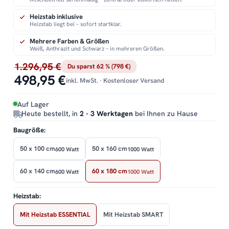
Heizstab inklusive
Heizstab liegt bei – sofort startklar.
Mehrere Farben & Größen
Weiß, Anthrazit und Schwarz – in mehreren Größen.
1.296,95 €
Du sparst 62 % (798 €)
498,95 €
inkl. MwSt. · Kostenloser Versand
Auf Lager
Heute bestellt, in
2 - 3 Werktagen
bei Ihnen zu Hause
Baugröße:
50 x 100 cm
50 x 160 cm
600 Watt
1000 Watt
60 x 140 cm
60 x 180 cm
600 Watt
1000 Watt
Heizstab:
Mit Heizstab ESSENTIAL
Mit Heizstab SMART