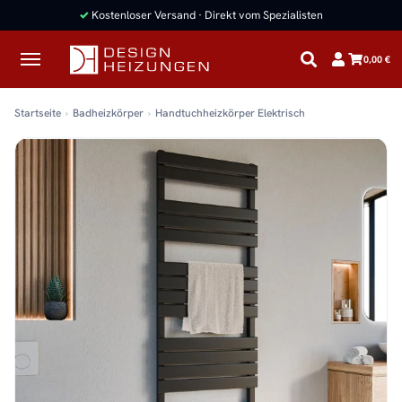
✓
Kostenloser Versand · Direkt vom Spezialisten
0,00 €
Startseite
Badheizkörper
Handtuchheizkörper Elektrisch