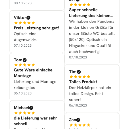
08.10.2023
Super schnelle
Lieferung des kleinen
Viktor
Handtuchtrockners
Wir haben den Pandema
in der kleinen Größe für
Preis Leistung sehr gut!
unser Gäste WC bestellt
Optisch eine
(50x120)! Optisch ein
Augenweide.
Hingucker und Qualität
07.10.2023
auch hochwertig!
07.10.2023
Tom
Gute Ware einfache
Tim
Montage
Lieferung und Montage
Tolles Produkt
reibungslos
Der Heizkörper hat ein
06.10.2023
tolles Design. Echt
super!
06.10.2023
Michael
die Lieferung war sehr
Jan
schnell