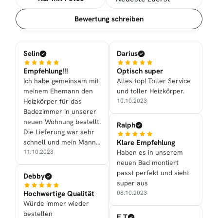
Sortierung
Bewertung schreiben
Selin
Darius
Empfehlung!!!
Optisch super
Ich habe gemeinsam mit
Alles top! Toller Service
meinem Ehemann den
und toller Heizkörper.
Heizkörper für das
10.10.2023
Badezimmer in unserer
neuen Wohnung bestellt.
Ralph
Die Lieferung war sehr
Klare Empfehlung
schnell und mein Mann
Haben es in unserem
konnte den Heizkörper
11.10.2023
neuen Bad montiert
auch selber anbringen
passt perfekt und sieht
(Dank der Anleitung). Der
Debby
super aus
Heizkörper PANDEMA ist
Hochwertige Qualität
08.10.2023
ein echter Hingucker und
Würde immer wieder
sieht super aus!
bestellen
E.T