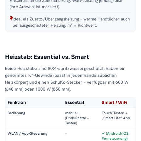
Anschluss an die Zentralheizung. Watt-Leistung je Baugröße
(Ihre Auswahl ist markiert).
Ideal als Zusatz-/Übergangsheizung – warme Handtücher auch
bei ausgeschalteter Heizung. m² = Richtwert.
Heizstab: Essential vs. Smart
Beide Heizstäbe sind IPX4-spritzwassergeschützt, haben ein
genormtes ½″-Gewinde (passt in jeden handelsüblichen
Heizkörper) und einen SchuKo-Stecker – verfügbar mit 600 W
(640 mm) oder 1000 W (850 mm).
Funktion
Essential
Smart / WiFi
Bedienung
manuell
Touch-Tasten +
(Drehlünette +
„Smart Life“-App
Tasten)
WLAN / App-Steuerung
–
✓ (Android/iOS,
Fernsteuerung)