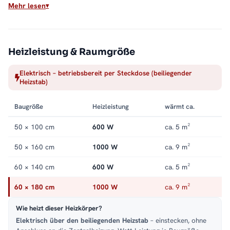
Mehr lesen
Hochwertiger
Stahl
gibt die Wärme
gleichmäßig
ab. Die
sorgfältige Verarbeitung sorgt für eine lange Lebensdauer im
täglichen Einsatz.
Heizleistung & Raumgröße
Für welches Bad geeignet?
Elektrisch – betriebsbereit per Steckdose (beiliegender
Für
kleine bis mittelgroße Bäder
. Dank
Seiten- und
Heizstab)
Mittelanschluss
passt der PANDEMA zu vielen Anschluss-
Situationen und damit in nahezu jedes Bad.
Baugröße
Heizleistung
wärmt ca.
Wärme und Komfort im Bad
50 × 100 cm
600 W
ca. 5 m²
Der PANDEMA
Handtuchheizkörper
verbindet flexible Wärme
50 × 160 cm
1000 W
ca. 9 m²
mit echtem Alltagskomfort: vorgewärmte Handtücher, ein
trockenes Raumklima und wohlige Wärme – wann immer Sie sie
60 × 140 cm
600 W
ca. 5 m²
brauchen.
60 × 180 cm
1000 W
ca. 9 m²
Passende Varianten, Zubehör & Service
Wie heizt dieser Heizkörper?
Service:
Kundenservice
,
Montageservice
.
Elektrisch über den beiliegenden Heizstab
– einstecken, ohne