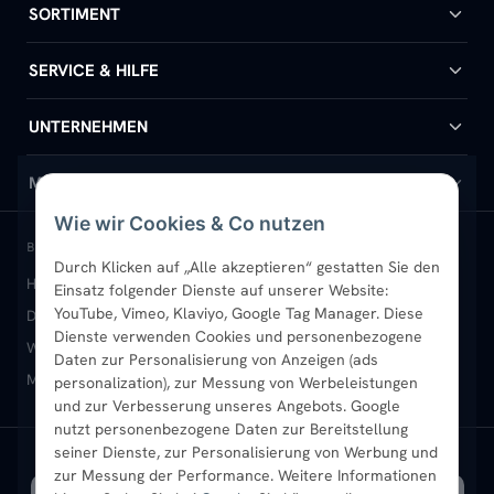
SORTIMENT
Badheizkörper
SERVICE & HILFE
Handtuchheizkörper
Hilfe & Kontakt
UNTERNEHMEN
Design-Heizkörper
Versand & Lieferung
Wir über uns
MEIN KONTO
Wie wir Cookies & Co nutzen
Paneelheizkörper
Rückgabe & Widerruf
Standort & Abholung Jüchen
Anmelden / Mein Konto
BELIEBTE KATEGORIEN
Durch Klicken auf „Alle akzeptieren“ gestatten Sie den
Heizkörper kaufen
Badheizkörper
Handtuchheizkörper
Einsatz folgender Dienste auf unserer Website:
Vertikal-Heizkörper
Garantie & Gewährleistung
B2B-Kunden
Merkliste
YouTube, Vimeo, Klaviyo, Google Tag Manager. Diese
Design-Heizkörper
Paneelheizkörper
Vertikal-Heizkörper
Dienste verwenden Cookies und personenbezogene
Heizkörper-Zubehör
Montageservice vor Ort
Karriere
Newsletter
Wandheizkörper
Wohnraum-Heizkörper
Badheizkörper Schwarz
Daten zur Personalisierung von Anzeigen (ads
Mischbetrieb-Heizkörper
Heizkörper-Zubehör
Aktuelle Angebote
personalization), zur Messung von Werbeleistungen
Sendung verfolgen
Ratgeber
Aktuelle Angebote
und zur Verbesserung unseres Angebots. Google
nutzt personenbezogene Daten zur Bereitstellung
seiner Dienste, zur Personalisierung von Werbung und
Bestpreisgarantie
SICHERE ZAHLUNG
VERSAND MIT
zur Messung der Performance. Weitere Informationen