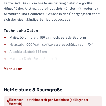
ganze Bad. Die 60 cm breite Ausführung bietet die größte
Hängefläche. Anthrazit verbindet sich mühelos mit modernen
Armaturen und Grautönen. Gerade in der Übergangszeit zahlt
sich der eigenständige Betrieb doppelt aus.
Technische Daten
Maße: 60 cm breit, 180 cm hoch, gerade Bauform
Heizstab: 1000 Watt, spritzwassergeschützt nach IPX4
Anschlusskabel: 115 cm
Material: Stahl, Farbe Anthrazit
Wasserkapazität: 9,5 Liter
Mehr lesen
Wärme, wann Sie wollen
Der elektrische Betrieb entkoppelt das Bad von der
Heizsaison: Handtücher trocknen im Juli genauso zuverlässig
Heizleistung & Raumgröße
wie im Januar. Der Stahlkorpus in Anthrazit verteilt die Wärme
Elektrisch – betriebsbereit per Steckdose (beiliegender
dabei gleichmäßig über die gesamte Fläche. Alle Größen und
Heizstab)
Ausführungen finden Sie in der Kategorie
Handtuchheizkörper