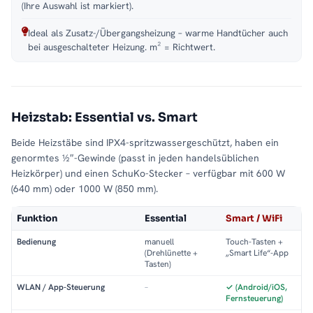
(Ihre Auswahl ist markiert).
Ideal als Zusatz-/Übergangsheizung – warme Handtücher auch
bei ausgeschalteter Heizung. m² = Richtwert.
Heizstab: Essential vs. Smart
Beide Heizstäbe sind IPX4-spritzwassergeschützt, haben ein
genormtes ½″-Gewinde (passt in jeden handelsüblichen
Heizkörper) und einen SchuKo-Stecker – verfügbar mit 600 W
(640 mm) oder 1000 W (850 mm).
Funktion
Essential
Smart / WiFi
Bedienung
manuell
Touch-Tasten +
(Drehlünette +
„Smart Life“-App
Tasten)
WLAN / App-Steuerung
–
✓ (Android/iOS,
Fernsteuerung)