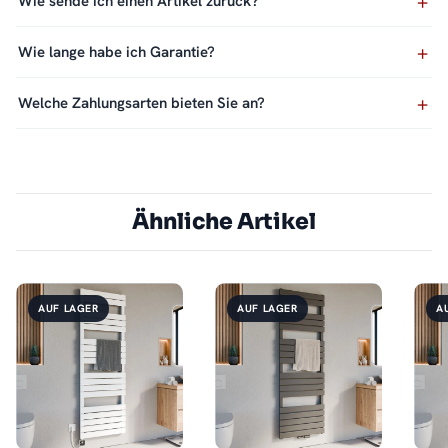
Wie sende ich einen Artikel zurück?
Wie lange habe ich Garantie?
Welche Zahlungsarten bieten Sie an?
Ähnliche Artikel
AUF LAGER
AUF LAGER
A