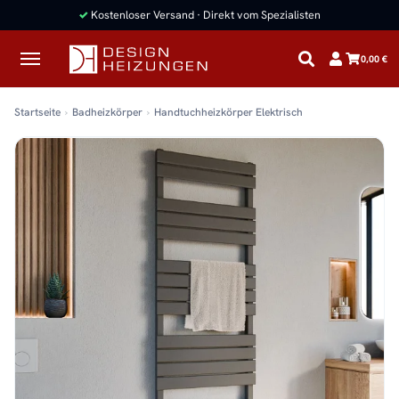
✓
Kostenloser Versand · Direkt vom Spezialisten
0,00 €
Startseite
Badheizkörper
Handtuchheizkörper Elektrisch