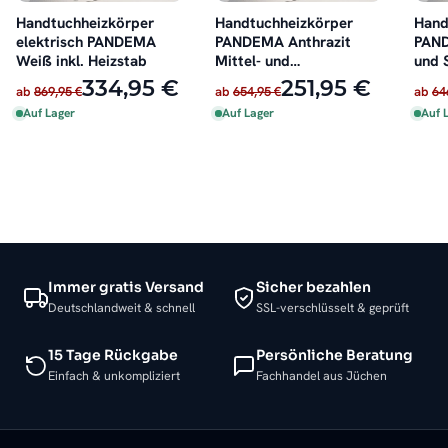
Handtuchheizkörper
Handtuchheizkörper
Hand
elektrisch PANDEMA
PANDEMA Anthrazit
PAND
Weiß inkl. Heizstab
Mittel- und
und 
Seitenanschluss
334,95 €
251,95 €
ab
869,95 €
ab
654,95 €
ab
64
Auf Lager
Auf Lager
Auf 
Immer gratis Versand
Sicher bezahlen
Deutschlandweit & schnell
SSL-verschlüsselt & geprüft
15 Tage Rückgabe
Persönliche Beratung
Einfach & unkompliziert
Fachhandel aus Jüchen