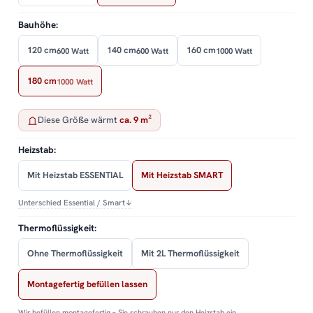
Bauhöhe:
120 cm
140 cm
160 cm
600 Watt
600 Watt
1000 Watt
180 cm
1000 Watt
Diese Größe wärmt
ca. 9 m²
Heizstab:
Mit Heizstab ESSENTIAL
Mit Heizstab SMART
Unterschied Essential / Smart
↓
Thermoflüssigkeit:
Ohne Thermoflüssigkeit
Mit 2L Thermoflüssigkeit
Montagefertig befüllen lassen
Wir befüllen montagefertig – Sie schrauben nur den Heizstab ein.