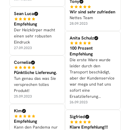
Tony
Wir sind sehr zufrieden
Sean Luca
Nettes Team
Empfehlung
28.09.2023
Der Heizkörper macht
einen sehr robusten
Anita Schulz
Eindruck
100 Prozent
27.09.2023
Empfehlung
Die erste Ware wurde
Cornelia
leider durch den
Transport beschädigt,
Pünktliche Liefereung.
aber der Kundenservice
Tun genau das was Sie
war mega und hat uns
versprechen tolles
sofort eine
Produkt!
Ersatzlieferung
25.09.2023
zukommen lassen.
26.09.2023
Kim
Sigfried
Empfehlung
Klare Empfehlung!!!
Kann den Pandema nur