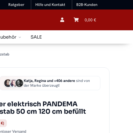
Ratgeber
Hilfe und Kontakt
B2B-Kunden
0,00 €
Zubehör
SALE
izstab
Katja, Regina und +406 andere
sind von
der Marke überzeugt!
er elektrisch PANDEMA
zstab 50 cm 120 cm befüllt
 €)
tenloser Versand