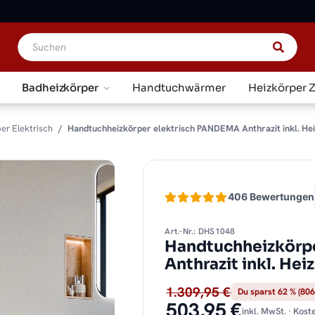
Badheizkörper
Handtuchwärmer
Heizkörper 
er Elektrisch
Handtuchheizkörper elektrisch PANDEMA Anthrazit inkl. He
406 Bewertungen
Art.-Nr.: DHS1048
Handtuchheizkörp
Anthrazit inkl. Hei
1.309,95 €
Du sparst 62 % (806
503,95 €
inkl. MwSt. · Kos