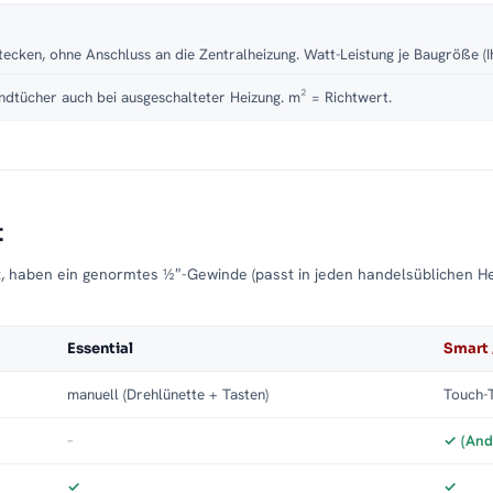
tecken, ohne Anschluss an die Zentralheizung. Watt-Leistung je Baugröße (I
dtücher auch bei ausgeschalteter Heizung. m² = Richtwert.
t
t, haben ein genormtes ½″-Gewinde (passt in jeden handelsüblichen H
Essential
Smart 
manuell (Drehlünette + Tasten)
Touch-T
–
✓ (And
✓
✓