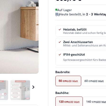
Auf Lager
Heute bestellt, in
2 - 3 Werkta
Heizstab, befüllt
Heizstab dabei und schon fertig be
Zwei Anschlussarten
Mittel- und Seitenanschluss am K
IPX4-geschützt
Spritzwassergeschützt fürs Bade
Baubreite:
50 cm
60 cm
600 Watt
600 Watt
Bauhöhe:
120 cm
140 cm
600 Watt
600 Wat