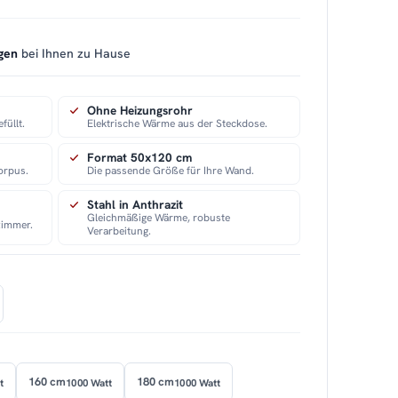
gen
bei Ihnen zu Hause
Ohne Heizungsrohr
füllt.
Elektrische Wärme aus der Steckdose.
Format 50x120 cm
orpus.
Die passende Größe für Ihre Wand.
Stahl in Anthrazit
Gleichmäßige Wärme, robuste
zimmer.
Verarbeitung.
160 cm
180 cm
t
1000 Watt
1000 Watt