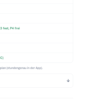
 fest, P4 frei
°C)
nplan (stundengenau in der App).