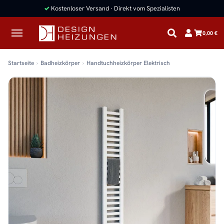
✓
Kostenloser Versand · Direkt vom Spezialisten
0,00 €
Startseite
Badheizkörper
Handtuchheizkörper Elektrisch