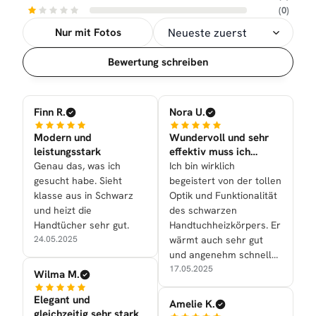
(0)
Nur mit Fotos
Sortierung
Bewertung schreiben
Finn R.
Nora U.
Modern und
Wundervoll und sehr
leistungsstark
effektiv muss ich
sagen!
Genau das, was ich
Ich bin wirklich
gesucht habe. Sieht
begeistert von der tollen
klasse aus in Schwarz
Optik und Funktionalität
und heizt die
des schwarzen
Handtücher sehr gut.
Handtuchheizkörpers. Er
24.05.2025
wärmt auch sehr gut
und angenehm schnell
die Handtücher.
17.05.2025
Wilma M.
Elegant und
Amelie K.
gleichzeitig sehr stark