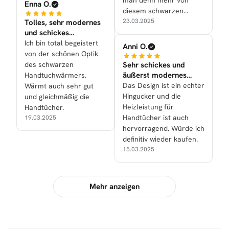
man denn mehr von
Enna O.
diesem schwarzen
Modell?
23.03.2025
Tolles, sehr modernes
und schickes
Designstück für uns alle
Ich bin total begeistert
Anni O.
nun!
von der schönen Optik
des schwarzen
Sehr schickes und
äußerst modernes
Handtuchwärmers.
Designstück ist es
Das Design ist ein echter
Wärmt auch sehr gut
geworden!
Hingucker und die
und gleichmäßig die
Heizleistung für
Handtücher.
Handtücher ist auch
19.03.2025
hervorragend. Würde ich
definitiv wieder kaufen.
15.03.2025
Mehr anzeigen