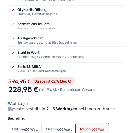
Glykol-Befüllung
Startklar, Heizstab liegt bei.
Format 20x160 cm
Passend für Ihre Badwand.
IPX4-geschützt
Spritzwassergeschützt fürs Badezimmer.
Stahl in Weiß
Gleichmäßige Wärme, robuste Verarbeitung.
Serie LUMIRA
Viele Größen und Ausstattungen.
594,95 €
Du sparst 62 % (366 €)
228,95 €
inkl. MwSt. · Kostenloser Versand
Auf Lager
Heute bestellt, in
2 - 3 Werktagen
bei Ihnen zu Hause
Bauhöhe:
100 cm
140 cm
160 cm
600 Watt
600 Watt
600 Watt