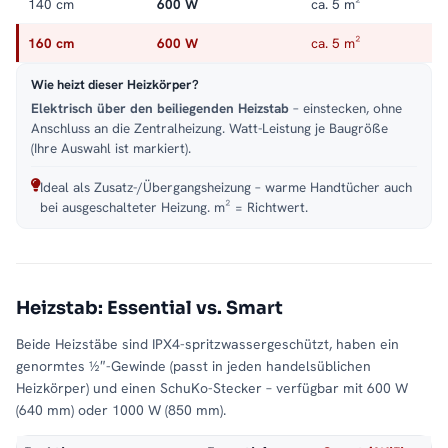
140 cm
600 W
ca. 5 m²
160 cm
600 W
ca. 5 m²
Wie heizt dieser Heizkörper?
Elektrisch über den beiliegenden Heizstab
– einstecken, ohne
Anschluss an die Zentralheizung. Watt-Leistung je Baugröße
(Ihre Auswahl ist markiert).
Ideal als Zusatz-/Übergangsheizung – warme Handtücher auch
bei ausgeschalteter Heizung. m² = Richtwert.
Heizstab: Essential vs. Smart
Beide Heizstäbe sind IPX4-spritzwassergeschützt, haben ein
genormtes ½″-Gewinde (passt in jeden handelsüblichen
Heizkörper) und einen SchuKo-Stecker – verfügbar mit 600 W
(640 mm) oder 1000 W (850 mm).