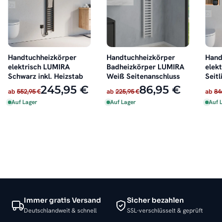
Handtuchheizkörper
Handtuchheizkörper
Hand
elektrisch LUMIRA
Badheizkörper LUMIRA
elek
Schwarz inkl. Heizstab
Weiß Seitenanschluss
Seitl
Heiz
245,95 €
86,95 €
ab
552,95 €
ab
225,95 €
ab
84
Auf Lager
Auf Lager
Auf 
Immer gratis Versand
Sicher bezahlen
Deutschlandweit & schnell
SSL-verschlüsselt & geprüft