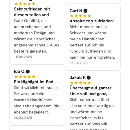
Sehr zufrieden mit
Carl N.
diesem tollen und
schönen Kauf
Gute Qualität, ein
Absolut top zufrieden!
ansprechendes und
Sieht modern aus in
modernes Design und
Schwarz und wärmt
wärmt die Handtücher
meine Handtücher
angenehm schnell. Alles
perfekt auf. Ich bin
bestens gelaufen.
rundum zufrieden und
15.04.2025
kann ihn nur empfehlen.
06.04.2025
Ida O.
Jakob F.
Ein Highlight im Bad
Sieht wirklich toll aus in
Überzeugt auf ganzer
Linie voll und ganz,
Schwarz und die
super!
Sieht super aus, fühlt
warmen Handtücher
sich sehr hochwertig an
sind sehr angenehm. Bin
und wärmt meine
absolut begeistert.
Handtücher im Nu
26.03.2025
perfekt auf. Was will