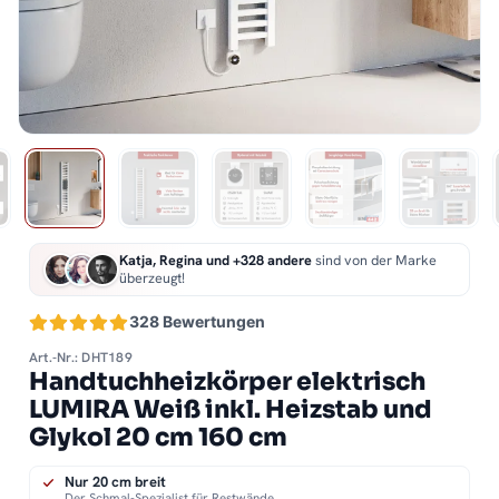
Katja, Regina und +328 andere
sind von der Marke
überzeugt!
328 Bewertungen
Art.-Nr.: DHT189
Handtuchheizkörper elektrisch
LUMIRA Weiß inkl. Heizstab und
Glykol 20 cm 160 cm
Nur 20 cm breit
Der Schmal-Spezialist für Restwände.