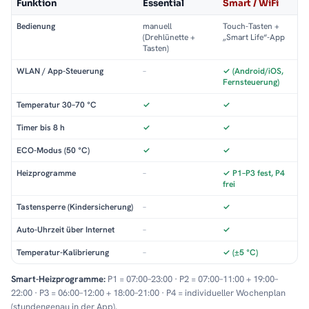
Funktion
Essential
Smart / WiFi
Bedienung
manuell
Touch-Tasten +
(Drehlünette +
„Smart Life“-App
Tasten)
WLAN / App-Steuerung
–
✓ (Android/iOS,
Fernsteuerung)
Temperatur 30–70 °C
✓
✓
Timer bis 8 h
✓
✓
ECO-Modus (50 °C)
✓
✓
Heizprogramme
–
✓ P1–P3 fest, P4
frei
Tastensperre (Kindersicherung)
–
✓
Auto-Uhrzeit über Internet
–
✓
Temperatur-Kalibrierung
–
✓ (±5 °C)
Smart-Heizprogramme:
P1 = 07:00–23:00 · P2 = 07:00–11:00 + 19:00–
22:00 · P3 = 06:00–12:00 + 18:00–21:00 · P4 = individueller Wochenplan
(stundengenau in der App).