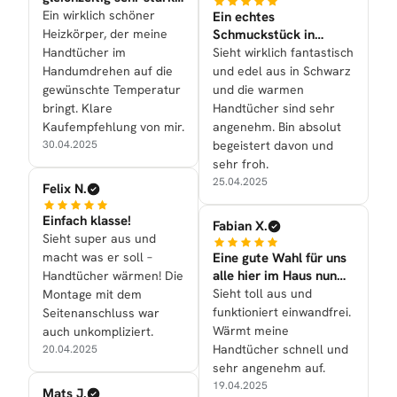
in der tollen
Ein wirklich schöner
Ein echtes
Heizleistung
Heizkörper, der meine
Schmuckstück in
unserem neuen
Handtücher im
Sieht wirklich fantastisch
schönen Bad
Handumdrehen auf die
und edel aus in Schwarz
gewünschte Temperatur
und die warmen
bringt. Klare
Handtücher sind sehr
Kaufempfehlung von mir.
angenehm. Bin absolut
30.04.2025
begeistert davon und
sehr froh.
25.04.2025
Felix N.
Einfach klasse!
Fabian X.
Sieht super aus und
macht was er soll –
Eine gute Wahl für uns
alle hier im Haus nun
Handtücher wärmen! Die
mal getroffen
Sieht toll aus und
Montage mit dem
funktioniert einwandfrei.
Seitenanschluss war
Wärmt meine
auch unkompliziert.
Handtücher schnell und
20.04.2025
sehr angenehm auf.
19.04.2025
Mats J.