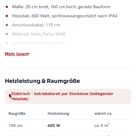
Maße: 20 cm breit, 160 cm hoch, gerade Bauform
Heizstab: 600 Watt, spritzwassergeschützt nach IPX4
Anschlusskabel: 115 cm
Material: Stahl, Farbe Weiß
Anschluss: Seitenanschluss
Wandabstand: 8,0 - 9,0 cm
Mehr lesen
Elektrisch heizen, unabhängig bleiben
Der Elektrobetrieb koppelt das Bad von der Heizsaison ab:
Heizleistung & Raumgröße
Handtücher trocknen auch, wenn die Anlage längst ruht. Der
Stahlkorpus in Weiß verteilt die Wärme gleichmäßig über die
Elektrisch – betriebsbereit per Steckdose (beiliegender
Front. Alle Größen und Ausstattungen finden Sie in der
Heizstab)
Kategorie
Handtuchheizkörper elektrisch
.
Baugröße
Heizleistung
wärmt ca.
100 cm
600 W
ca. 5 m²