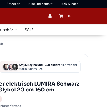
Ratgeber
Hilfe und Kontakt
B2B-Kunden
0,00 €
Zubehör
SALE
ab
Katja, Regina und +328 andere
sind von der
Marke überzeugt!
r elektrisch LUMIRA Schwarz
 Glykol 20 cm 160 cm
tenloser Versand