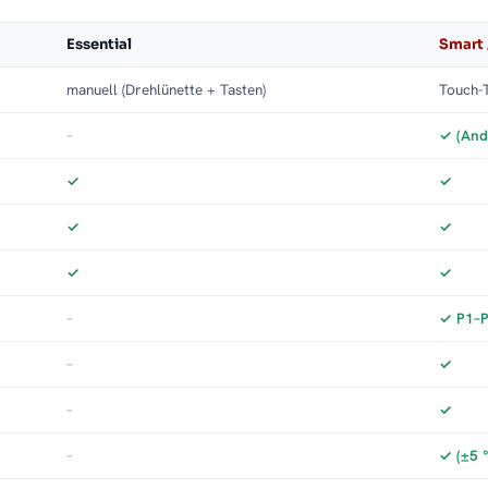
Essential
Smart 
manuell (Drehlünette + Tasten)
Touch-T
–
✓ (And
✓
✓
✓
✓
✓
✓
–
✓ P1–P3
–
✓
–
✓
–
✓ (±5 