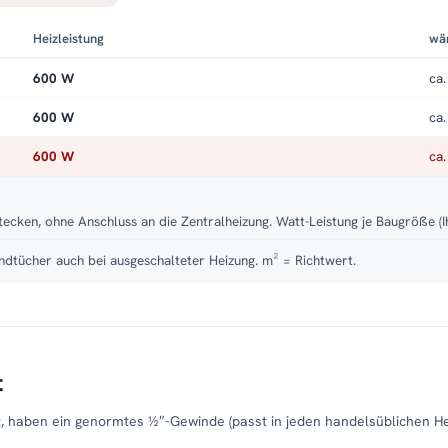
Heizleistung
wä
600 W
ca.
600 W
ca.
600 W
ca.
tecken, ohne Anschluss an die Zentralheizung. Watt-Leistung je Baugröße (I
dtücher auch bei ausgeschalteter Heizung. m² = Richtwert.
t
t, haben ein genormtes ½″-Gewinde (passt in jeden handelsüblichen H