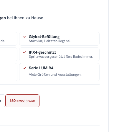
gen
bei Ihnen zu Hause
Glykol-Befüllung
nde.
Startklar, Heizstab liegt bei.
IPX4-geschützt
Spritzwassergeschützt fürs Badezimmer.
Serie LUMIRA
Viele Größen und Ausstattungen.
160 cm
t
600 Watt