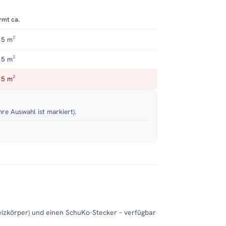
rmt ca.
 5 m²
 5 m²
 5 m²
hre Auswahl ist markiert).
eizkörper) und einen SchuKo-Stecker – verfügbar