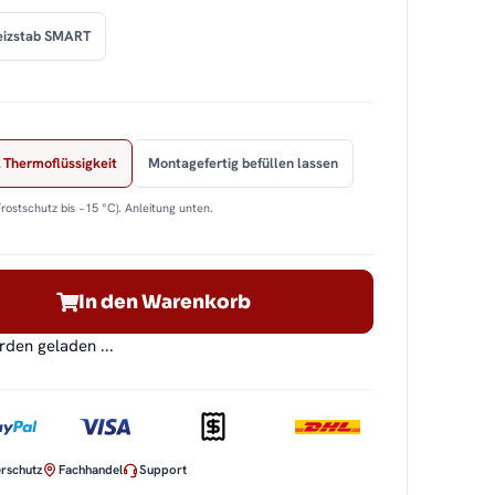
eizstab SMART
 Thermoflüssigkeit
Montagefertig befüllen lassen
Frostschutz bis −15 °C). Anleitung unten.
In den Warenkorb
en geladen ...
rschutz
Fachhandel
Support