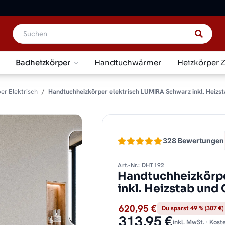
Badheizkörper
Handtuchwärmer
Heizkörper 
er Elektrisch
Handtuchheizkörper elektrisch LUMIRA Schwarz inkl. Heizst
328 Bewertungen
Art.-Nr.: DHT192
Handtuchheizkörpe
inkl. Heizstab und
620,95 €
Du sparst 49 % (307 €)
313,95 €
inkl. MwSt. · Kos