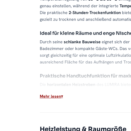
genau einstellen, während der integrierte
Tempe
Die praktische
2-Stunden-Trockenfunktion
biete
gezielt zu trocknen und anschließend automati
Ideal für kleine Räume und enge Nisch
Durch seine
schlanke Bauweise
eignet sich der
Badezimmer oder kompakte Gäste-WCs. Das verti
sorgt gleichzeitig für eine optimale Luftzirkula
ausreichend Fläche für das Aufhängen und Tro
Praktische Handtuchfunktion für max
Die
horizontalen Heizstreben
des LUMIRA bieten
Größen. Egal, ob nach einem heißen Bad oder e
Mehr lesen
und bleiben stets angenehm warm. Die feine An
und Abnehmen der Handtücher und sorgt gleichze
Edles Schwarz Matt – Ein Design-Stat
Die Oberfläche in
Schwarz Matt
verleiht dem L
Heizleistung & Raumgröße