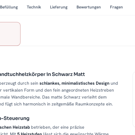
Befüllung
Technik
Lieferung
Bewertungen
Fragen
ndtuchheizkörper in Schwarz Matt
erzeugt durch sein
schlankes, minimalistisches Design
und
ner vertikalen Form und den fein angeordneten Heizstreben
chmale Wandbereiche. Das matte Schwarz verleiht dem
d fügt sich harmonisch in zeitgemäße Raumkonzepte ein.
ab-Steuerung
ischen Heizstab
betrieben, der eine präzise
icht. Mit
5 Heizstufen
lässt sich die gewünschte Wärme