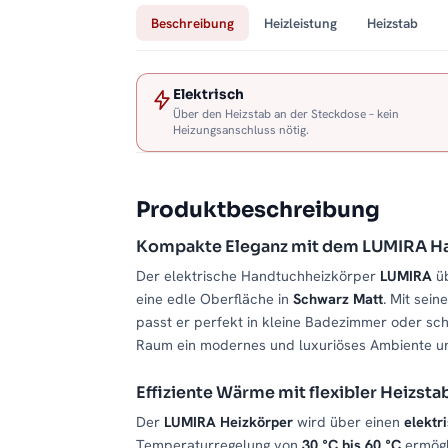
Beschreibung
Heizleistung
Heizstab
Elektrisch
Über den Heizstab an der Steckdose – kein
Heizungsanschluss nötig.
Produktbeschreibung
Kompakte Eleganz mit dem LUMIRA Ha
Der elektrische Handtuchheizkörper
LUMIRA
üb
eine edle Oberfläche in
Schwarz Matt
. Mit sei
passt er perfekt in kleine Badezimmer oder s
Raum ein modernes und luxuriöses Ambiente un
Effiziente Wärme mit flexibler Heizst
Der
LUMIRA Heizkörper
wird über einen
elektr
Temperaturregelung von
30 °C bis 60 °C
ermögl