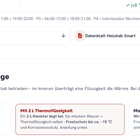
–
✓ (±5 
11:00 + 19:00–22:00 · P3 = 06:00–12:00 + 18:00–21:00 · P4 = individueller Woche
 jede Steckdose
on 30 °C bis 60 °C
Datenblatt Heizstab Smart
me und schmale Wandflächen
rocknen und Aufwärmen
ig und korrosionsbeständig
ng und lang anhaltende Sauberkeit
age
tab betrieben – im Inneren überträgt eine Flüssigkeit die Wärme. Bei 
Schwarz-Matt
fen
Mit 2 L Thermoflüssigkeit
Mon
Ein
2-L-Kanister liegt bei
. Sie mischen Wasser +
Wir
ung
Thermoflüssigkeit selbst –
Frostschutz bis ca. −15 °C
Fro
und Korrosionsschutz. Anleitung unten.
(sie
eme Zusatzleistungen