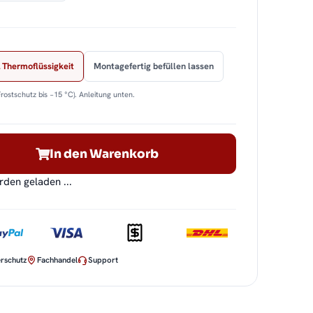
 Thermoflüssigkeit
Montagefertig befüllen lassen
Frostschutz bis −15 °C). Anleitung unten.
In den Warenkorb
en geladen ...
rschutz
Fachhandel
Support