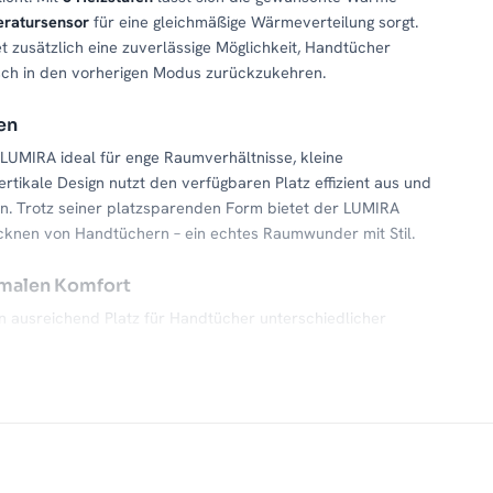
ratursensor
für eine gleichmäßige Wärmeverteilung sorgt.
t zusätzlich eine zuverlässige Möglichkeit, Handtücher
sch in den vorherigen Modus zurückzukehren.
en
 LUMIRA ideal für enge Raumverhältnisse, kleine
kale Design nutzt den verfügbaren Platz effizient aus und
tion. Trotz seiner platzsparenden Form bietet der LUMIRA
cknen von Handtüchern – ein echtes Raumwunder mit Stil.
imalen Komfort
 ausreichend Platz für Handtücher unterschiedlicher
iner erfrischenden Dusche – Handtücher trocknen schnell
ordnung der Streben ermöglicht ein einfaches Aufhängen
itig für eine effiziente Wärmeverteilung.
ement
UMIRA Heizkörper einen modernen und zugleich zeitlosen