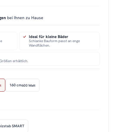
gen
bei Ihnen zu Hause
Ideal für kleine Bäder
ie
Schlanke Bauform passt an enge
Wandflächen.
Größen erhältlich.
160 cm
t
600 Watt
eizstab SMART