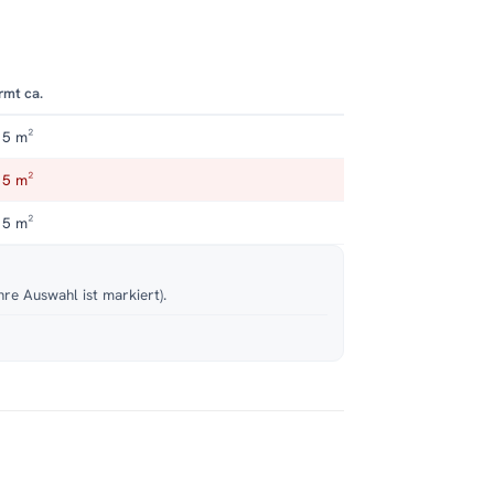
rmt ca.
 5 m²
 5 m²
 5 m²
hre Auswahl ist markiert).