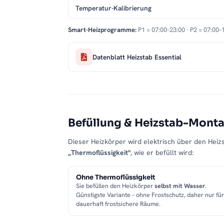
Temperatur-Kalibrierung
Ihre Vorteile auf einen Blick
Smart-Heizprogramme:
P1 = 07:00–23:00 · P2 = 07:00–
Elektrischer Betrieb
: Flexible Nutzung über
5 Heizstufen
: Präzise Temperaturregelung v
Datenblatt Heizstab Essential
Schlankes Design
: Optimal für kleine Räu
Praktische Handtuchfunktion
: Schnelles T
Robuste Stahlkonstruktion
: Stabil, langleb
Pflegeleichte Oberfläche
: Einfache Reinigu
Befüllung & Heizstab-Mont
Lieferumfang
Dieser Heizkörper wird elektrisch über den Heizs
Handtuchheizkörper elektrisch LUMIRA in 
„Thermoflüssigkeit"
, wie er befüllt wird:
Heizstab mit 5 Heizstufen
Montageset inkl. Blind- und Entlüftungsstop
Ohne Thermoflüssigkeit
Sie befüllen den Heizkörper
selbst mit Wasser
.
Detaillierte Montage- und Bedienungsanleit
Günstigste Variante – ohne Frostschutz, daher nur für
dauerhaft frostsichere Räume.
Kompetenter Kundenservice und bequ