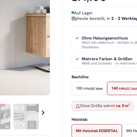
Auf Lager
Heute bestellt, in
2 - 3 Werkta
Ohne Heizungsanschluss
Heizt rein elektrisch – einfach in d
Steckdose.
Mehrere Farben & Größen
Weiß und Schwarz – in mehreren 
Bauhöhe:
100 cm
140 cm
600 Watt
600 Wat
Diese Größe wärmt
ca. 5 m²
Heizstab:
Mit Heizstab ESSENTIAL
Mit H