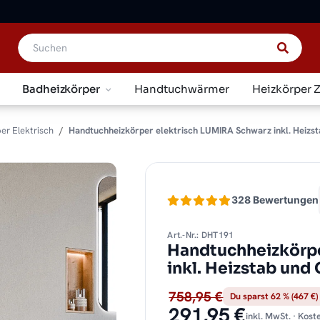
Badheizkörper
Handtuchwärmer
Heizkörper 
er Elektrisch
Handtuchheizkörper elektrisch LUMIRA Schwarz inkl. Heizst
328 Bewertungen
Art.-Nr.: DHT191
Handtuchheizkörpe
inkl. Heizstab und
758,95 €
Du sparst 62 % (467 €)
291,95 €
inkl. MwSt. · Kos