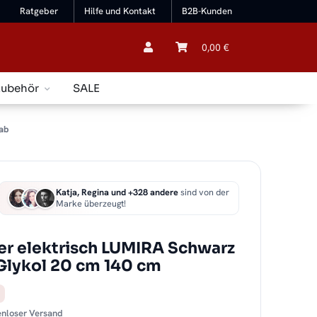
Ratgeber
Hilfe und Kontakt
B2B-Kunden
0,00 €
Zubehör
SALE
ab
Katja, Regina und +328 andere
sind von der
Marke überzeugt!
r elektrisch LUMIRA Schwarz
 Glykol 20 cm 140 cm
tenloser Versand