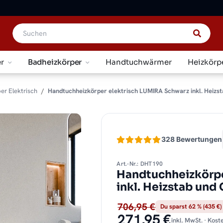
r
Badheizkörper
Handtuchwärmer
Heizkörp
er Elektrisch
Handtuchheizkörper elektrisch LUMIRA Schwarz inkl. Heizst
328 Bewertungen
Art.-Nr.: DHT190
Handtuchheizkörpe
inkl. Heizstab und
706,95 €
Du sparst 62 % (435 €)
271,95 €
inkl. MwSt. · Kos