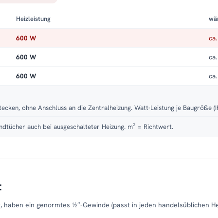
Heizleistung
wä
600 W
ca.
600 W
ca.
600 W
ca.
tecken, ohne Anschluss an die Zentralheizung. Watt-Leistung je Baugröße (I
dtücher auch bei ausgeschalteter Heizung. m² = Richtwert.
t
t, haben ein genormtes ½″-Gewinde (passt in jeden handelsüblichen H