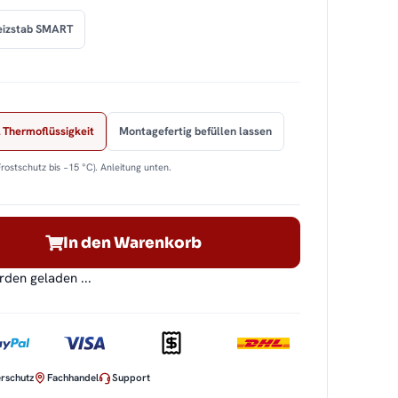
eizstab SMART
 Thermoflüssigkeit
Montagefertig befüllen lassen
Frostschutz bis −15 °C). Anleitung unten.
In den Warenkorb
en geladen ...
rschutz
Fachhandel
Support