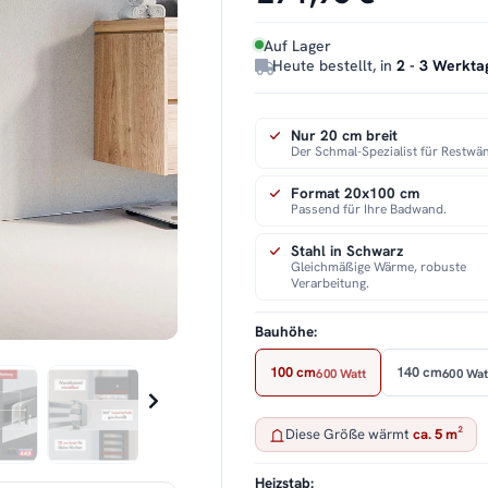
Auf Lager
Heute bestellt, in
2 - 3 Werkta
Nur 20 cm breit
Der Schmal-Spezialist für Restwä
Format 20x100 cm
Passend für Ihre Badwand.
Stahl in Schwarz
Gleichmäßige Wärme, robuste
Verarbeitung.
Bauhöhe:
100 cm
140 cm
600 Watt
600 Wat
Diese Größe wärmt
ca. 5 m²
Heizstab: