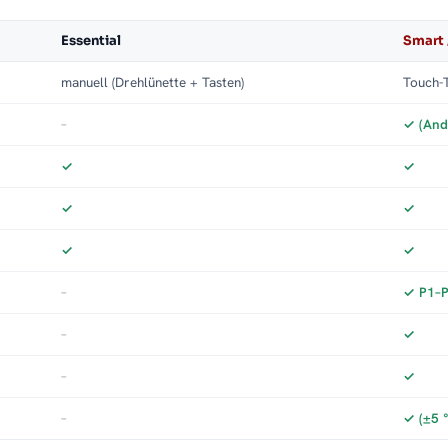
Essential
Smart 
manuell (Drehlünette + Tasten)
Touch-T
–
✓ (And
✓
✓
✓
✓
✓
✓
–
✓ P1–P3
–
✓
–
✓
–
✓ (±5 