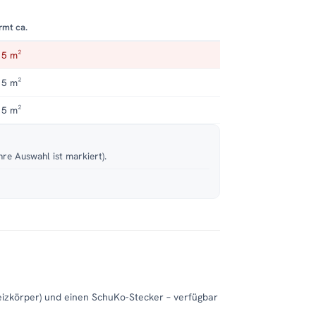
rmt ca.
 5 m²
 5 m²
 5 m²
hre Auswahl ist markiert).
eizkörper) und einen SchuKo-Stecker – verfügbar