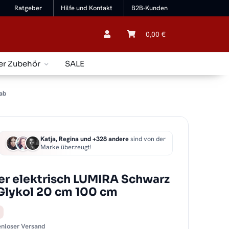
Ratgeber
Hilfe und Kontakt
B2B-Kunden
0,00 €
er Zubehör
SALE
ab
Katja, Regina und +328 andere
sind von der
Marke überzeugt!
r elektrisch LUMIRA Schwarz
 Glykol 20 cm 100 cm
tenloser Versand