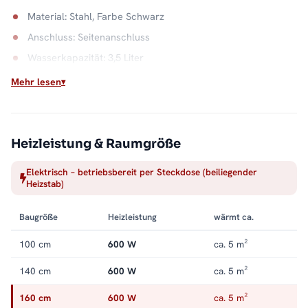
Material: Stahl, Farbe Schwarz
Anschluss: Seitenanschluss
Wasserkapazität: 3,5 Liter
Mehr lesen
Wärme aus der Steckdose
Ob Gäste-WC ohne Heizkreis oder Sommerbetrieb ohne
Anlage: Dieser Heizkörper braucht nur Strom. Einmal montiert,
liefert er Handtuchwärme auf Abruf. Alle Größen und
Heizleistung & Raumgröße
Ausstattungen finden Sie in der Kategorie
Handtuchheizkörper
Elektrisch – betriebsbereit per Steckdose (beiliegender
elektrisch
.
Heizstab)
Baugröße
Heizleistung
wärmt ca.
100 cm
600 W
ca. 5 m²
140 cm
600 W
ca. 5 m²
160 cm
600 W
ca. 5 m²