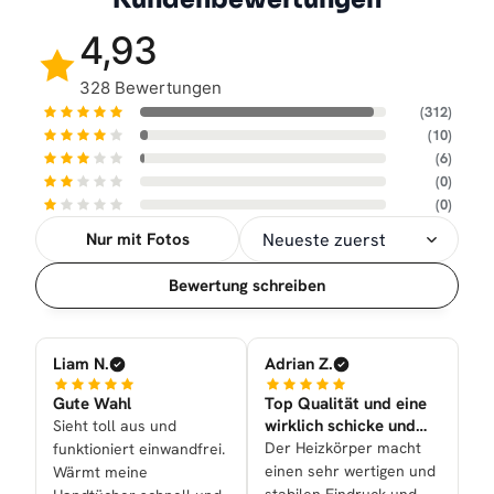
4,93
328 Bewertungen
(312)
(10)
(6)
(0)
(0)
Nur mit Fotos
Sortierung
Bewertung schreiben
Liam N.
Adrian Z.
Gute Wahl
Top Qualität und eine
wirklich schicke und
Sieht toll aus und
sehr tolle Optik nun
Der Heizkörper macht
funktioniert einwandfrei.
einen sehr wertigen und
Wärmt meine