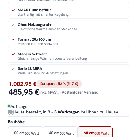
SMART und befüllt
Startfertig mit smarter Regelung.
Ohne Heizungsrohr
Elektrische Wärme aus der Steckdose.
Format 20x160 cm
Passend für Ihre Badwand.
Stahl in Schwarz
Gleichmäßige Wärme, robuste Verarbeitung.
Serie LUMIRA
Viele Größen und Ausstattungen.
1.002,95 €
Du sparst 52 % (517 €)
485,95 €
inkl. MwSt. · Kostenloser Versand
Auf Lager
Heute bestellt, in
2 - 3 Werktagen
bei Ihnen zu Hause
Bauhöhe:
100 cm
140 cm
160 cm
600 Watt
600 Watt
600 Watt