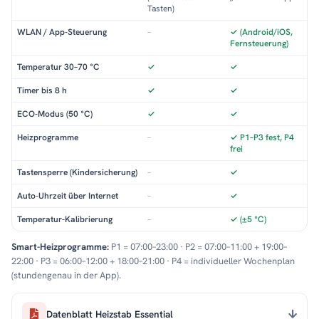
Tasten)
WLAN / App-Steuerung
–
✓ (Android/iOS,
Fernsteuerung)
Temperatur 30–70 °C
✓
✓
Timer bis 8 h
✓
✓
ECO-Modus (50 °C)
✓
✓
Heizprogramme
–
✓ P1–P3 fest, P4
frei
Tastensperre (Kindersicherung)
–
✓
Auto-Uhrzeit über Internet
–
✓
Temperatur-Kalibrierung
–
✓ (±5 °C)
Smart-Heizprogramme:
P1 = 07:00–23:00 · P2 = 07:00–11:00 + 19:00–
22:00 · P3 = 06:00–12:00 + 18:00–21:00 · P4 = individueller Wochenplan
(stundengenau in der App).
Datenblatt Heizstab Essential