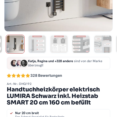
Katja, Regina und +328 andere
sind von der Marke
überzeugt!
328 Bewertungen
Art.-Nr.: DHQ192
Handtuchheizkörper elektrisch
LUMIRA Schwarz inkl. Heizstab
SMART 20 cm 160 cm befüllt
Nur 20 cm breit
Der Schmal-Spezialist für Restwände.