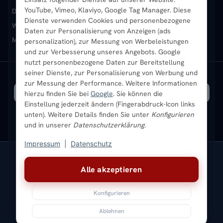
YouTube, Vimeo, Klaviyo, Google Tag Manager. Diese
Design-Heizkörper
Paneelheizkörper
Vertikal-Heizkörper
Dienste verwenden Cookies und personenbezogene
Heizkörper-Zubehör
Montageservice vor Ort
Karriere
Newsletter
Wandheizkörper
Wohnraum-Heizkörper
Badheizkörper Schwarz
Daten zur Personalisierung von Anzeigen (ads
Mischbetrieb-Heizkörper
Heizkörper-Zubehör
Aktuelle Angebote
personalization), zur Messung von Werbeleistungen
Sendung verfolgen
Ratgeber
Aktuelle Angebote
und zur Verbesserung unseres Angebots. Google
nutzt personenbezogene Daten zur Bereitstellung
seiner Dienste, zur Personalisierung von Werbung und
Bestpreisgarantie
SICHERE ZAHLUNG
VERSAND MIT
zur Messung der Performance. Weitere Informationen
hierzu finden Sie bei
Google
. Sie können die
Einstellung jederzeit ändern (Fingerabdruck-Icon links
unten). Weitere Details finden Sie unter
Konfigurieren
und in unserer
Datenschutzerklärung
.
Impressum
|
Datenschutz
Vertrag widerrufen
Alle akzeptieren
© 2026 Ada Commerce GmbH
* Alle Preise inkl. gesetzlicher USt. |
Kostenloser Versand
Konfigurieren
Impressum
Datenschutz
AGB
Widerrufsbelehrung
Versandkosten
Batteriegesetz
Sitemap
Ablehnen