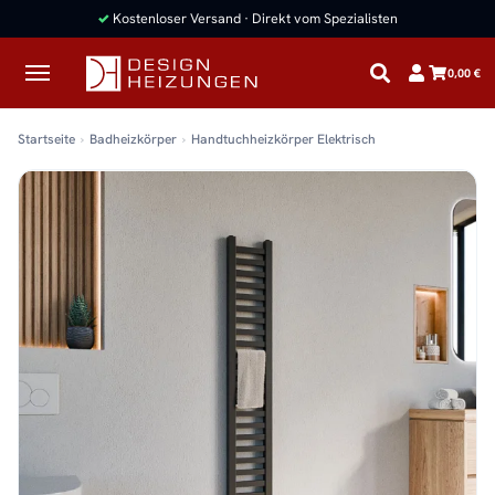
✓
Kostenloser Versand · Direkt vom Spezialisten
0,00 €
Startseite
Badheizkörper
Handtuchheizkörper Elektrisch