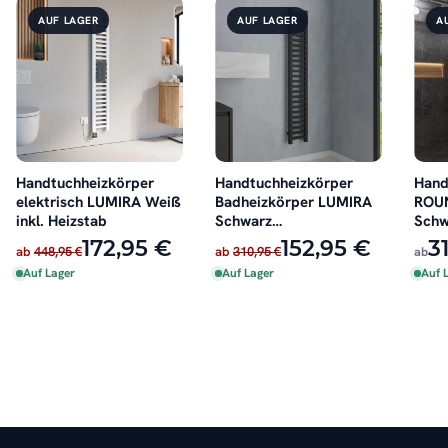
AUF LAGER
AUF LAGER
A
Handtuchheizkörper
Handtuchheizkörper
Hand
elektrisch LUMIRA Weiß
Badheizkörper LUMIRA
ROU
inkl. Heizstab
Schwarz
Schw
Seitenanschluss
Badh
172,95 €
152,95 €
3
ab
448,95 €
ab
310,95 €
ab
Hand
Auf Lager
Auf Lager
Auf 
elekt
Zent