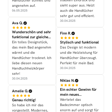
stabilen Eindruck und
Handtücher schnell und
sieht super aus. Heizt
angenehm auf.
auch die Handtücher
06.05.2025
sehr gut und effizient.
30.04.2025
Ava Q.
Wunderschön und sehr
Finn R.
funktional zur gleichen
Zeit nun bei uns
Ein tolles Designstück,
Stylisch und funktional
das mein Bad angenehm
Das Design ist modern
wärmt und die
und die Heizleistung für
Handtücher trocknet. Ich
Handtücher überzeugt.
liebe diesen neuen
Perfekt für mein Bad.
Handtuchheizkörper
30.04.2025
sehr!
30.04.2025
Niklas N.
Ein echter Gewinn für
Amelie G.
mein neues
Badezimmer
Wertetet das
Genau richtig!
Badezimmer optisch
So habe ich mir das
enorm auf und sorgt für
vorgestellt. Modernes,