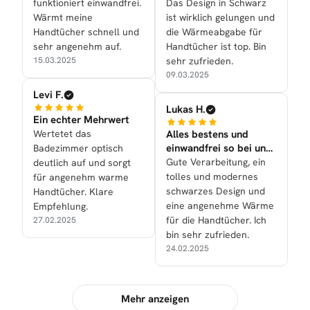
funktioniert einwandfrei.
Das Design in Schwarz
Wärmt meine
ist wirklich gelungen und
Handtücher schnell und
die Wärmeabgabe für
sehr angenehm auf.
Handtücher ist top. Bin
15.03.2025
sehr zufrieden.
09.03.2025
Levi F.
Lukas H.
Ein echter Mehrwert
Wertetet das
Alles bestens und
einwandfrei so bei uns
Badezimmer optisch
nun gelaufen!
Gute Verarbeitung, ein
deutlich auf und sorgt
tolles und modernes
für angenehm warme
schwarzes Design und
Handtücher. Klare
eine angenehme Wärme
Empfehlung.
für die Handtücher. Ich
27.02.2025
bin sehr zufrieden.
24.02.2025
Mehr anzeigen