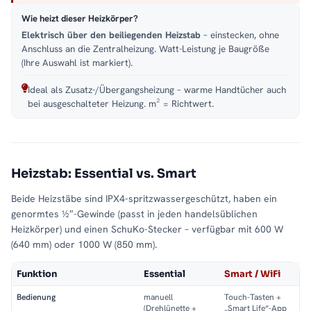
Wie heizt dieser Heizkörper?
Elektrisch über den beiliegenden Heizstab
– einstecken, ohne
Anschluss an die Zentralheizung. Watt-Leistung je Baugröße
(Ihre Auswahl ist markiert).
Ideal als Zusatz-/Übergangsheizung – warme Handtücher auch
bei ausgeschalteter Heizung. m² = Richtwert.
Heizstab: Essential vs. Smart
Beide Heizstäbe sind IPX4-spritzwassergeschützt, haben ein
genormtes ½″-Gewinde (passt in jeden handelsüblichen
Heizkörper) und einen SchuKo-Stecker – verfügbar mit 600 W
(640 mm) oder 1000 W (850 mm).
Funktion
Essential
Smart / WiFi
Bedienung
manuell
Touch-Tasten +
(Drehlünette +
„Smart Life“-App