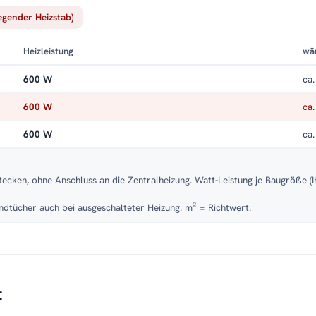
iegender Heizstab)
Heizleistung
wä
600 W
ca.
600 W
ca.
600 W
ca.
tecken, ohne Anschluss an die Zentralheizung. Watt-Leistung je Baugröße (I
dtücher auch bei ausgeschalteter Heizung. m² = Richtwert.
t