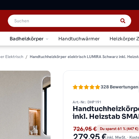
Badheizkörper
Handtuchwärmer
Heizkörper 
er Elektrisch
Handtuchheizkörper elektrisch LUMIRA Schwarz inkl. Heizst
328 Bewertungen
Art.-Nr.: DHP191
Handtuchheizkörpe
inkl. Heizstab SM
726,95 €
Du sparst 61 % (447 €)
279,95 €
inkl. MwSt. · Kos