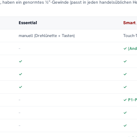
t, haben ein genormtes ½″-Gewinde (passt in jeden handelsüblichen H
Essential
Smart 
manuell (Drehlünette + Tasten)
Touch-T
–
✓ (And
✓
✓
✓
✓
✓
✓
–
✓ P1–P3
–
✓
–
✓