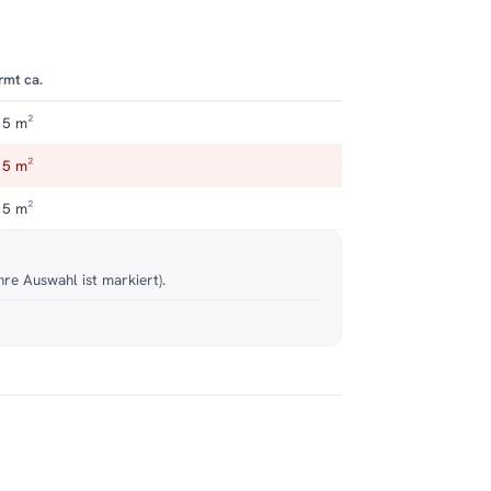
rmt ca.
 5 m²
 5 m²
 5 m²
hre Auswahl ist markiert).