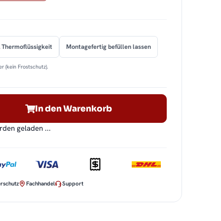
 Thermoflüssigkeit
Montagefertig befüllen lassen
r (kein Frostschutz).
In den Warenkorb
en geladen ...
rschutz
Fachhandel
Support