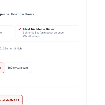
gen
bei Ihnen zu Hause
Ideal für kleine Bäder
ie
Schlanke Bauform passt an enge
Wandflächen.
Größen erhältlich.
160 cm
t
600 Watt
eizstab SMART