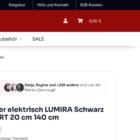
Ratgeber
Hilfe und Kontakt
B2B-Kunden
0,00 €
Zubehör
SALE
ab
Katja, Regina und +328 andere
sind von der
Marke überzeugt!
r elektrisch LUMIRA Schwarz
ART 20 cm 140 cm
tenloser Versand