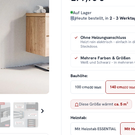
Auf Lager
Heute bestellt, in
2 - 3 Werkta
Ohne Heizungsanschluss
Heizt rein elektrisch – einfach in d
Steckdose.
Mehrere Farben & Größen
Weiß und Schwarz – in mehreren 
Bauhöhe:
100 cm
140 cm
600 Watt
600 Wat
Diese Größe wärmt
ca. 5 m²
Heizstab:
Mit Heizstab ESSENTIAL
Mit H