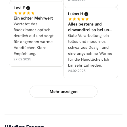
Levi F.
Lukas H.
Ein echter Mehrwert
Wertetet das
Alles bestens und
einwandfrei so bei uns
Badezimmer optisch
nun gelaufen!
Gute Verarbeitung, ein
deutlich auf und sorgt
tolles und modernes
für angenehm warme
schwarzes Design und
Handtücher. Klare
eine angenehme Wärme
Empfehlung.
für die Handtücher. Ich
27.02.2025
bin sehr zufrieden.
24.02.2025
Mehr anzeigen