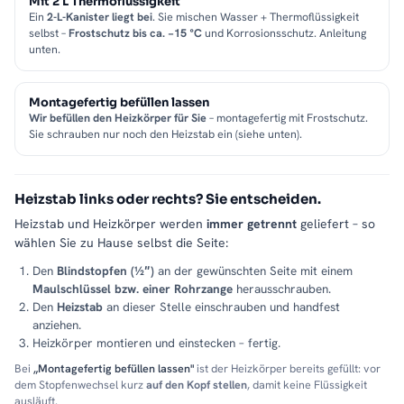
Mit 2 L Thermoflüssigkeit
Ein
2-L-Kanister liegt bei
. Sie mischen Wasser + Thermoflüssigkeit
selbst –
Frostschutz bis ca. −15 °C
und Korrosionsschutz. Anleitung
unten.
Montagefertig befüllen lassen
Wir befüllen den Heizkörper für Sie
– montagefertig mit Frostschutz.
Sie schrauben nur noch den Heizstab ein (siehe unten).
Heizstab links oder rechts? Sie entscheiden.
Heizstab und Heizkörper werden
immer getrennt
geliefert – so
wählen Sie zu Hause selbst die Seite:
Den
Blindstopfen (½″)
an der gewünschten Seite mit einem
Maulschlüssel bzw. einer Rohrzange
herausschrauben.
Den
Heizstab
an dieser Stelle einschrauben und handfest
anziehen.
Heizkörper montieren und einstecken – fertig.
Bei
„Montagefertig befüllen lassen"
ist der Heizkörper bereits gefüllt: vor
dem Stopfenwechsel kurz
auf den Kopf stellen
, damit keine Flüssigkeit
ausläuft.