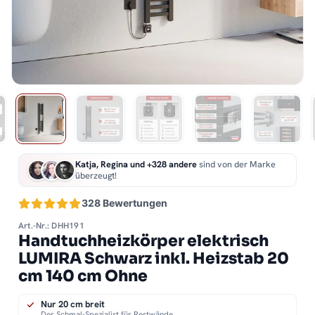
Katja, Regina und +328 andere
sind von der Marke
überzeugt!
328 Bewertungen
Art.-Nr.: DHH191
Handtuchheizkörper elektrisch
LUMIRA Schwarz inkl. Heizstab 20
cm 140 cm Ohne
Nur 20 cm breit
Der Schmal-Spezialist für Restwände.