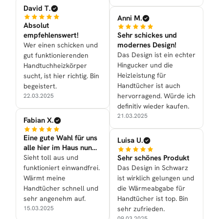
David T.
Anni M.
Absolut
empfehlenswert!
Sehr schickes und
modernes Design!
Wer einen schicken und
Das Design ist ein echter
gut funktionierenden
Hingucker und die
Handtuchheizkörper
Heizleistung für
sucht, ist hier richtig. Bin
Handtücher ist auch
begeistert.
hervorragend. Würde ich
22.03.2025
definitiv wieder kaufen.
21.03.2025
Fabian X.
Eine gute Wahl für uns
Luisa U.
alle hier im Haus nun
mal getroffen
Sieht toll aus und
Sehr schönes Produkt
funktioniert einwandfrei.
Das Design in Schwarz
Wärmt meine
ist wirklich gelungen und
Handtücher schnell und
die Wärmeabgabe für
sehr angenehm auf.
Handtücher ist top. Bin
15.03.2025
sehr zufrieden.
09.03.2025