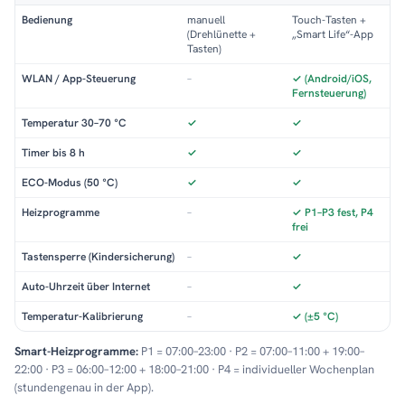
Bedienung
manuell
Touch-Tasten +
(Drehlünette +
„Smart Life“-App
Tasten)
WLAN / App-Steuerung
–
✓ (Android/iOS,
Fernsteuerung)
Temperatur 30–70 °C
✓
✓
Timer bis 8 h
✓
✓
ECO-Modus (50 °C)
✓
✓
Heizprogramme
–
✓ P1–P3 fest, P4
frei
Tastensperre (Kindersicherung)
–
✓
Auto-Uhrzeit über Internet
–
✓
Temperatur-Kalibrierung
–
✓ (±5 °C)
Smart-Heizprogramme:
P1 = 07:00–23:00 · P2 = 07:00–11:00 + 19:00–
22:00 · P3 = 06:00–12:00 + 18:00–21:00 · P4 = individueller Wochenplan
(stundengenau in der App).