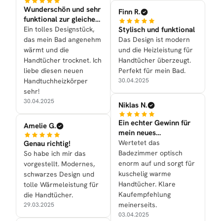
Wunderschön und sehr
Finn R.
funktional zur gleichen
Zeit nun bei uns
Ein tolles Designstück,
Stylisch und funktional
das mein Bad angenehm
Das Design ist modern
wärmt und die
und die Heizleistung für
Handtücher trocknet. Ich
Handtücher überzeugt.
liebe diesen neuen
Perfekt für mein Bad.
Handtuchheizkörper
30.04.2025
sehr!
30.04.2025
Niklas N.
Ein echter Gewinn für
Amelie G.
mein neues
Badezimmer
Wertetet das
Genau richtig!
Badezimmer optisch
So habe ich mir das
enorm auf und sorgt für
vorgestellt. Modernes,
kuschelig warme
schwarzes Design und
Handtücher. Klare
tolle Wärmeleistung für
Kaufempfehlung
die Handtücher.
meinerseits.
29.03.2025
03.04.2025