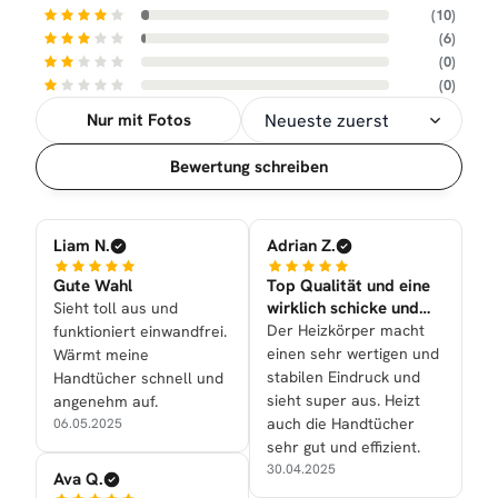
(10)
(6)
(0)
(0)
Nur mit Fotos
Sortierung
Bewertung schreiben
Liam N.
Adrian Z.
Gute Wahl
Top Qualität und eine
wirklich schicke und
Sieht toll aus und
sehr tolle Optik nun
Der Heizkörper macht
funktioniert einwandfrei.
einen sehr wertigen und
Wärmt meine
stabilen Eindruck und
Handtücher schnell und
sieht super aus. Heizt
angenehm auf.
auch die Handtücher
06.05.2025
sehr gut und effizient.
30.04.2025
Ava Q.