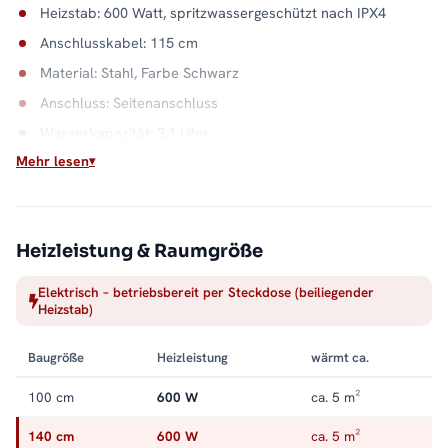
Heizstab: 600 Watt, spritzwassergeschützt nach IPX4
Anschlusskabel: 115 cm
Material: Stahl, Farbe Schwarz
Anschluss: Seitenanschluss
Wasserkapazität: 3,1 Liter
Mehr lesen
Wandabstand: 8,0 - 9,0 cm
Wärme aus der Steckdose
Ob Gäste-WC ohne Heizkreis oder Sommerbetrieb ohne
Heizleistung & Raumgröße
Anlage: Dieser Heizkörper braucht nur Strom. Einmal montiert,
liefert er Handtuchwärme auf Abruf. Alle Größen und
Elektrisch – betriebsbereit per Steckdose (beiliegender
Ausstattungen finden Sie in der Kategorie
Handtuchheizkörper
Heizstab)
elektrisch
.
Baugröße
Heizleistung
wärmt ca.
100 cm
600 W
ca. 5 m²
140 cm
600 W
ca. 5 m²