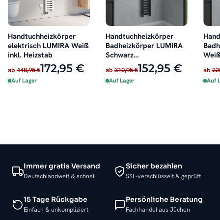
Handtuchheizkörper
Handtuchheizkörper
Hand
elektrisch LUMIRA Weiß
Badheizkörper LUMIRA
Badh
inkl. Heizstab
Schwarz
Weiß
Seitenanschluss
172,95 €
152,95 €
ab
448,95 €
ab
310,95 €
ab
22
Auf Lager
Auf Lager
Auf 
Immer gratis Versand
Sicher bezahlen
Deutschlandweit & schnell
SSL-verschlüsselt & geprüft
15 Tage Rückgabe
Persönliche Beratung
Einfach & unkompliziert
Fachhandel aus Jüchen