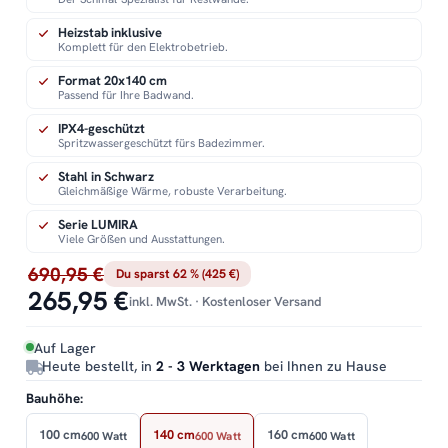
Heizstab inklusive
Komplett für den Elektrobetrieb.
Format 20x140 cm
Passend für Ihre Badwand.
IPX4-geschützt
Spritzwassergeschützt fürs Badezimmer.
Stahl in Schwarz
Gleichmäßige Wärme, robuste Verarbeitung.
Serie LUMIRA
Viele Größen und Ausstattungen.
690,95 €
Du sparst 62 % (425 €)
265,95 €
inkl. MwSt. · Kostenloser Versand
Auf Lager
Heute bestellt, in
2 - 3 Werktagen
bei Ihnen zu Hause
Bauhöhe:
100 cm
140 cm
160 cm
600 Watt
600 Watt
600 Watt