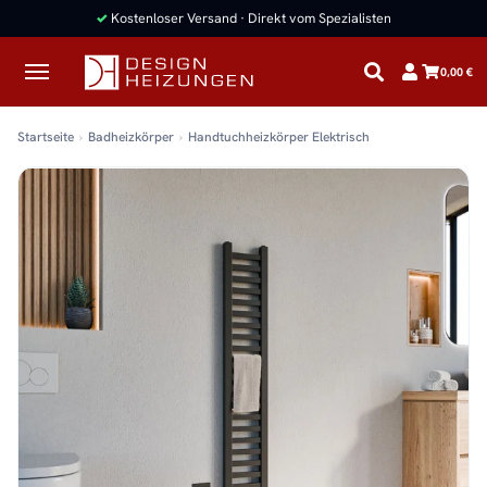
✓
Kostenloser Versand · Direkt vom Spezialisten
0,00 €
Startseite
Badheizkörper
Handtuchheizkörper Elektrisch