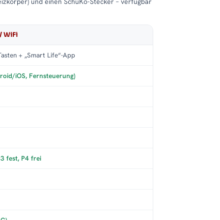
eizkörper) und einen SchuKo-Stecker – verfügbar
/ WiFi
asten + „Smart Life“-App
roid/iOS, Fernsteuerung)
 fest, P4 frei