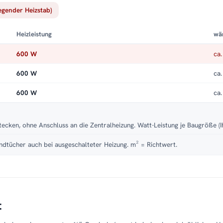
iegender Heizstab)
Heizleistung
wä
600 W
ca.
600 W
ca.
600 W
ca.
tecken, ohne Anschluss an die Zentralheizung. Watt-Leistung je Baugröße (I
dtücher auch bei ausgeschalteter Heizung. m² = Richtwert.
t