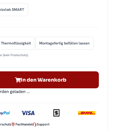
eizstab SMART
 Thermoflüssigkeit
Montagefertig befüllen lassen
r (kein Frostschutz).
In den Warenkorb
en geladen ...
rschutz
Fachhandel
Support