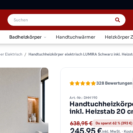
Badheizkörper
Handtuchwärmer
Heizkörper 
er Elektrisch
Handtuchheizkörper elektrisch LUMIRA Schwarz inkl. Heizst
328 Bewertungen
Art.-Nr.: DHH190
Handtuchheizkörpe
inkl. Heizstab 20
638,95 €
Du sparst 62 % (393 €)
245,95 €
inkl. MwSt. · Kos