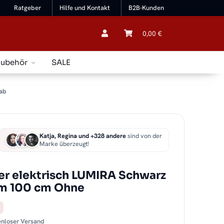
Ratgeber
Hilfe und Kontakt
B2B-Kunden
0,00 €
Zubehör
SALE
ab
Katja, Regina und +328 andere
sind von der
Marke überzeugt!
r elektrisch LUMIRA Schwarz
 cm 100 cm Ohne
tenloser Versand