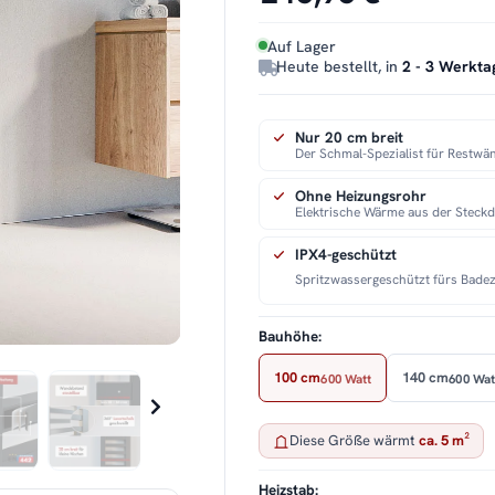
Auf Lager
Heute bestellt, in
2 - 3 Werkta
Nur 20 cm breit
Der Schmal-Spezialist für Restwä
Ohne Heizungsrohr
Elektrische Wärme aus der Steckd
IPX4-geschützt
Spritzwassergeschützt fürs Bade
Bauhöhe:
100 cm
140 cm
600 Watt
600 Wat
Diese Größe wärmt
ca. 5 m²
Heizstab: