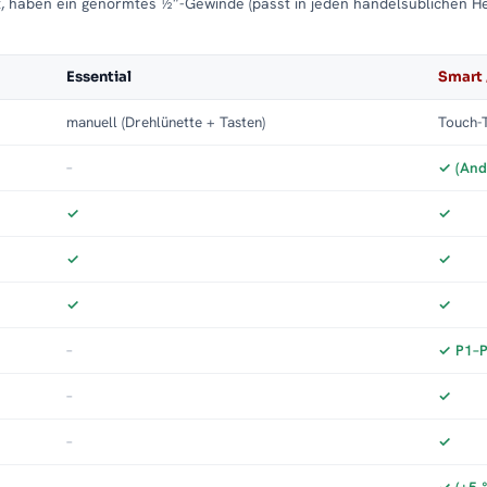
t, haben ein genormtes ½″-Gewinde (passt in jeden handelsüblichen H
Essential
Smart 
manuell (Drehlünette + Tasten)
Touch-T
–
✓ (And
✓
✓
✓
✓
✓
✓
–
✓ P1–P3
–
✓
–
✓