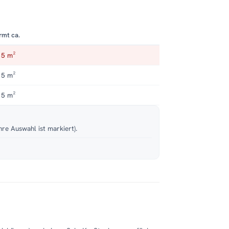
rmt ca.
 5 m²
 5 m²
 5 m²
hre Auswahl ist markiert).