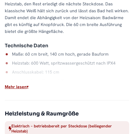
Heizstab, den Rest erledigt die nächste Steckdose. Das
klassische Weiß hält sich zurück und lässt das Bad hell wirken.
Damit endet die Abhängigkeit von der Heizsaison: Badwärme
gibt es künftig auf Knopfdruck. Die 60 cm breite Ausführung
bietet die größte Hängefläche.
Technische Daten
Maße: 60 cm breit, 140 cm hoch, gerade Bauform
Heizstab: 600 Watt, spritzwassergeschützt nach IPX4
Anschlusskabel: 115 cm
Material: Stahl, Farbe Weiß
Mehr lesen
Wasserkapazität: 7,4 Liter
Ideal ohne Heizungsanschluss
Gäste-WC, Dachausbau, Gartenhaus: Wo kein Heizungsrohr
Heizleistung & Raumgröße
liegt, genügt diesem Badheizkörper eine Stromquelle.
Elektrisch – betriebsbereit per Steckdose (beiliegender
Aufgehängt, angeschlossen, und die Handtuchwärme läuft. Alle
Heizstab)
Größen und Ausführungen finden Sie in der Kategorie