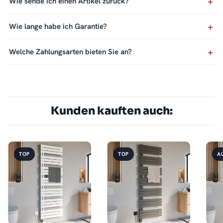
Wie sende ich einen Artikel zurück?
Wie lange habe ich Garantie?
Welche Zahlungsarten bieten Sie an?
Kunden kauften auch:
TOP
TOP
A