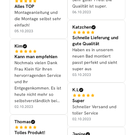
Alles TOP
Qualität ist super.
Montageanleitung und
06.10.2023
die Montage selbst sehr
einfach!
Katzchen
05.10.2023
Schnelle Lieferung und
gute Qualität
Kim
Haben es in unserem
neuen Bad montiert
Kann man empfehlen
passt perfekt und sieht
Nochmals vielen Dank
super aus
Frau Klein für Ihren
03.10.2023
hervorragenden Service
und Ihr
Entgegenkommen. Es ist
K.L
heute nicht mehr so
Super
selbstverständlich beim
Schneller Versand und
Kauf eines Artikels in
02.10.2023
toller Service
Internet auch dazu noch
02.10.2023
einen guten Service zu
Thomas
bekommen.
Tolles Produkt!
Janine