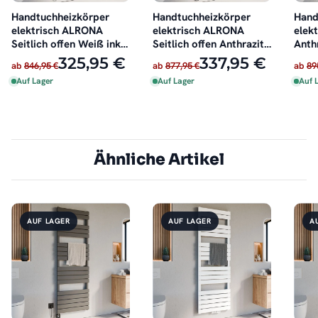
Handtuchheizkörper
Handtuchheizkörper
Hand
elektrisch ALRONA
elektrisch ALRONA
elek
Seitlich offen Weiß inkl.
Seitlich offen Anthrazit
Anthr
Heizstab
inkl. Heizstab
325,95 €
337,95 €
ab
846,95 €
ab
877,95 €
ab
89
Auf Lager
Auf Lager
Auf 
Ähnliche Artikel
AUF LAGER
AUF LAGER
A