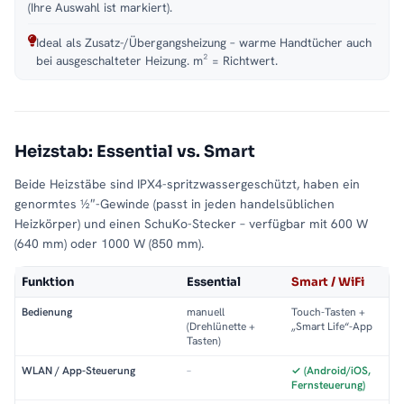
(Ihre Auswahl ist markiert).
Ideal als Zusatz-/Übergangsheizung – warme Handtücher auch
bei ausgeschalteter Heizung. m² = Richtwert.
Heizstab: Essential vs. Smart
Beide Heizstäbe sind IPX4-spritzwassergeschützt, haben ein
genormtes ½″-Gewinde (passt in jeden handelsüblichen
Heizkörper) und einen SchuKo-Stecker – verfügbar mit 600 W
(640 mm) oder 1000 W (850 mm).
Funktion
Essential
Smart / WiFi
Bedienung
manuell
Touch-Tasten +
(Drehlünette +
„Smart Life“-App
Tasten)
WLAN / App-Steuerung
–
✓ (Android/iOS,
Fernsteuerung)