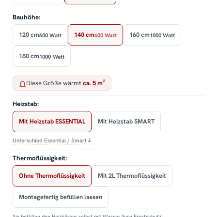
Bauhöhe:
120 cm
140 cm
160 cm
600 Watt
600 Watt
1000 Watt
180 cm
1000 Watt
Diese Größe wärmt
ca. 5 m²
Heizstab:
Mit Heizstab ESSENTIAL
Mit Heizstab SMART
Unterschied Essential / Smart
↓
Thermoflüssigkeit:
Ohne Thermoflüssigkeit
Mit 2L Thermoflüssigkeit
Montagefertig befüllen lassen
Sie befüllen den Heizkörper selbst mit Wasser (kein Frostschutz).