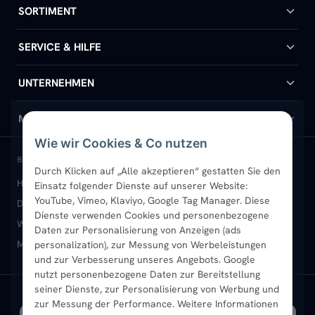
SORTIMENT
Badheizkörper
SERVICE & HILFE
Handtuchheizkörper
Hilfe & Kontakt
UNTERNEHMEN
Design-Heizkörper
Versand & Lieferung
Wir über uns
MEIN KONTO
Wie wir Cookies & Co nutzen
Paneelheizkörper
Rückgabe & Widerruf
Standort & Abholung Jüchen
Anmelden / Mein Konto
BELIEBTE KATEGORIEN
Durch Klicken auf „Alle akzeptieren“ gestatten Sie den
Heizkörper kaufen
Badheizkörper
Handtuchheizkörper
Einsatz folgender Dienste auf unserer Website:
Vertikal-Heizkörper
Garantie & Gewährleistung
B2B-Kunden
Merkliste
YouTube, Vimeo, Klaviyo, Google Tag Manager. Diese
Design-Heizkörper
Paneelheizkörper
Vertikal-Heizkörper
Dienste verwenden Cookies und personenbezogene
Heizkörper-Zubehör
Montageservice vor Ort
Karriere
Newsletter
Wandheizkörper
Wohnraum-Heizkörper
Badheizkörper Schwarz
Daten zur Personalisierung von Anzeigen (ads
Mischbetrieb-Heizkörper
Heizkörper-Zubehör
Aktuelle Angebote
personalization), zur Messung von Werbeleistungen
Sendung verfolgen
Ratgeber
Aktuelle Angebote
und zur Verbesserung unseres Angebots. Google
nutzt personenbezogene Daten zur Bereitstellung
seiner Dienste, zur Personalisierung von Werbung und
Bestpreisgarantie
SICHERE ZAHLUNG
VERSAND MIT
zur Messung der Performance. Weitere Informationen