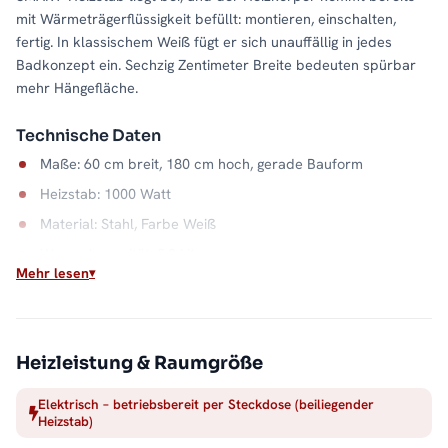
mit Wärmeträgerflüssigkeit befüllt: montieren, einschalten,
fertig. In klassischem Weiß fügt er sich unauffällig in jedes
Badkonzept ein. Sechzig Zentimeter Breite bedeuten spürbar
mehr Hängefläche.
Technische Daten
Maße: 60 cm breit, 180 cm hoch, gerade Bauform
Heizstab: 1000 Watt
Material: Stahl, Farbe Weiß
Wasserkapazität: 8,8 Liter
Mehr lesen
Unabhängig von der Heizsaison
Ob Sommer oder Übergangszeit: Dieser elektrische
Badheizkörper wärmt, sobald Sie ihn brauchen. Sein
Heizleistung & Raumgröße
Stahlkorpus in Weiß gibt die Wärme gleichmäßig ab und
trocknet Handtücher zuverlässig. Alle Größen und
Elektrisch – betriebsbereit per Steckdose (beiliegender
Heizstab)
Ausführungen der Serie finden Sie in der Kategorie
Handtuchheizkörper elektrisch
.