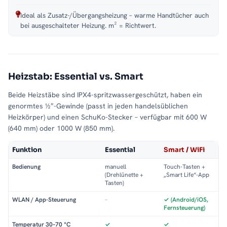
Ideal als Zusatz-/Übergangsheizung – warme Handtücher auch
bei ausgeschalteter Heizung. m² = Richtwert.
Heizstab: Essential vs. Smart
Beide Heizstäbe sind IPX4-spritzwassergeschützt, haben ein
genormtes ½″-Gewinde (passt in jeden handelsüblichen
Heizkörper) und einen SchuKo-Stecker – verfügbar mit 600 W
(640 mm) oder 1000 W (850 mm).
Funktion
Essential
Smart / WiFi
Bedienung
manuell
Touch-Tasten +
(Drehlünette +
„Smart Life“-App
Tasten)
WLAN / App-Steuerung
–
✓ (Android/iOS,
Fernsteuerung)
Temperatur 30–70 °C
✓
✓