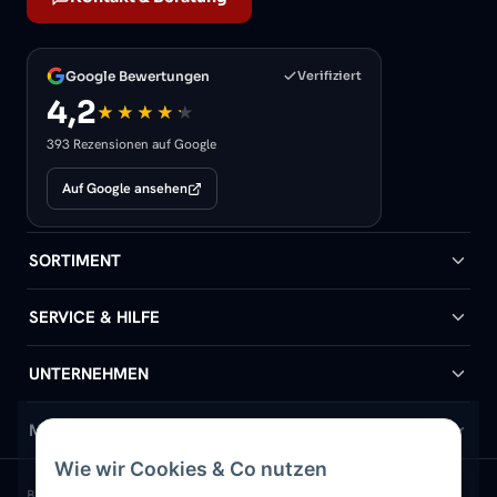
Google Bewertungen
Verifiziert
4,2
393 Rezensionen auf Google
Auf Google ansehen
SORTIMENT
Badheizkörper
SERVICE & HILFE
Handtuchheizkörper
Hilfe & Kontakt
UNTERNEHMEN
Design-Heizkörper
Versand & Lieferung
Wir über uns
MEIN KONTO
Wie wir Cookies & Co nutzen
Paneelheizkörper
Rückgabe & Widerruf
Standort & Abholung Jüchen
Anmelden / Mein Konto
BELIEBTE KATEGORIEN