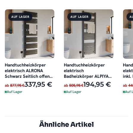
AUF LAGER
AUF LAGER
A
Handtuchheizkörper
Handtuchheizkörper
Hand
elektrisch ALRONA
elektrisch
elek
Schwarz Seitlich offen
Badheizkörper ALPIYA
inkl.
inkl. Heizstab
Anthrazit inkl. Heizstab
337,95 €
194,95 €
ab
877,95 €
ab
505,95 €
ab
44
Auf Lager
Auf Lager
Auf 
Ähnliche Artikel