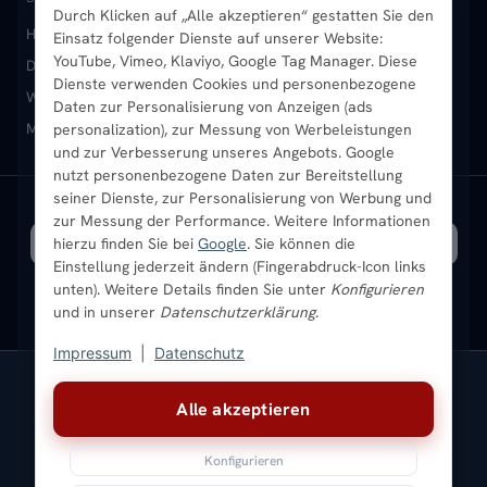
Durch Klicken auf „Alle akzeptieren“ gestatten Sie den
Heizkörper kaufen
Badheizkörper
Handtuchheizkörper
Einsatz folgender Dienste auf unserer Website:
Vertikal-Heizkörper
Garantie & Gewährleistung
B2B-Kunden
Merkliste
YouTube, Vimeo, Klaviyo, Google Tag Manager. Diese
Design-Heizkörper
Paneelheizkörper
Vertikal-Heizkörper
Dienste verwenden Cookies und personenbezogene
Heizkörper-Zubehör
Montageservice vor Ort
Karriere
Newsletter
Wandheizkörper
Wohnraum-Heizkörper
Badheizkörper Schwarz
Daten zur Personalisierung von Anzeigen (ads
Mischbetrieb-Heizkörper
Heizkörper-Zubehör
Aktuelle Angebote
personalization), zur Messung von Werbeleistungen
Sendung verfolgen
Ratgeber
Aktuelle Angebote
und zur Verbesserung unseres Angebots. Google
nutzt personenbezogene Daten zur Bereitstellung
seiner Dienste, zur Personalisierung von Werbung und
Bestpreisgarantie
SICHERE ZAHLUNG
VERSAND MIT
zur Messung der Performance. Weitere Informationen
hierzu finden Sie bei
Google
. Sie können die
Einstellung jederzeit ändern (Fingerabdruck-Icon links
unten). Weitere Details finden Sie unter
Konfigurieren
und in unserer
Datenschutzerklärung
.
Impressum
|
Datenschutz
Vertrag widerrufen
Alle akzeptieren
© 2026 Ada Commerce GmbH
* Alle Preise inkl. gesetzlicher USt. |
Kostenloser Versand
Konfigurieren
Impressum
Datenschutz
AGB
Widerrufsbelehrung
Versandkosten