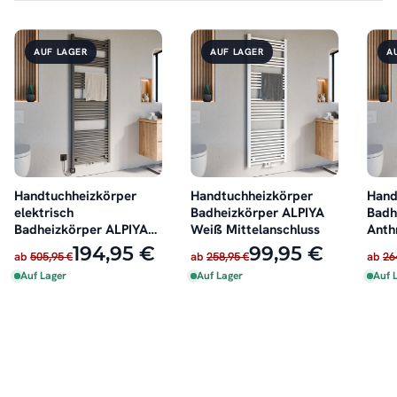
AUF LAGER
AUF LAGER
A
Handtuchheizkörper
Handtuchheizkörper
Hand
elektrisch
Badheizkörper ALPIYA
Badh
Badheizkörper ALPIYA
Weiß Mittelanschluss
Anth
Anthrazit inkl. Heizstab
Mitt
194,95 €
99,95 €
ab
505,95 €
ab
258,95 €
ab
26
Auf Lager
Auf Lager
Auf 