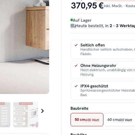
370,95 €
inkl. MwSt. · Kos
Auf Lager
Heute bestellt, in
2 - 3 Werkta
Seitlich offen
Handtücher seitlich aufschieben, 
Fädeln.
Ohne Heizungsrohr
Heizt elektrisch, unabhängig von 
Heizung.
IPX4-geschützt
Spritzwassergeschützter Heizstab
Bad.
Baubreite
50 cm
60 cm
600 Watt
600 Watt
Bauhöhe