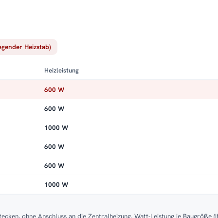
iegender Heizstab)
Heizleistung
600 W
600 W
1000 W
600 W
600 W
1000 W
tecken, ohne Anschluss an die Zentralheizung. Watt-Leistung je Baugröße (I