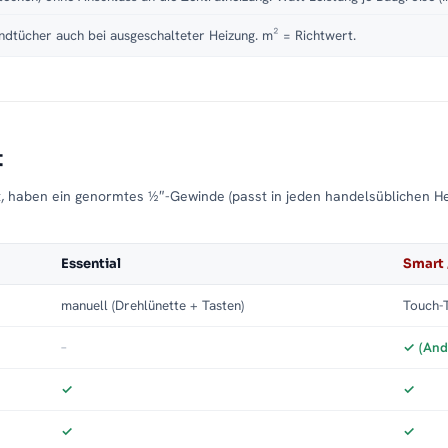
dtücher auch bei ausgeschalteter Heizung. m² = Richtwert.
t
t, haben ein genormtes ½″-Gewinde (passt in jeden handelsüblichen H
Essential
Smart 
manuell (Drehlünette + Tasten)
Touch-T
–
✓ (And
✓
✓
✓
✓