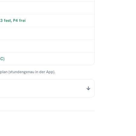
 fest, P4 frei
°C)
nplan (stundengenau in der App).