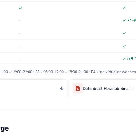
✓
✓
–
✓ P1–P3
–
✓
–
✓
–
✓ (±5 
11:00 + 19:00–22:00 · P3 = 06:00–12:00 + 18:00–21:00 · P4 = individueller Woche
Datenblatt Heizstab Smart
age