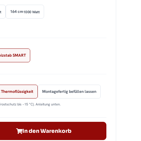
164 cm
t
1000 Watt
eizstab SMART
 Thermoflüssigkeit
Montagefertig befüllen lassen
Frostschutz bis −15 °C). Anleitung unten.
In den Warenkorb