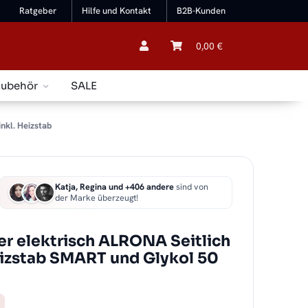
Ratgeber
Hilfe und Kontakt
B2B-Kunden
0,00 €
Zubehör
SALE
nkl. Heizstab
Katja, Regina und +406 andere
sind von
der Marke überzeugt!
r elektrisch ALRONA Seitlich
eizstab SMART und Glykol 50