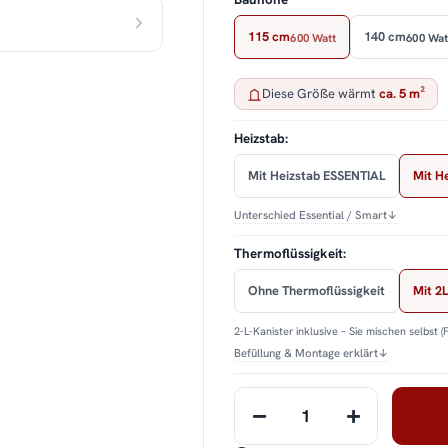
115 cm
140 cm
600 Watt
600 Wat
Diese Größe wärmt
ca. 5 m²
Heizstab:
Mit Heizstab ESSENTIAL
Mit H
Unterschied Essential / Smart
↓
Thermoflüssigkeit:
Ohne Thermoflüssigkeit
Mit 2L
2-L-Kanister inklusive – Sie mischen selbst (
Befüllung & Montage erklärt
↓
Loading...