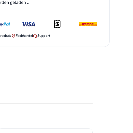
en geladen ...
rschutz
Fachhandel
Support