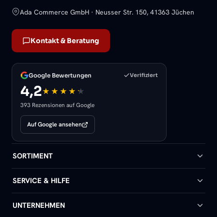
Ada Commerce GmbH · Neusser Str. 150, 41363 Jüchen
Kontakt & Beratung
Google Bewertungen
Verifiziert
4,2
393 Rezensionen auf Google
Auf Google ansehen
SORTIMENT
Badheizkörper
SERVICE & HILFE
Handtuchheizkörper
Hilfe & Kontakt
UNTERNEHMEN