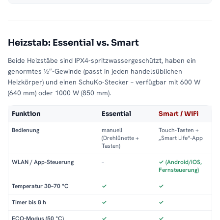
Heizstab: Essential vs. Smart
Beide Heizstäbe sind IPX4-spritzwassergeschützt, haben ein
genormtes ½″-Gewinde (passt in jeden handelsüblichen
Heizkörper) und einen SchuKo-Stecker – verfügbar mit 600 W
(640 mm) oder 1000 W (850 mm).
Funktion
Essential
Smart / WiFi
Bedienung
manuell
Touch-Tasten +
(Drehlünette +
„Smart Life“-App
Tasten)
WLAN / App-Steuerung
–
✓ (Android/iOS,
Fernsteuerung)
Temperatur 30–70 °C
✓
✓
Timer bis 8 h
✓
✓
ECO-Modus (50 °C)
✓
✓