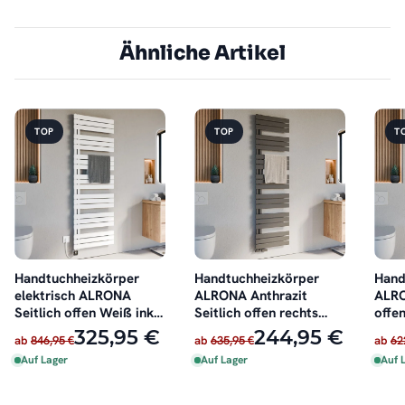
Ähnliche Artikel
TOP
TOP
T
Handtuchheizkörper
Handtuchheizkörper
Hand
elektrisch ALRONA
ALRONA Anthrazit
ALRO
Seitlich offen Weiß inkl.
Seitlich offen rechts
offen
Heizstab
oder links
325,95 €
244,95 €
ab
846,95 €
ab
635,95 €
ab
62
Auf Lager
Auf Lager
Auf 