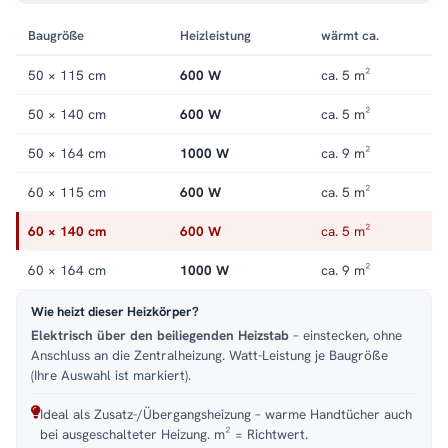
Kategorie
Handtuchheizkörper elektrisch
.
Baugröße
Heizleistung
wärmt ca.
50 × 115 cm
600 W
ca. 5 m²
50 × 140 cm
600 W
ca. 5 m²
50 × 164 cm
1000 W
ca. 9 m²
60 × 115 cm
600 W
ca. 5 m²
60 × 140 cm
600 W
ca. 5 m²
60 × 164 cm
1000 W
ca. 9 m²
Wie heizt dieser Heizkörper?
Elektrisch über den beiliegenden Heizstab
– einstecken, ohne
Anschluss an die Zentralheizung. Watt-Leistung je Baugröße
(Ihre Auswahl ist markiert).
Ideal als Zusatz-/Übergangsheizung – warme Handtücher auch
bei ausgeschalteter Heizung. m² = Richtwert.