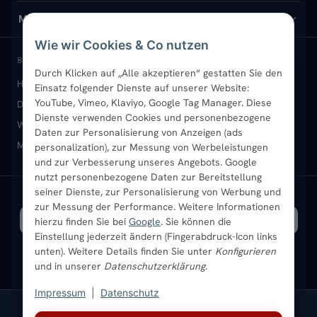
Design-Heizkörper
Versand & Lieferung
Wir über uns
MEIN KONTO
Wie wir Cookies & Co nutzen
Paneelheizkörper
Rückgabe & Widerruf
Standort & Abholung Jüchen
Anmelden / Mein Konto
BELIEBTE KATEGORIEN
Durch Klicken auf „Alle akzeptieren“ gestatten Sie den
Heizkörper kaufen
Badheizkörper
Handtuchheizkörper
Einsatz folgender Dienste auf unserer Website:
Vertikal-Heizkörper
Garantie & Gewährleistung
B2B-Kunden
Merkliste
YouTube, Vimeo, Klaviyo, Google Tag Manager. Diese
Design-Heizkörper
Paneelheizkörper
Vertikal-Heizkörper
Dienste verwenden Cookies und personenbezogene
Heizkörper-Zubehör
Montageservice vor Ort
Karriere
Newsletter
Wandheizkörper
Wohnraum-Heizkörper
Badheizkörper Schwarz
Daten zur Personalisierung von Anzeigen (ads
Mischbetrieb-Heizkörper
Heizkörper-Zubehör
Aktuelle Angebote
personalization), zur Messung von Werbeleistungen
Sendung verfolgen
Ratgeber
Aktuelle Angebote
und zur Verbesserung unseres Angebots. Google
nutzt personenbezogene Daten zur Bereitstellung
seiner Dienste, zur Personalisierung von Werbung und
Bestpreisgarantie
SICHERE ZAHLUNG
VERSAND MIT
zur Messung der Performance. Weitere Informationen
hierzu finden Sie bei
Google
. Sie können die
Einstellung jederzeit ändern (Fingerabdruck-Icon links
unten). Weitere Details finden Sie unter
Konfigurieren
und in unserer
Datenschutzerklärung
.
Impressum
|
Datenschutz