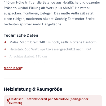
140 cm Höhe trifft er die Balance aus Heizfläche und dezenter
Präsenz. Glykol-Füllung ab Werk plus SMART-Heizstab:
auspacken, montieren, loslegen. Das matte Anthrazit setzt
einen ruhigen, modernen Akzent. Sechzig Zentimeter Breite
bedeuten spürbar mehr Hängefläche.
Technische Daten
Maße: 60 cm breit, 140 cm hoch, seitlich offene Bauform
Heizstab: 600 Watt, spritzwassergeschützt nach IPX4
Anschlusskabel: 115 cm
Material: Stahl, Farbe Anthrazit
Mehr lesen
Unabhängig von der Heizsaison
Weil der ALRONA elektrisch arbeitet, gibt es warme
Handtücher auch, wenn die Zentralheizung ruht: im Sommer, in
Heizleistung & Raumgröße
der Übergangszeit oder im Gäste-WC ohne Heizungsanschluss.
Der Stahlkorpus verteilt die Wärme gleichmäßig über die
Elektrisch – betriebsbereit per Steckdose (beiliegender
Heizstab)
offene Front. Alle Größen und Ausführungen finden Sie in der