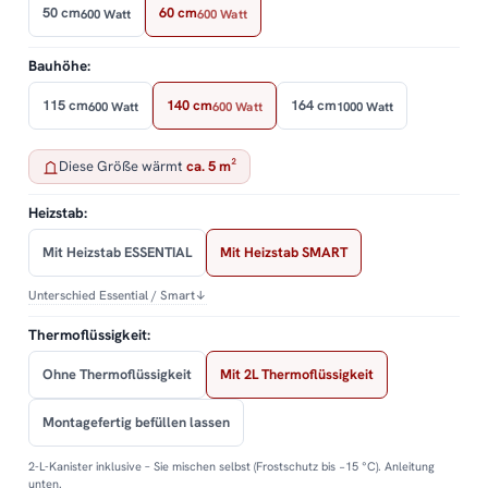
50 cm
60 cm
600 Watt
600 Watt
Bauhöhe:
115 cm
140 cm
164 cm
600 Watt
600 Watt
1000 Watt
Diese Größe wärmt
ca. 5 m²
Heizstab:
Mit Heizstab ESSENTIAL
Mit Heizstab SMART
Unterschied Essential / Smart
↓
Thermoflüssigkeit:
Ohne Thermoflüssigkeit
Mit 2L Thermoflüssigkeit
Montagefertig befüllen lassen
2-L-Kanister inklusive – Sie mischen selbst (Frostschutz bis −15 °C). Anleitung
unten.