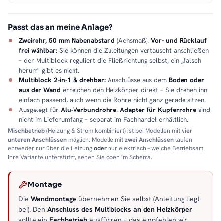
Passt das an meine Anlage?
Zweirohr, 50 mm Nabenabstand
(Achsmaß).
Vor- und Rücklauf
frei wählbar:
Sie können die Zuleitungen vertauscht anschließen
– der Multiblock reguliert die Fließrichtung selbst, ein „falsch
herum" gibt es nicht.
Multiblock 2-in-1 & drehbar:
Anschlüsse aus dem
Boden oder
aus der Wand
erreichen den Heizkörper direkt – Sie drehen ihn
einfach passend, auch wenn die Rohre nicht ganz gerade sitzen.
Ausgelegt für
Alu-Verbundrohre
.
Adapter für Kupferrohre
sind
nicht im Lieferumfang – separat im Fachhandel erhältlich.
Mischbetrieb
(Heizung & Strom kombiniert) ist bei Modellen mit
vier
unteren Anschlüssen
möglich. Modelle mit
zwei Anschlüssen
laufen
entweder nur über die Heizung
oder
nur elektrisch – welche Betriebsart
Ihre Variante unterstützt, sehen Sie oben im Schema.
Montage
Die
Wandmontage
übernehmen Sie selbst (Anleitung liegt
bei). Den
Anschluss des Multiblocks an den Heizkörper
sollte ein
Fachbetrieb
ausführen – das empfehlen wir.