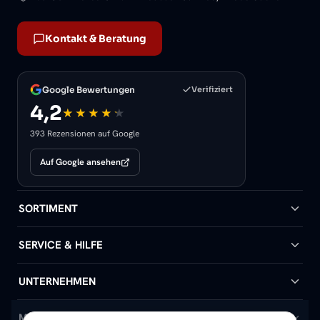
Kontakt & Beratung
Google Bewertungen
Verifiziert
4,2
393 Rezensionen auf Google
Auf Google ansehen
SORTIMENT
Badheizkörper
SERVICE & HILFE
Handtuchheizkörper
Hilfe & Kontakt
UNTERNEHMEN
Design-Heizkörper
Versand & Lieferung
Wir über uns
MEIN KONTO