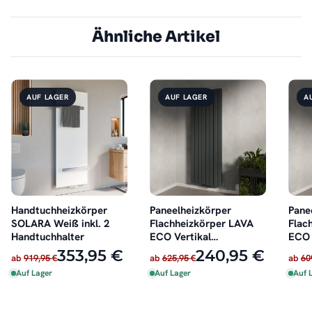
Ähnliche Artikel
AUF LAGER
AUF LAGER
A
Handtuchheizkörper
Paneelheizkörper
Pane
SOLARA Weiß inkl. 2
Flachheizkörper LAVA
Flac
Handtuchhalter
ECO Vertikal
ECO 
Doppellagig Anthrazit
Dopp
353,95 €
240,95 €
ab
919,95 €
ab
625,95 €
ab
60
Auf Lager
Auf Lager
Auf 