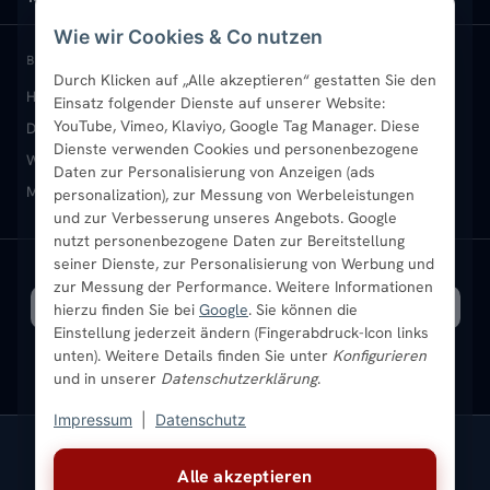
Wie wir Cookies & Co nutzen
Paneelheizkörper
Rückgabe & Widerruf
Standort & Abholung Jüchen
Anmelden / Mein Konto
BELIEBTE KATEGORIEN
Durch Klicken auf „Alle akzeptieren“ gestatten Sie den
Heizkörper kaufen
Badheizkörper
Handtuchheizkörper
Einsatz folgender Dienste auf unserer Website:
Vertikal-Heizkörper
Garantie & Gewährleistung
B2B-Kunden
Merkliste
YouTube, Vimeo, Klaviyo, Google Tag Manager. Diese
Design-Heizkörper
Paneelheizkörper
Vertikal-Heizkörper
Dienste verwenden Cookies und personenbezogene
Heizkörper-Zubehör
Montageservice vor Ort
Karriere
Newsletter
Wandheizkörper
Wohnraum-Heizkörper
Badheizkörper Schwarz
Daten zur Personalisierung von Anzeigen (ads
Mischbetrieb-Heizkörper
Heizkörper-Zubehör
Aktuelle Angebote
personalization), zur Messung von Werbeleistungen
Sendung verfolgen
Ratgeber
Aktuelle Angebote
und zur Verbesserung unseres Angebots. Google
nutzt personenbezogene Daten zur Bereitstellung
seiner Dienste, zur Personalisierung von Werbung und
Bestpreisgarantie
SICHERE ZAHLUNG
VERSAND MIT
zur Messung der Performance. Weitere Informationen
hierzu finden Sie bei
Google
. Sie können die
Einstellung jederzeit ändern (Fingerabdruck-Icon links
unten). Weitere Details finden Sie unter
Konfigurieren
und in unserer
Datenschutzerklärung
.
Impressum
|
Datenschutz
Vertrag widerrufen
Alle akzeptieren