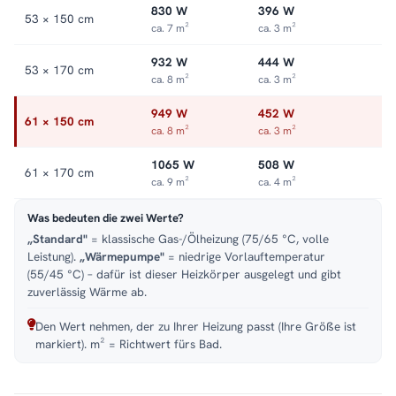
830 W
396 W
53 × 150 cm
ca. 7 m²
ca. 3 m²
932 W
444 W
53 × 170 cm
ca. 8 m²
ca. 3 m²
949 W
452 W
61 × 150 cm
ca. 8 m²
ca. 3 m²
1065 W
508 W
61 × 170 cm
ca. 9 m²
ca. 4 m²
Was bedeuten die zwei Werte?
„Standard"
= klassische Gas-/Ölheizung (75/65 °C, volle
Leistung).
„Wärmepumpe"
= niedrige Vorlauftemperatur
(55/45 °C) – dafür ist dieser Heizkörper ausgelegt und gibt
zuverlässig Wärme ab.
Den Wert nehmen, der zu Ihrer Heizung passt (Ihre Größe ist
markiert). m² = Richtwert fürs Bad.