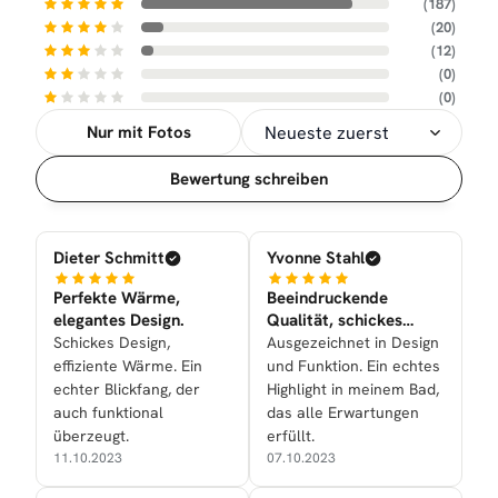
(187)
(20)
(12)
(0)
(0)
Nur mit Fotos
Sortierung
Bewertung schreiben
Dieter Schmitt
Yvonne Stahl
Perfekte Wärme,
Beeindruckende
elegantes Design.
Qualität, schickes
Design.
Schickes Design,
Ausgezeichnet in Design
effiziente Wärme. Ein
und Funktion. Ein echtes
echter Blickfang, der
Highlight in meinem Bad,
auch funktional
das alle Erwartungen
überzeugt.
erfüllt.
11.10.2023
07.10.2023