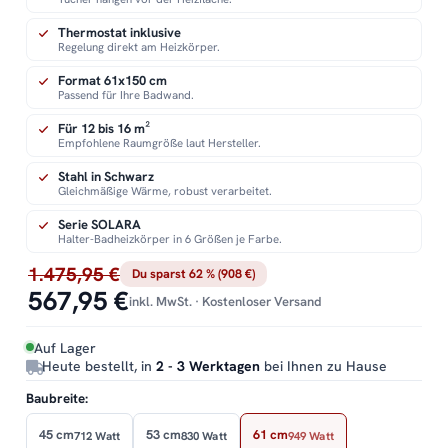
Thermostat inklusive
Regelung direkt am Heizkörper.
Format 61x150 cm
Passend für Ihre Badwand.
Für 12 bis 16 m²
Empfohlene Raumgröße laut Hersteller.
Stahl in Schwarz
Gleichmäßige Wärme, robust verarbeitet.
Serie SOLARA
Halter-Badheizkörper in 6 Größen je Farbe.
1.475,95 €
Du sparst 62 % (908 €)
567,95 €
inkl. MwSt. · Kostenloser Versand
Auf Lager
Heute bestellt, in
2 - 3 Werktagen
bei Ihnen zu Hause
Baubreite:
45 cm
53 cm
61 cm
712 Watt
830 Watt
949 Watt