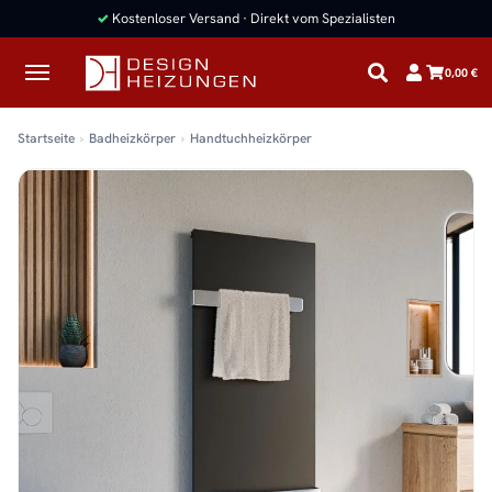
✓
Kostenloser Versand · Direkt vom Spezialisten
0,00 €
Startseite
Badheizkörper
Handtuchheizkörper