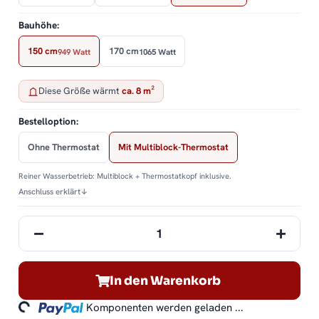
Bauhöhe:
150 cm
170 cm
949 Watt
1065 Watt
Diese Größe wärmt
ca. 8 m²
Bestelloption:
Ohne Thermostat
Mit Multiblock-Thermostat
Reiner Wasserbetrieb: Multiblock + Thermostatkopf inklusive.
Anschluss erklärt
↓
In den Warenkorb
ding...
Komponenten werden geladen ...