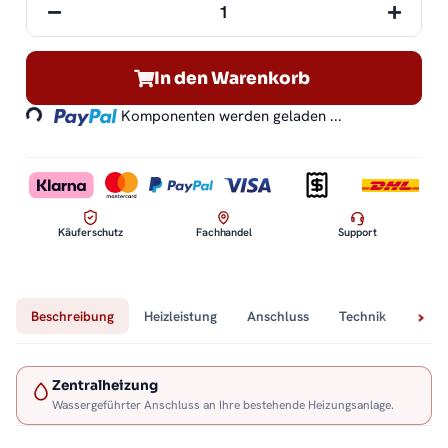
Loading...
In den Warenkorb
Komponenten werden geladen ...
Käuferschutz
Fachhandel
Support
Beschreibung
Heizleistung
Anschluss
Technik
Lief
Zentralheizung
Wassergeführter Anschluss an Ihre bestehende Heizungsanlage.