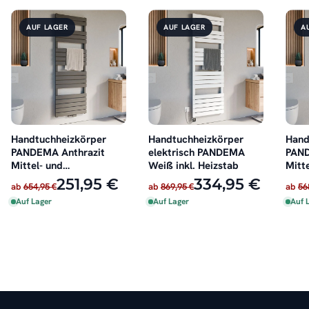
AUF LAGER
AUF LAGER
A
Handtuchheizkörper
Handtuchheizkörper
Hand
PANDEMA Anthrazit
elektrisch PANDEMA
PAN
Mittel- und
Weiß inkl. Heizstab
Mitt
Seitenanschluss
Seit
251,95 €
334,95 €
ab
654,95 €
ab
869,95 €
ab
56
Auf Lager
Auf Lager
Auf 