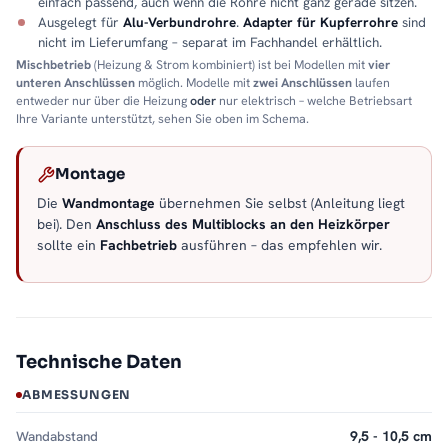
einfach passend, auch wenn die Rohre nicht ganz gerade sitzen.
Ausgelegt für
Alu-Verbundrohre
.
Adapter für Kupferrohre
sind
nicht im Lieferumfang – separat im Fachhandel erhältlich.
Mischbetrieb
(Heizung & Strom kombiniert) ist bei Modellen mit
vier
unteren Anschlüssen
möglich. Modelle mit
zwei Anschlüssen
laufen
entweder nur über die Heizung
oder
nur elektrisch – welche Betriebsart
Ihre Variante unterstützt, sehen Sie oben im Schema.
Montage
Die
Wandmontage
übernehmen Sie selbst (Anleitung liegt
bei). Den
Anschluss des Multiblocks an den Heizkörper
sollte ein
Fachbetrieb
ausführen – das empfehlen wir.
Technische Daten
ABMESSUNGEN
Wandabstand
9,5 - 10,5 cm