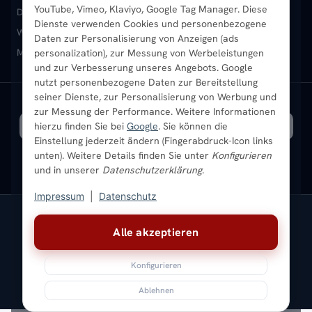
YouTube, Vimeo, Klaviyo, Google Tag Manager. Diese
Design-Heizkörper
Paneelheizkörper
Vertikal-Heizkörper
Dienste verwenden Cookies und personenbezogene
Heizkörper-Zubehör
Montageservice vor Ort
Karriere
Newsletter
Wandheizkörper
Wohnraum-Heizkörper
Badheizkörper Schwarz
Daten zur Personalisierung von Anzeigen (ads
Mischbetrieb-Heizkörper
Heizkörper-Zubehör
Aktuelle Angebote
personalization), zur Messung von Werbeleistungen
Sendung verfolgen
Ratgeber
Aktuelle Angebote
und zur Verbesserung unseres Angebots. Google
nutzt personenbezogene Daten zur Bereitstellung
seiner Dienste, zur Personalisierung von Werbung und
Bestpreisgarantie
SICHERE ZAHLUNG
VERSAND MIT
zur Messung der Performance. Weitere Informationen
hierzu finden Sie bei
Google
. Sie können die
Einstellung jederzeit ändern (Fingerabdruck-Icon links
unten). Weitere Details finden Sie unter
Konfigurieren
und in unserer
Datenschutzerklärung
.
Impressum
|
Datenschutz
Vertrag widerrufen
Alle akzeptieren
© 2026 Ada Commerce GmbH
* Alle Preise inkl. gesetzlicher USt. |
Kostenloser Versand
Konfigurieren
Impressum
Datenschutz
AGB
Widerrufsbelehrung
Versandkosten
Batteriegesetz
Sitemap
Ablehnen