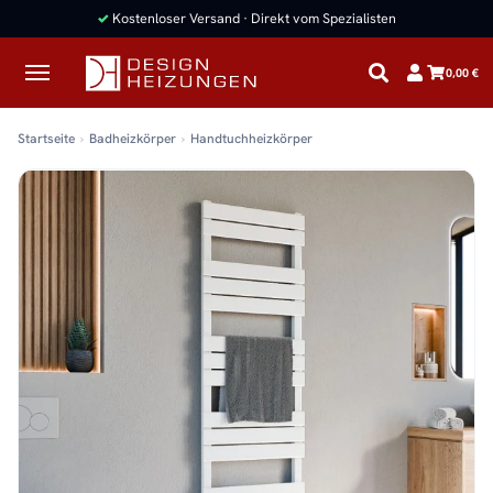
✓
Kostenloser Versand · Direkt vom Spezialisten
0,00 €
Startseite
Badheizkörper
Handtuchheizkörper