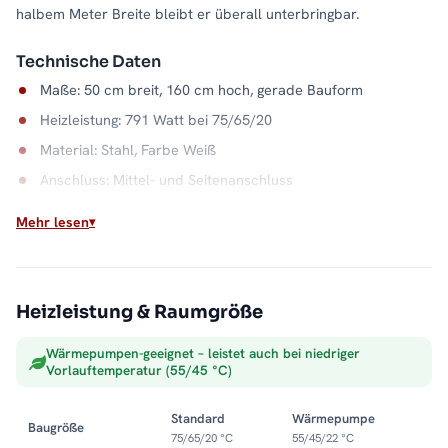
halbem Meter Breite bleibt er überall unterbringbar.
Technische Daten
Maße: 50 cm breit, 160 cm hoch, gerade Bauform
Heizleistung: 791 Watt bei 75/65/20
Material: Stahl, Farbe Weiß
Anschluss: Mittel- und Seitenanschluss
Wasserkapazität: 7,6 Liter
Mehr lesen
Max. Betriebsdruck: 5 bar
Zuverlässige Wärme aus dem Heizsystem
Heizleistung & Raumgröße
Als Warmwasser-Handtuchheizkörper nutzt der PANDEMA die
vorhandene Heizungsanlage und liefert konstante Wärme ohne
Wärmepumpen-geeignet – leistet auch bei niedriger
zusätzliche Energiekosten im Bad. Handtücher hängen dabei
Vorlauftemperatur (55/45 °C)
immer vorgewärmt bereit. Alle Größen und Ausführungen
finden Sie in der Kategorie
Handtuchheizkörper
.
Standard
Wärmepumpe
Baugröße
75/65/20 °C
55/45/22 °C