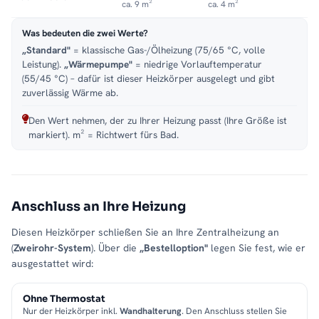
ca. 9 m²
ca. 4 m²
Was bedeuten die zwei Werte?
„Standard"
= klassische Gas-/Ölheizung (75/65 °C, volle
Leistung).
„Wärmepumpe"
= niedrige Vorlauftemperatur
(55/45 °C) – dafür ist dieser Heizkörper ausgelegt und gibt
zuverlässig Wärme ab.
Den Wert nehmen, der zu Ihrer Heizung passt (Ihre Größe ist
markiert). m² = Richtwert fürs Bad.
Anschluss an Ihre Heizung
Diesen Heizkörper schließen Sie an Ihre Zentralheizung an
(
Zweirohr-System
). Über die
„Bestelloption"
legen Sie fest, wie er
ausgestattet wird:
Ohne Thermostat
Nur der Heizkörper inkl.
Wandhalterung
. Den Anschluss stellen Sie