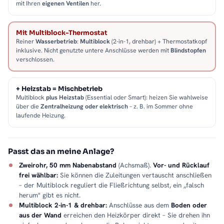
mit Ihren
eigenen Ventilen
her.
Mit Multiblock-Thermostat
Reiner
Wasserbetrieb
:
Multiblock
(2-in-1, drehbar) + Thermostatkopf
inklusive. Nicht genutzte untere Anschlüsse werden mit
Blindstopfen
verschlossen.
+ Heizstab = Mischbetrieb
Multiblock
plus Heizstab
(Essential oder Smart): heizen Sie wahlweise
über die
Zentralheizung oder elektrisch
– z. B. im Sommer ohne
laufende Heizung.
Passt das an meine Anlage?
Zweirohr, 50 mm Nabenabstand
(Achsmaß).
Vor- und Rücklauf
frei wählbar:
Sie können die Zuleitungen vertauscht anschließen
– der Multiblock reguliert die Fließrichtung selbst, ein „falsch
herum" gibt es nicht.
Multiblock 2-in-1 & drehbar:
Anschlüsse aus dem
Boden oder
aus der Wand
erreichen den Heizkörper direkt – Sie drehen ihn