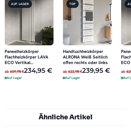
AUF LAGER
TOP
A
Paneelheizkörper
Handtuchheizkörper
Pane
Flachheizkörper LAVA
ALRONA Weiß Seitlich
Flac
ECO Vertikal
offen rechts oder links
ECO 
Doppellagig Weiß
Dopp
234,95 €
239,95 €
ab
609,95 €
ab
622,95 €
ab
62
Auf Lager
Auf Lager
Auf 
Ähnliche Artikel