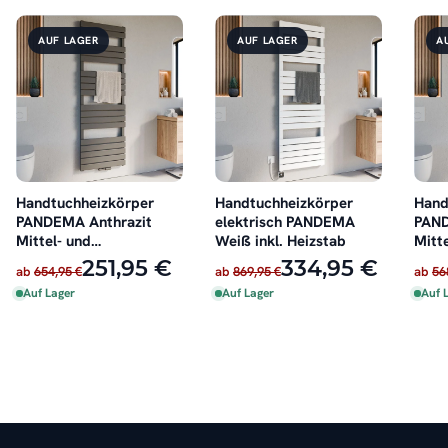
AUF LAGER
AUF LAGER
A
Handtuchheizkörper
Handtuchheizkörper
Hand
PANDEMA Anthrazit
elektrisch PANDEMA
PAN
Mittel- und
Weiß inkl. Heizstab
Mitt
Seitenanschluss
Seit
251,95 €
334,95 €
ab
654,95 €
ab
869,95 €
ab
56
Auf Lager
Auf Lager
Auf 