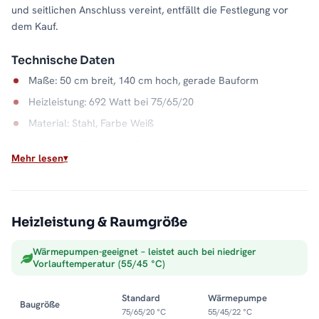
und seitlichen Anschluss vereint, entfällt die Festlegung vor
dem Kauf.
Technische Daten
Maße: 50 cm breit, 140 cm hoch, gerade Bauform
Heizleistung: 692 Watt bei 75/65/20
Material: Stahl, Farbe Weiß
Anschluss: Mittel- und Seitenanschluss
Mehr lesen
Wasserkapazität: 6,6 Liter
Max. Betriebsdruck: 5 bar
Zuverlässige Wärme aus dem Heizsystem
Heizleistung & Raumgröße
Als Warmwasser-Handtuchheizkörper nutzt der PANDEMA die
Wärmepumpen-geeignet – leistet auch bei niedriger
vorhandene Heizungsanlage und liefert konstante Wärme ohne
Vorlauftemperatur (55/45 °C)
zusätzliche Energiekosten im Bad. Handtücher hängen dabei
immer vorgewärmt bereit. Alle Größen und Ausführungen
Standard
Wärmepumpe
Baugröße
finden Sie in der Kategorie
Handtuchheizkörper
.
75/65/20 °C
55/45/22 °C