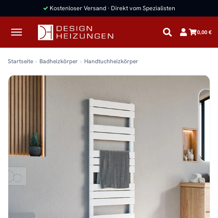
✓
Kostenloser Versand · Direkt vom Spezialisten
0,00 €
Startseite
Badheizkörper
Handtuchheizkörper