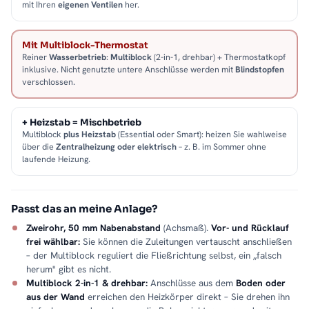
mit Ihren
eigenen Ventilen
her.
Mit Multiblock-Thermostat
Reiner
Wasserbetrieb
:
Multiblock
(2-in-1, drehbar) + Thermostatkopf
inklusive. Nicht genutzte untere Anschlüsse werden mit
Blindstopfen
verschlossen.
+ Heizstab = Mischbetrieb
Multiblock
plus Heizstab
(Essential oder Smart): heizen Sie wahlweise
über die
Zentralheizung oder elektrisch
– z. B. im Sommer ohne
laufende Heizung.
Passt das an meine Anlage?
Zweirohr, 50 mm Nabenabstand
(Achsmaß).
Vor- und Rücklauf
frei wählbar:
Sie können die Zuleitungen vertauscht anschließen
– der Multiblock reguliert die Fließrichtung selbst, ein „falsch
herum" gibt es nicht.
Multiblock 2-in-1 & drehbar:
Anschlüsse aus dem
Boden oder
aus der Wand
erreichen den Heizkörper direkt – Sie drehen ihn