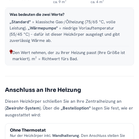
ca. 9 m²
ca. 4 m²
Was bedeuten die zwei Werte?
„Standard"
= klassische Gas-/Ölheizung (75/65 °C, volle
Leistung).
„Wärmepumpe"
= niedrige Vorlauftemperatur
(55/45 °C) – dafür ist dieser Heizkörper ausgelegt und gibt
zuverlässig Wärme ab.
Den Wert nehmen, der zu Ihrer Heizung passt (Ihre Größe ist
markiert). m² = Richtwert fürs Bad.
Anschluss an Ihre Heizung
Diesen Heizkörper schließen Sie an Ihre Zentralheizung an
(
Zweirohr-System
). Über die
„Bestelloption"
legen Sie fest, wie er
ausgestattet wird:
Ohne Thermostat
Nur der Heizkörper inkl.
Wandhalterung
. Den Anschluss stellen Sie