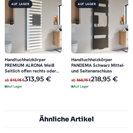
AUF LAGER
AUF LAGER
Handtuchheizkörper
Handtuchheizkörper
PREMIUM ALRONA Weiß
PANDEMA Schwarz Mittel-
Seitlich offen rechts oder
und Seitenanschluss
links
313,95 €
218,95 €
ab
815,95 €
ab
568,95 €
Auf Lager
Auf Lager
Ähnliche Artikel