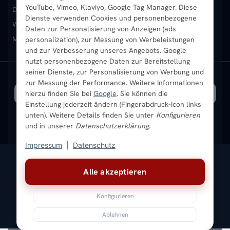
YouTube, Vimeo, Klaviyo, Google Tag Manager. Diese
Design-Heizkörper
Paneelheizkörper
Vertikal-Heizkörper
Dienste verwenden Cookies und personenbezogene
Heizkörper-Zubehör
Montageservice vor Ort
Karriere
Newsletter
Wandheizkörper
Wohnraum-Heizkörper
Badheizkörper Schwarz
Daten zur Personalisierung von Anzeigen (ads
Mischbetrieb-Heizkörper
Heizkörper-Zubehör
Aktuelle Angebote
personalization), zur Messung von Werbeleistungen
Sendung verfolgen
Ratgeber
Aktuelle Angebote
und zur Verbesserung unseres Angebots. Google
nutzt personenbezogene Daten zur Bereitstellung
seiner Dienste, zur Personalisierung von Werbung und
Bestpreisgarantie
SICHERE ZAHLUNG
VERSAND MIT
zur Messung der Performance. Weitere Informationen
hierzu finden Sie bei
Google
. Sie können die
Einstellung jederzeit ändern (Fingerabdruck-Icon links
unten). Weitere Details finden Sie unter
Konfigurieren
und in unserer
Datenschutzerklärung
.
Impressum
|
Datenschutz
Vertrag widerrufen
Alle akzeptieren
© 2026 Ada Commerce GmbH
* Alle Preise inkl. gesetzlicher USt. |
Kostenloser Versand
Konfigurieren
Impressum
Datenschutz
AGB
Widerrufsbelehrung
Versandkosten
Batteriegesetz
Sitemap
Ablehnen