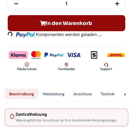
In den Warenkorb
Loading...
Komponenten werden geladen ...
Käuferschutz
Fachhandel
Support
Beschreibung
Heizleistung
Anschluss
Technik
Lief
Zentralheizung
Wassergeführter Anschluss an Ihre bestehende Heizungsanlage.