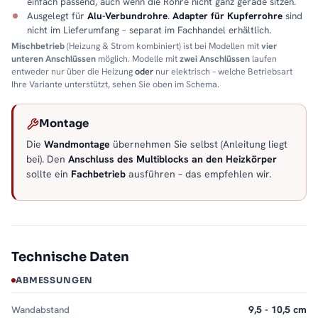
einfach passend, auch wenn die Rohre nicht ganz gerade sitzen.
Ausgelegt für
Alu-Verbundrohre
.
Adapter für Kupferrohre
sind
nicht im Lieferumfang – separat im Fachhandel erhältlich.
Mischbetrieb
(Heizung & Strom kombiniert) ist bei Modellen mit
vier
unteren Anschlüssen
möglich. Modelle mit
zwei Anschlüssen
laufen
entweder nur über die Heizung
oder
nur elektrisch – welche Betriebsart
Ihre Variante unterstützt, sehen Sie oben im Schema.
Montage
Die
Wandmontage
übernehmen Sie selbst (Anleitung liegt
bei). Den
Anschluss des Multiblocks an den Heizkörper
sollte ein
Fachbetrieb
ausführen – das empfehlen wir.
Technische Daten
ABMESSUNGEN
Wandabstand
9,5 - 10,5 cm