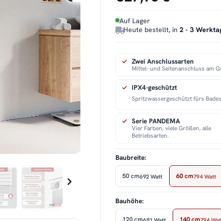
Auf Lager
Heute bestellt, in
2 - 3 Werkta
Zwei Anschlussarten
Mittel- und Seitenanschluss am G
IPX4-geschützt
Spritzwassergeschützt fürs Bade
Serie PANDEMA
Vier Farben, viele Größen, alle
Betriebsarten.
Baubreite:
50 cm
60 cm
692 Watt
794 Watt
Bauhöhe:
120 cm
140 cm
681 Watt
794 Wat