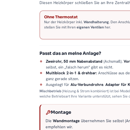
Diesen Heizkörper schließen Sie an Ihre Zentralh
Ohne Thermostat
Nur der Heizkörper inkl.
Wandhalterung
. Den Anschl
stellen Sie mit Ihren
eigenen Ventilen
her.
Passt das an meine Anlage?
Zweirohr, 50 mm Nabenabstand
(Achsmaß).
Vor
selbst, ein „falsch herum" gibt es nicht.
Multiblock 2-in-1 & drehbar:
Anschlüsse aus d
ganz gerade sitzen.
Ausgelegt für
Alu-Verbundrohre
.
Adapter für 
Mischbetrieb
(Heizung & Strom kombiniert) ist bei Mode
welche Betriebsart Ihre Variante unterstützt, sehen Sie
Montage
Die
Wandmontage
übernehmen Sie selbst (Anl
empfehlen wir.