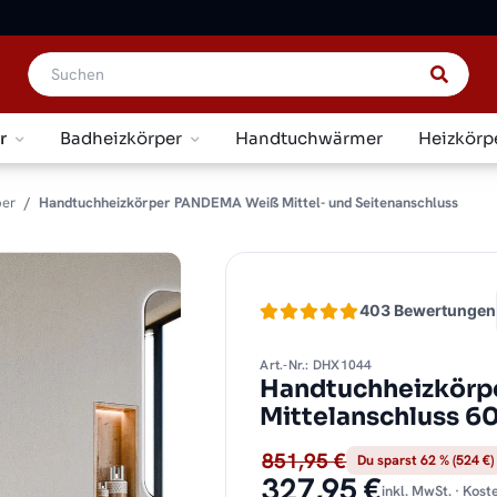
r
Badheizkörper
Handtuchwärmer
Heizkörp
per
Handtuchheizkörper PANDEMA Weiß Mittel- und Seitenanschluss
403 Bewertungen
Art.-Nr.: DHX1044
Handtuchheizkörp
Mittelanschluss 6
851,95 €
Du sparst 62 % (524 €)
327,95 €
inkl. MwSt. · Kos