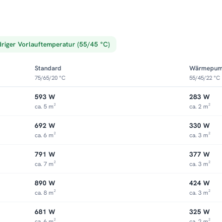
driger Vorlauftemperatur (55/45 °C)
Standard
Wärmepu
75/65/20 °C
55/45/22 °C
593 W
283 W
ca. 5 m²
ca. 2 m²
692 W
330 W
ca. 6 m²
ca. 3 m²
791 W
377 W
ca. 7 m²
ca. 3 m²
890 W
424 W
ca. 8 m²
ca. 3 m²
681 W
325 W
ca. 6 m²
ca. 2 m²