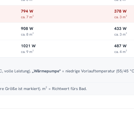
794 W
378 W
ca. 7 m²
ca. 3 m²
908 W
433 W
ca. 8 m²
ca. 3 m²
1021 W
487 W
ca. 9 m²
ca. 4 m²
, volle Leistung).
„Wärmepumpe"
= niedrige Vorlauftemperatur (55/45 °C)
re Größe ist markiert). m² = Richtwert fürs Bad.