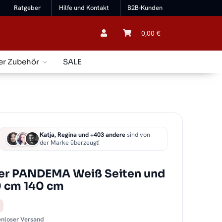
Ratgeber
Hilfe und Kontakt
B2B-Kunden
0,00 €
er Zubehör
SALE
Katja, Regina und +403 andere
sind von
der Marke überzeugt!
er PANDEMA Weiß Seiten und
0 cm 140 cm
tenloser Versand