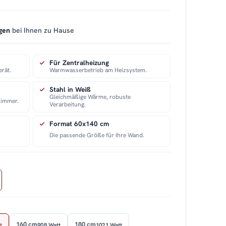
gen
bei Ihnen zu Hause
Für Zentralheizung
erät.
Warmwasserbetrieb am Heizsystem.
Stahl in Weiß
Gleichmäßige Wärme, robuste
zimmer.
Verarbeitung.
Format 60x140 cm
Die passende Größe für Ihre Wand.
160 cm
180 cm
t
908 Watt
1021 Watt