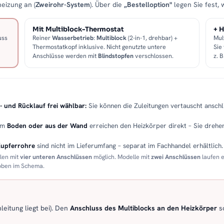
eizung an (
Zweirohr-System
). Über die
„Bestelloption"
legen Sie fest, 
Mit Multiblock-Thermostat
+ H
uss
Reiner
Wasserbetrieb
:
Multiblock
(2-in-1, drehbar) +
Mul
Thermostatkopf inklusive. Nicht genutzte untere
Sie
Anschlüsse werden mit
Blindstopfen
verschlossen.
z. 
- und Rücklauf frei wählbar:
Sie können die Zuleitungen vertauscht anschli
em
Boden oder aus der Wand
erreichen den Heizkörper direkt – Sie drehen
Kupferrohre
sind nicht im Lieferumfang – separat im Fachhandel erhältlich.
llen mit
vier unteren Anschlüssen
möglich. Modelle mit
zwei Anschlüssen
laufen 
 oben im Schema.
eitung liegt bei). Den
Anschluss des Multiblocks an den Heizkörper
so