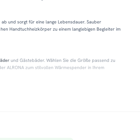
g
ab und sorgt für eine lange Lebensdauer. Sauber
hen Handtuchheizkörper zu einem langlebigen Begleiter im
Bäder
und Gästebäder. Wählen Sie die Größe passend zu
der ALRONA zum stilvollen Wärmespender in Ihrem
für trockene, vorgewärmte Handtücher und ein
ach dem Duschen steigert das spürbar den Komfort – und
d vor.
e
des Zubehör:
ALRONA Handtuchheizkörper auch als