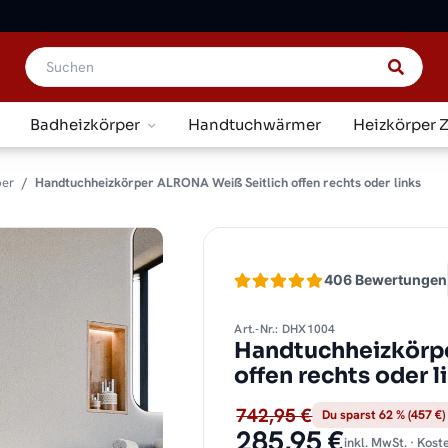
Badheizkörper
Handtuchwärmer
Heizkörper 
per
Handtuchheizkörper ALRONA Weiß Seitlich offen rechts oder links
406 Bewertungen
Art.-Nr.: DHX1004
Handtuchheizkörp
offen rechts oder 
742,95 €
Du sparst 62 % (457 €)
285,95 €
inkl. MwSt. · Kos