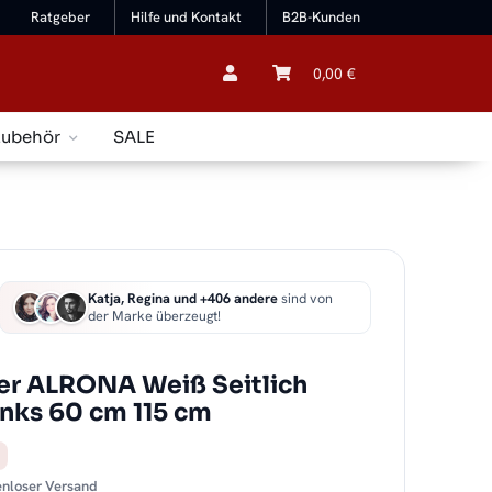
Ratgeber
Hilfe und Kontakt
B2B-Kunden
0,00 €
Zubehör
SALE
Katja, Regina und +406 andere
sind von
der Marke überzeugt!
er ALRONA Weiß Seitlich
links 60 cm 115 cm
tenloser Versand