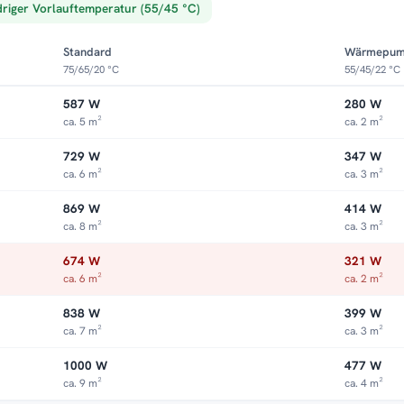
driger Vorlauftemperatur (55/45 °C)
service
,
Montageservice
.
Standard
Wärmepu
75/65/20 °C
55/45/22 °C
587 W
280 W
ca. 5 m²
ca. 2 m²
729 W
347 W
ca. 6 m²
ca. 3 m²
869 W
414 W
ca. 8 m²
ca. 3 m²
674 W
321 W
ca. 6 m²
ca. 2 m²
838 W
399 W
ca. 7 m²
ca. 3 m²
1000 W
477 W
ca. 9 m²
ca. 4 m²