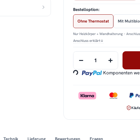
Bestelloption:
Ohne Thermostat
Mit Multibl
Nur Heizkörper + Wandhalterung – Anschluss
Anschluss erklärt
↓
Loading...
Komponenten werd
Käufe
Technik
Lieferung
Bewertungen
Fragen