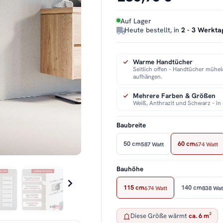
Auf Lager
Heute bestellt, in
2 - 3 Werkta
Warme Handtücher
Seitlich offen – Handtücher mühe
aufhängen.
Mehrere Farben & Größen
Weiß, Anthrazit und Schwarz – i
Baubreite
50 cm
60 cm
587 Watt
674 Watt
Bauhöhe
115 cm
140 cm
674 Watt
838 Wat
Diese Größe wärmt
ca. 6 m²