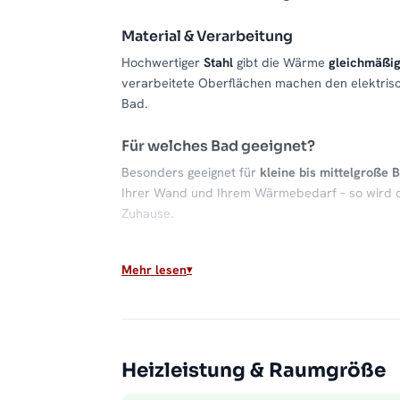
Material & Verarbeitung
Hochwertiger
Stahl
gibt die Wärme
gleichmäßi
verarbeitete Oberflächen machen den elektrisc
Bad.
Für welches Bad geeignet?
Besonders geeignet für
kleine bis mittelgroße 
Ihrer Wand und Ihrem Wärmebedarf – so wird 
Zuhause.
Warme Handtücher, behagliches Bad
Mehr lesen
Ein
Handtuchheizkörper
wie der ALRONA sorgt 
angenehmes Raumklima. Gerade morgens und n
beugt klammen Tüchern und Feuchtigkeit im Ba
Passende Varianten, Zubehör & Servic
Heizleistung & Raumgröße
Passende Modelle:
passendem Zubehör.
.
Passen