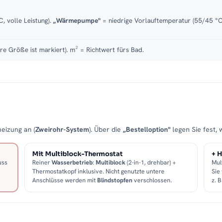
, volle Leistung).
„Wärmepumpe"
= niedrige Vorlauftemperatur (55/45 °C)
re Größe ist markiert). m² = Richtwert fürs Bad.
eizung an (
Zweirohr-System
). Über die
„Bestelloption"
legen Sie fest, 
Mit Multiblock-Thermostat
+ H
uss
Reiner
Wasserbetrieb
:
Multiblock
(2-in-1, drehbar) +
Mul
Thermostatkopf inklusive. Nicht genutzte untere
Sie
Anschlüsse werden mit
Blindstopfen
verschlossen.
z. 