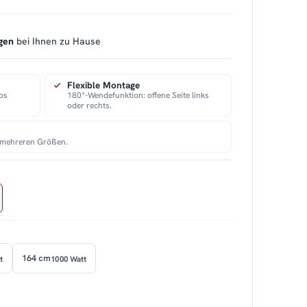
gen
bei Ihnen zu Hause
Flexible Montage
los
180°-Wendefunktion: offene Seite links
oder rechts.
n mehreren Größen.
164 cm
t
1000 Watt