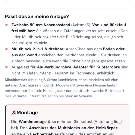
Passt das an meine Anlage?
Zweirohr, 50 mm Nabenabstand
(Achsmaß).
Vor- und Rücklauf
frei wählbar:
Sie können die Zuleitungen vertauscht anschließen
– der Multiblock reguliert die Fließrichtung selbst, ein „falsch
herum" gibt es nicht.
Multiblock 2-in-1 & drehbar:
Anschlüsse aus dem
Boden oder
aus der Wand
erreichen den Heizkörper direkt – Sie drehen ihn
einfach passend, auch wenn die Rohre nicht ganz gerade sitzen.
Ausgelegt für
Alu-Verbundrohre
.
Adapter für Kupferrohre
sind
nicht im Lieferumfang – separat im Fachhandel erhältlich.
Mischbetrieb
(Heizung & Strom kombiniert) ist bei Modellen mit
vier
unteren Anschlüssen
möglich. Modelle mit
zwei Anschlüssen
laufen
entweder nur über die Heizung
oder
nur elektrisch – welche Betriebsart
Ihre Variante unterstützt, sehen Sie oben im Schema.
Montage
Die
Wandmontage
übernehmen Sie selbst (Anleitung liegt
bei). Den
Anschluss des Multiblocks an den Heizkörper
sollte ein
Fachbetrieb
ausführen – das empfehlen wir.