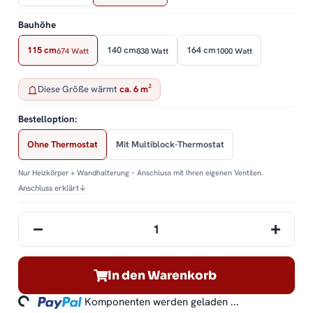
Bauhöhe
115 cm
140 cm
164 cm
674 Watt
838 Watt
1000 Watt
Diese Größe wärmt
ca. 6 m²
Bestelloption:
Ohne Thermostat
Mit Multiblock-Thermostat
Nur Heizkörper + Wandhalterung – Anschluss mit Ihren eigenen Ventilen.
Anschluss erklärt
↓
In den Warenkorb
ding...
Komponenten werden geladen ...