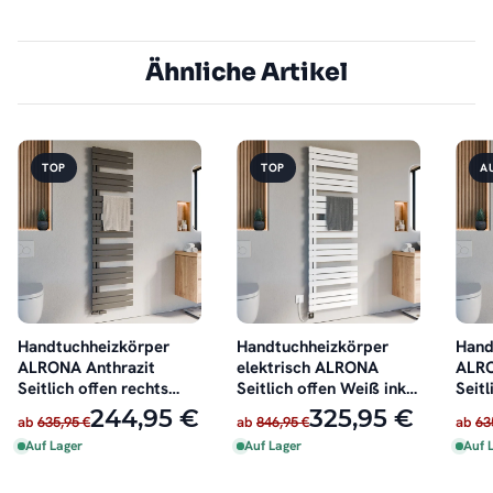
Ähnliche Artikel
TOP
TOP
A
Handtuchheizkörper
Handtuchheizkörper
Hand
ALRONA Anthrazit
elektrisch ALRONA
ALRO
Seitlich offen rechts
Seitlich offen Weiß inkl.
Seitl
oder links
Heizstab
oder 
244,95 €
325,95 €
ab
635,95 €
ab
846,95 €
ab
63
Auf Lager
Auf Lager
Auf 