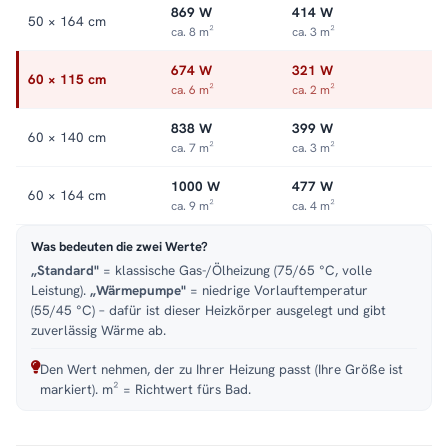
869 W
414 W
50 × 164 cm
ca. 8 m²
ca. 3 m²
674 W
321 W
60 × 115 cm
ca. 6 m²
ca. 2 m²
838 W
399 W
60 × 140 cm
ca. 7 m²
ca. 3 m²
1000 W
477 W
60 × 164 cm
ca. 9 m²
ca. 4 m²
Was bedeuten die zwei Werte?
„Standard"
= klassische Gas-/Ölheizung (75/65 °C, volle
Leistung).
„Wärmepumpe"
= niedrige Vorlauftemperatur
(55/45 °C) – dafür ist dieser Heizkörper ausgelegt und gibt
zuverlässig Wärme ab.
Den Wert nehmen, der zu Ihrer Heizung passt (Ihre Größe ist
markiert). m² = Richtwert fürs Bad.