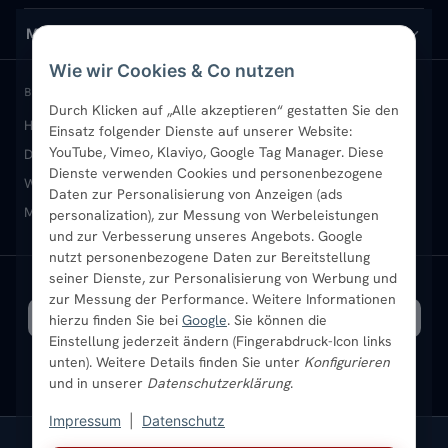
Design-Heizkörper
Versand & Lieferung
Wir über uns
MEIN KONTO
Wie wir Cookies & Co nutzen
Paneelheizkörper
Rückgabe & Widerruf
Standort & Abholung Jüchen
Anmelden / Mein Konto
BELIEBTE KATEGORIEN
Durch Klicken auf „Alle akzeptieren“ gestatten Sie den
Heizkörper kaufen
Badheizkörper
Handtuchheizkörper
Einsatz folgender Dienste auf unserer Website:
Vertikal-Heizkörper
Garantie & Gewährleistung
B2B-Kunden
Merkliste
YouTube, Vimeo, Klaviyo, Google Tag Manager. Diese
Design-Heizkörper
Paneelheizkörper
Vertikal-Heizkörper
Dienste verwenden Cookies und personenbezogene
Heizkörper-Zubehör
Montageservice vor Ort
Karriere
Newsletter
Wandheizkörper
Wohnraum-Heizkörper
Badheizkörper Schwarz
Daten zur Personalisierung von Anzeigen (ads
Mischbetrieb-Heizkörper
Heizkörper-Zubehör
Aktuelle Angebote
personalization), zur Messung von Werbeleistungen
Sendung verfolgen
Ratgeber
Aktuelle Angebote
und zur Verbesserung unseres Angebots. Google
nutzt personenbezogene Daten zur Bereitstellung
seiner Dienste, zur Personalisierung von Werbung und
Bestpreisgarantie
SICHERE ZAHLUNG
VERSAND MIT
zur Messung der Performance. Weitere Informationen
hierzu finden Sie bei
Google
. Sie können die
Einstellung jederzeit ändern (Fingerabdruck-Icon links
unten). Weitere Details finden Sie unter
Konfigurieren
und in unserer
Datenschutzerklärung
.
Impressum
|
Datenschutz