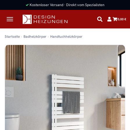
✓
Kostenloser Versand · Direkt vom Spezialisten
0,00 €
Startseite
Badheizkörper
Handtuchheizkörper