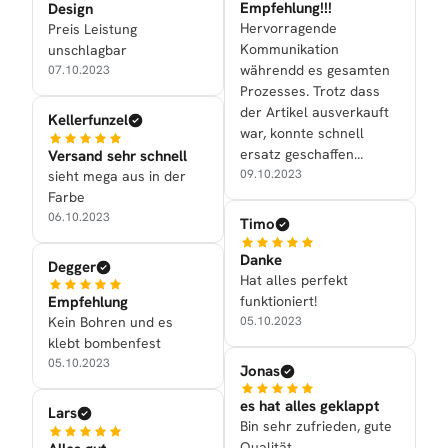
Empfehlung!!!
Design
Hervorragende
Preis Leistung
Kommunikation
unschlagbar
währendd es gesamten
07.10.2023
Prozesses. Trotz dass
der Artikel ausverkauft
Kellerfunzel
war, konnte schnell
ersatz geschaffen
Versand sehr schnell
werden!
09.10.2023
sieht mega aus in der
Farbe
06.10.2023
Timo
Danke
Degger
Hat alles perfekt
funktioniert!
Empfehlung
05.10.2023
Kein Bohren und es
klebt bombenfest
05.10.2023
Jonas
es hat alles geklappt
Lars
Bin sehr zufrieden, gute
Qualität.