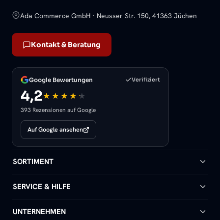
Ada Commerce GmbH · Neusser Str. 150, 41363 Jüchen
Kontakt & Beratung
Google Bewertungen
Verifiziert
4,2
393 Rezensionen auf Google
Auf Google ansehen
SORTIMENT
Badheizkörper
SERVICE & HILFE
Handtuchheizkörper
Hilfe & Kontakt
UNTERNEHMEN