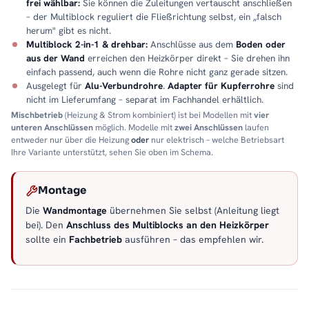
frei wählbar:
Sie können die Zuleitungen vertauscht anschließen
– der Multiblock reguliert die Fließrichtung selbst, ein „falsch
herum" gibt es nicht.
Multiblock 2-in-1 & drehbar:
Anschlüsse aus dem
Boden oder
aus der Wand
erreichen den Heizkörper direkt – Sie drehen ihn
einfach passend, auch wenn die Rohre nicht ganz gerade sitzen.
Ausgelegt für
Alu-Verbundrohre
.
Adapter für Kupferrohre
sind
nicht im Lieferumfang – separat im Fachhandel erhältlich.
Mischbetrieb
(Heizung & Strom kombiniert) ist bei Modellen mit
vier
unteren Anschlüssen
möglich. Modelle mit
zwei Anschlüssen
laufen
entweder nur über die Heizung
oder
nur elektrisch – welche Betriebsart
Ihre Variante unterstützt, sehen Sie oben im Schema.
Montage
Die
Wandmontage
übernehmen Sie selbst (Anleitung liegt
bei). Den
Anschluss des Multiblocks an den Heizkörper
sollte ein
Fachbetrieb
ausführen – das empfehlen wir.