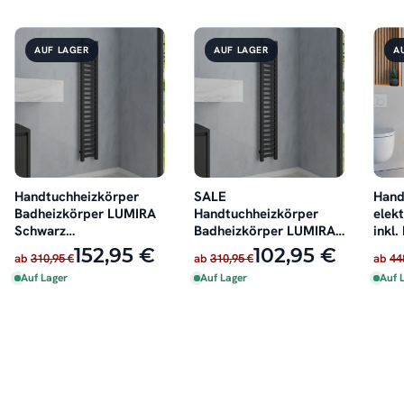
AUF LAGER
AUF LAGER
A
Handtuchheizkörper
SALE
Hand
Badheizkörper LUMIRA
Handtuchheizkörper
elek
Schwarz
Badheizkörper LUMIRA
inkl.
Seitenanschluss
Schwarz
152,95 €
102,95 €
ab
310,95 €
ab
310,95 €
ab
44
Seitenanschluss 20 cm
Auf Lager
Auf Lager
Auf 
160 cm