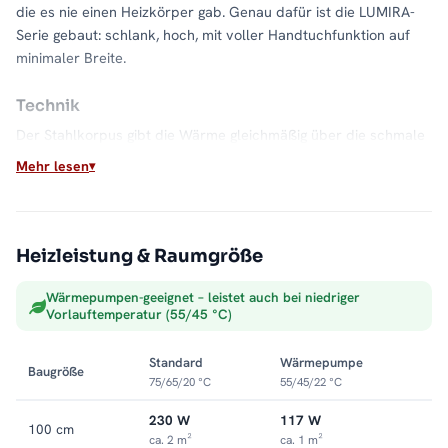
die es nie einen Heizkörper gab. Genau dafür ist die LUMIRA-
Serie gebaut: schlank, hoch, mit voller Handtuchfunktion auf
minimaler Breite.
Technik
Der Stahlkorpus gibt die Wärme gleichmäßig über die schmale
Front ab, ausgelegt bis 5 bar Betriebsdruck. Neben der
Mehr lesen
Standardausführung gibt es Varianten steckerfertig, mit
SMART-Heizstab, fertig befüllt oder mit Glykol.
Farbe und Wirkung
Heizleistung & Raumgröße
Weiß hält die schmale Silhouette unauffällig und lässt das Bad
Wärmepumpen-geeignet – leistet auch bei niedriger
hell wirken.
Vorlauftemperatur (55/45 °C)
Montage
Standard
Wärmepumpe
Baugröße
Wandmontage auf kleinster Fläche. Weitere Modelle finden Sie
75/65/20 °C
55/45/22 °C
in der Kategorie
kleine Badheizkörper
.
230 W
117 W
100 cm
ca. 2 m²
ca. 1 m²