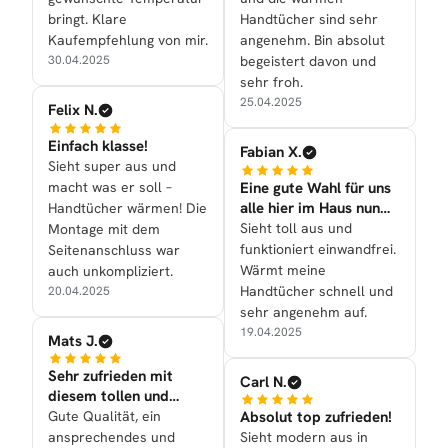
bringt. Klare
Handtücher sind sehr
Kaufempfehlung von mir.
angenehm. Bin absolut
30.04.2025
begeistert davon und
sehr froh.
25.04.2025
Felix N.
Einfach klasse!
Fabian X.
Sieht super aus und
macht was er soll –
Eine gute Wahl für uns
alle hier im Haus nun
Handtücher wärmen! Die
mal getroffen
Sieht toll aus und
Montage mit dem
funktioniert einwandfrei.
Seitenanschluss war
Wärmt meine
auch unkompliziert.
Handtücher schnell und
20.04.2025
sehr angenehm auf.
19.04.2025
Mats J.
Sehr zufrieden mit
Carl N.
diesem tollen und
schönen Kauf
Gute Qualität, ein
Absolut top zufrieden!
ansprechendes und
Sieht modern aus in