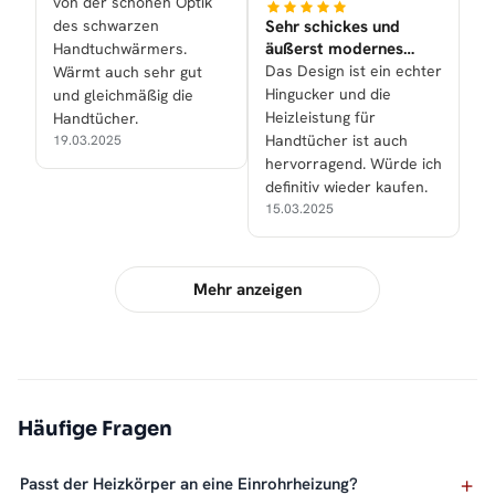
nun!
von der schönen Optik
des schwarzen
Sehr schickes und
äußerst modernes
Handtuchwärmers.
Designstück ist es
Das Design ist ein echter
Wärmt auch sehr gut
geworden!
Hingucker und die
und gleichmäßig die
Heizleistung für
Handtücher.
Handtücher ist auch
19.03.2025
hervorragend. Würde ich
definitiv wieder kaufen.
15.03.2025
Mehr anzeigen
Häufige Fragen
Passt der Heizkörper an eine Einrohrheizung?