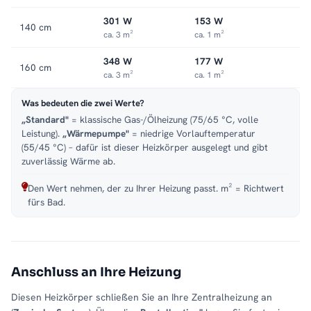
301 W
153 W
140 cm
ca. 3 m²
ca. 1 m²
348 W
177 W
160 cm
ca. 3 m²
ca. 1 m²
Was bedeuten die zwei Werte?
„Standard"
= klassische Gas-/Ölheizung (75/65 °C, volle
Leistung).
„Wärmepumpe"
= niedrige Vorlauftemperatur
(55/45 °C) – dafür ist dieser Heizkörper ausgelegt und gibt
zuverlässig Wärme ab.
Den Wert nehmen, der zu Ihrer Heizung passt. m² = Richtwert
fürs Bad.
Anschluss an Ihre Heizung
Diesen Heizkörper schließen Sie an Ihre Zentralheizung an