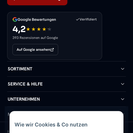
Google Bewertungen
Verifiziert
4,2
393 Rezensionen auf Google
Auf Google ansehen
SORTIMENT
Badheizkörper
SERVICE & HILFE
Handtuchheizkörper
Hilfe & Kontakt
UNTERNEHMEN
Design-Heizkörper
Versand & Lieferung
Wir über uns
MEIN KONTO
Wie wir Cookies & Co nutzen
Paneelheizkörper
Rückgabe & Widerruf
Standort & Abholung Jüchen
Anmelden / Mein Konto
BELIEBTE KATEGORIEN