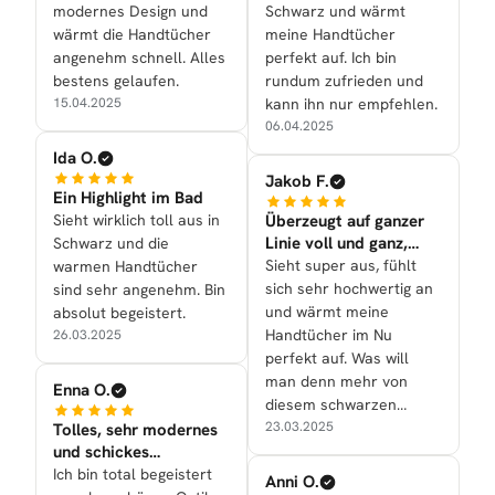
modernes Design und
Schwarz und wärmt
wärmt die Handtücher
meine Handtücher
angenehm schnell. Alles
perfekt auf. Ich bin
bestens gelaufen.
rundum zufrieden und
15.04.2025
kann ihn nur empfehlen.
06.04.2025
Ida O.
Jakob F.
Ein Highlight im Bad
Sieht wirklich toll aus in
Überzeugt auf ganzer
Linie voll und ganz,
Schwarz und die
super!
Sieht super aus, fühlt
warmen Handtücher
sich sehr hochwertig an
sind sehr angenehm. Bin
und wärmt meine
absolut begeistert.
Handtücher im Nu
26.03.2025
perfekt auf. Was will
man denn mehr von
Enna O.
diesem schwarzen
Modell?
23.03.2025
Tolles, sehr modernes
und schickes
Designstück für uns alle
Ich bin total begeistert
Anni O.