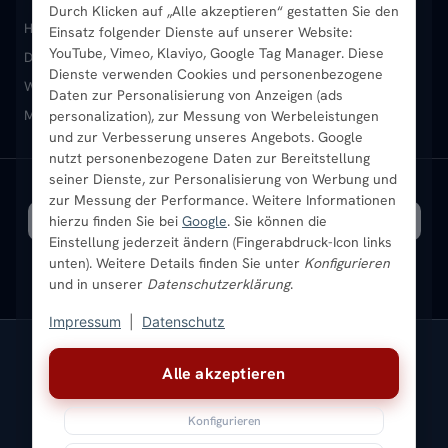
Durch Klicken auf „Alle akzeptieren“ gestatten Sie den
Heizkörper kaufen
Badheizkörper
Handtuchheizkörper
Einsatz folgender Dienste auf unserer Website:
Vertikal-Heizkörper
Garantie & Gewährleistung
B2B-Kunden
Merkliste
YouTube, Vimeo, Klaviyo, Google Tag Manager. Diese
Design-Heizkörper
Paneelheizkörper
Vertikal-Heizkörper
Dienste verwenden Cookies und personenbezogene
Heizkörper-Zubehör
Montageservice vor Ort
Karriere
Newsletter
Wandheizkörper
Wohnraum-Heizkörper
Badheizkörper Schwarz
Daten zur Personalisierung von Anzeigen (ads
Mischbetrieb-Heizkörper
Heizkörper-Zubehör
Aktuelle Angebote
personalization), zur Messung von Werbeleistungen
Sendung verfolgen
Ratgeber
Aktuelle Angebote
und zur Verbesserung unseres Angebots. Google
nutzt personenbezogene Daten zur Bereitstellung
seiner Dienste, zur Personalisierung von Werbung und
Bestpreisgarantie
SICHERE ZAHLUNG
VERSAND MIT
zur Messung der Performance. Weitere Informationen
hierzu finden Sie bei
Google
. Sie können die
Einstellung jederzeit ändern (Fingerabdruck-Icon links
unten). Weitere Details finden Sie unter
Konfigurieren
und in unserer
Datenschutzerklärung
.
Impressum
|
Datenschutz
Vertrag widerrufen
Alle akzeptieren
© 2026 Ada Commerce GmbH
* Alle Preise inkl. gesetzlicher USt. |
Kostenloser Versand
Konfigurieren
Impressum
Datenschutz
AGB
Widerrufsbelehrung
Versandkosten