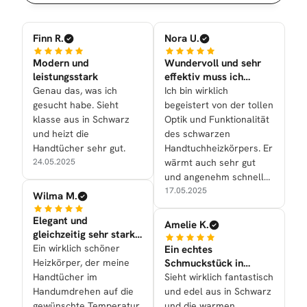
Finn R.
Nora U.
Modern und
Wundervoll und sehr
leistungsstark
effektiv muss ich
sagen!
Genau das, was ich
Ich bin wirklich
gesucht habe. Sieht
begeistert von der tollen
klasse aus in Schwarz
Optik und Funktionalität
und heizt die
des schwarzen
Handtücher sehr gut.
Handtuchheizkörpers. Er
24.05.2025
wärmt auch sehr gut
und angenehm schnell
die Handtücher.
17.05.2025
Wilma M.
Elegant und
Amelie K.
gleichzeitig sehr stark
in der tollen
Ein wirklich schöner
Ein echtes
Heizleistung
Heizkörper, der meine
Schmuckstück in
unserem neuen
Handtücher im
Sieht wirklich fantastisch
schönen Bad
Handumdrehen auf die
und edel aus in Schwarz
gewünschte Temperatur
und die warmen