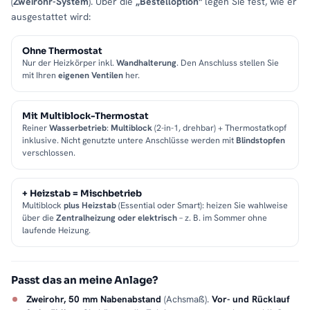
(
Zweirohr-System
). Über die
„Bestelloption"
legen Sie fest, wie er
ausgestattet wird:
Ohne Thermostat
Nur der Heizkörper inkl.
Wandhalterung
. Den Anschluss stellen Sie
mit Ihren
eigenen Ventilen
her.
Mit Multiblock-Thermostat
Reiner
Wasserbetrieb
:
Multiblock
(2-in-1, drehbar) + Thermostatkopf
inklusive. Nicht genutzte untere Anschlüsse werden mit
Blindstopfen
verschlossen.
+ Heizstab = Mischbetrieb
Multiblock
plus Heizstab
(Essential oder Smart): heizen Sie wahlweise
über die
Zentralheizung oder elektrisch
– z. B. im Sommer ohne
laufende Heizung.
Passt das an meine Anlage?
Zweirohr, 50 mm Nabenabstand
(Achsmaß).
Vor- und Rücklauf