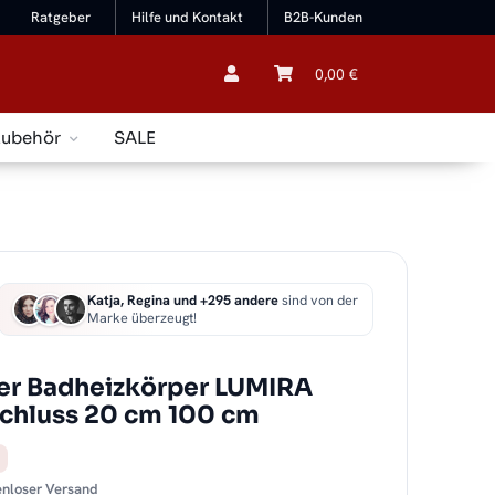
Ratgeber
Hilfe und Kontakt
B2B-Kunden
0,00 €
Zubehör
SALE
Katja, Regina und +295 andere
sind von der
Marke überzeugt!
er Badheizkörper LUMIRA
chluss 20 cm 100 cm
tenloser Versand