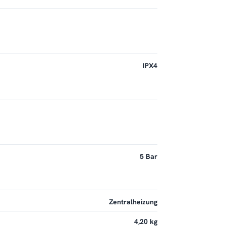
IPX4
5 Bar
Zentralheizung
4,20 kg