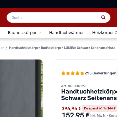
Badheizkörper
Handtuchwärmer
Heizkörper 
per
Handtuchheizkörper Badheizkörper LUMIRA Schwarz Seitenanschluss
295 Bewertungen
Art.-Nr.: DHX190
Handtuchheizkörp
Schwarz Seitenans
396,95 €
Du sparst 61 % (244 €)
152,95 €
inkl. MwSt. · Kos