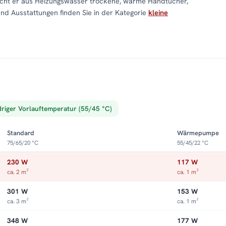
acht er aus Heizungswasser trockene, warme Handtücher,
und Ausstattungen finden Sie in der Kategorie
kleine
driger Vorlauftemperatur (55/45 °C)
Standard
Wärmepumpe
75/65/20 °C
55/45/22 °C
230 W
117 W
ca. 2 m²
ca. 1 m²
301 W
153 W
ca. 3 m²
ca. 1 m²
348 W
177 W