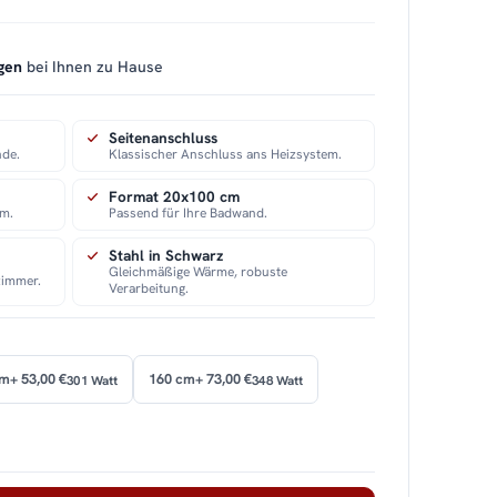
gen
bei Ihnen zu Hause
Seitenanschluss
nde.
Klassischer Anschluss ans Heizsystem.
Format 20x100 cm
em.
Passend für Ihre Badwand.
Stahl in Schwarz
Gleichmäßige Wärme, robuste
zimmer.
Verarbeitung.
cm
+ 53,00 €
160 cm
+ 73,00 €
301 Watt
348 Watt