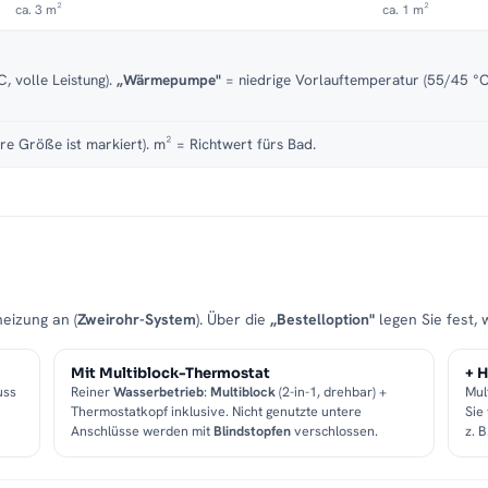
ca. 3 m²
ca. 1 m²
, volle Leistung).
„Wärmepumpe"
= niedrige Vorlauftemperatur (55/45 °C)
re Größe ist markiert). m² = Richtwert fürs Bad.
eizung an (
Zweirohr-System
). Über die
„Bestelloption"
legen Sie fest, 
Mit Multiblock-Thermostat
+ H
uss
Reiner
Wasserbetrieb
:
Multiblock
(2-in-1, drehbar) +
Mul
Thermostatkopf inklusive. Nicht genutzte untere
Sie
Anschlüsse werden mit
Blindstopfen
verschlossen.
z. 