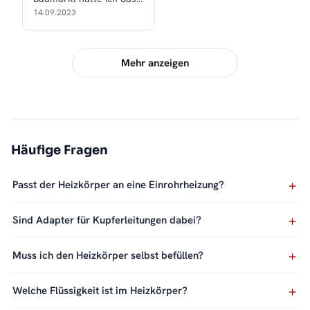
doppelte oder dreifache
14.09.2023
bezahlt!
Mehr anzeigen
Häufige Fragen
Passt der Heizkörper an eine Einrohrheizung?
Sind Adapter für Kupferleitungen dabei?
Muss ich den Heizkörper selbst befüllen?
Welche Flüssigkeit ist im Heizkörper?