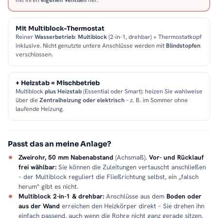
Mit Multiblock-Thermostat
Reiner
Wasserbetrieb
:
Multiblock
(2-in-1, drehbar) + Thermostatkopf
inklusive. Nicht genutzte untere Anschlüsse werden mit
Blindstopfen
verschlossen.
+ Heizstab = Mischbetrieb
Multiblock
plus Heizstab
(Essential oder Smart): heizen Sie wahlweise
über die
Zentralheizung oder elektrisch
– z. B. im Sommer ohne
laufende Heizung.
Passt das an meine Anlage?
Zweirohr, 50 mm Nabenabstand
(Achsmaß).
Vor- und Rücklauf
frei wählbar:
Sie können die Zuleitungen vertauscht anschließen
– der Multiblock reguliert die Fließrichtung selbst, ein „falsch
herum" gibt es nicht.
Multiblock 2-in-1 & drehbar:
Anschlüsse aus dem
Boden oder
aus der Wand
erreichen den Heizkörper direkt – Sie drehen ihn
einfach passend, auch wenn die Rohre nicht ganz gerade sitzen.