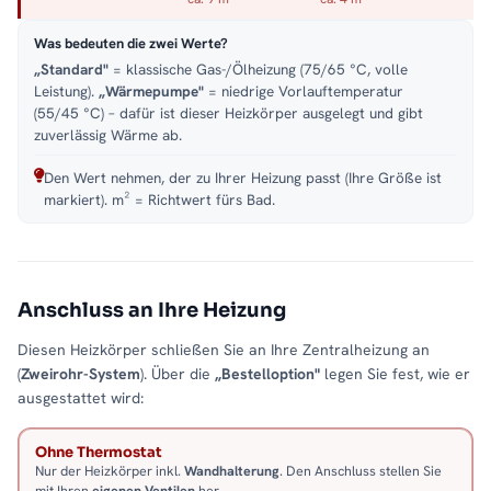
Was bedeuten die zwei Werte?
„Standard"
= klassische Gas-/Ölheizung (75/65 °C, volle
Leistung).
„Wärmepumpe"
= niedrige Vorlauftemperatur
(55/45 °C) – dafür ist dieser Heizkörper ausgelegt und gibt
zuverlässig Wärme ab.
Den Wert nehmen, der zu Ihrer Heizung passt (Ihre Größe ist
markiert). m² = Richtwert fürs Bad.
Anschluss an Ihre Heizung
Diesen Heizkörper schließen Sie an Ihre Zentralheizung an
(
Zweirohr-System
). Über die
„Bestelloption"
legen Sie fest, wie er
ausgestattet wird:
Ohne Thermostat
Nur der Heizkörper inkl.
Wandhalterung
. Den Anschluss stellen Sie
mit Ihren
eigenen Ventilen
her.