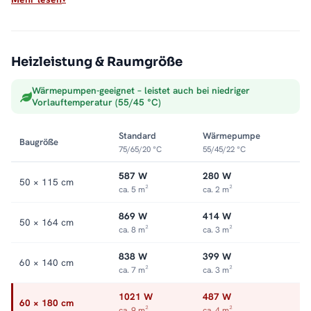
Max. Betriebsdruck: 5 bar
Anschluss: rechts oder links
Sauber ins Heizsystem integriert
Heizleistung & Raumgröße
Als Warmwasser-Badheizkörper hängt der ALRONA direkt an
Wärmepumpen-geeignet – leistet auch bei niedriger
der Zentralheizung und wandelt deren Wärme in trockene,
Vorlauftemperatur (55/45 °C)
vorgewärmte Handtücher um. Die offene Seite macht das
Auflegen leicht, die Optik bleibt aufgeräumt. Alle Größen und
Standard
Wärmepumpe
Baugröße
Ausführungen finden Sie in der Kategorie
Handtuchheizkörper
75/65/20 °C
55/45/22 °C
seitlich offen
.
587 W
280 W
50 × 115 cm
ca. 5 m²
ca. 2 m²
869 W
414 W
50 × 164 cm
ca. 8 m²
ca. 3 m²
838 W
399 W
60 × 140 cm
ca. 7 m²
ca. 3 m²
1021 W
487 W
60 × 180 cm
ca. 9 m²
ca. 4 m²