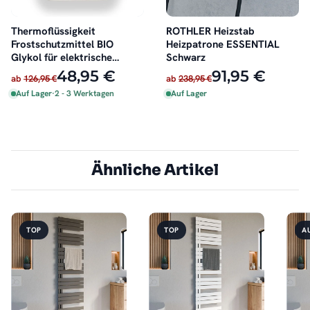
Thermoflüssigkeit
ROTHLER Heizstab
Frostschutzmittel BIO
Heizpatrone ESSENTIAL
Glykol für elektrische
Schwarz
Badheizkörper 4 Liter
48,95 €
91,95 €
ab
126,95 €
ab
238,95 €
Auf Lager
·
2 - 3 Werktagen
Auf Lager
Ähnliche Artikel
TOP
TOP
A