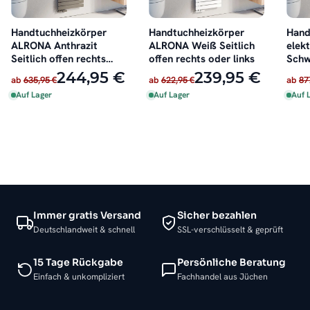
Handtuchheizkörper
Handtuchheizkörper
Hand
ALRONA Anthrazit
ALRONA Weiß Seitlich
elek
Seitlich offen rechts
offen rechts oder links
Schw
oder links
inkl.
244,95 €
239,95 €
ab
635,95 €
ab
622,95 €
ab
87
Auf Lager
Auf Lager
Auf 
Immer gratis Versand
Sicher bezahlen
Deutschlandweit & schnell
SSL-verschlüsselt & geprüft
15 Tage Rückgabe
Persönliche Beratung
Einfach & unkompliziert
Fachhandel aus Jüchen