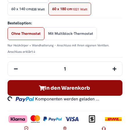
60 x 140 cm
60 x 180 cm
838 Watt
1021 Watt
Bestelloption:
Ohne Thermostat
Mit Multiblock-Thermostat
Nur Heizkörper + Wandhalterung – Anschluss mit Ihren eigenen Ventilen.
Anschluss erklärt
↓
In den Warenkorb
ding...
Komponenten werden geladen ...