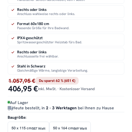
Rechts oder links
Anschluss wahlweise rechts oder links.
Format 60x180 cm
Passende Größe für Ihre Badwand.
IPX4-geschützt
Spritzwassergeschützter Heizstab fürs Bad.
Rechts oder links
Anschlussseite frei wählbar.
Stahl in Schwarz
Gleichmäßige Wärme, langlebige Verarbeitung.
1.057,95 €
Du sparst 62 % (651 €)
406,95 €
inkl. MwSt. · Kostenloser Versand
Auf Lager
Heute bestellt, in
2 - 3 Werktagen
bei Ihnen zu Hause
Baugröße:
50 x 115 cm
50 x 164 cm
587 Watt
869 Watt