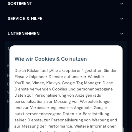
SORTIMENT
Badheizkörper
SERVICE & HILFE
Handtuchheizkörper
Hilfe & Kontakt
UNTERNEHMEN
Design-Heizkörper
Versand & Lieferung
Wir über uns
MEIN KONTO
Wie wir Cookies & Co nutzen
Paneelheizkörper
Rückgabe & Widerruf
Standort & Abholung Jüchen
Anmelden / Mein Konto
BELIEBTE KATEGORIEN
Durch Klicken auf „Alle akzeptieren“ gestatten Sie den
Heizkörper kaufen
Badheizkörper
Handtuchheizkörper
Einsatz folgender Dienste auf unserer Website:
Vertikal-Heizkörper
Garantie & Gewährleistung
B2B-Kunden
Merkliste
YouTube, Vimeo, Klaviyo, Google Tag Manager. Diese
Design-Heizkörper
Paneelheizkörper
Vertikal-Heizkörper
Dienste verwenden Cookies und personenbezogene
Heizkörper-Zubehör
Montageservice vor Ort
Karriere
Newsletter
Wandheizkörper
Wohnraum-Heizkörper
Badheizkörper Schwarz
Daten zur Personalisierung von Anzeigen (ads
Mischbetrieb-Heizkörper
Heizkörper-Zubehör
Aktuelle Angebote
personalization), zur Messung von Werbeleistungen
Sendung verfolgen
Ratgeber
Aktuelle Angebote
und zur Verbesserung unseres Angebots. Google
nutzt personenbezogene Daten zur Bereitstellung
seiner Dienste, zur Personalisierung von Werbung und
Bestpreisgarantie
SICHERE ZAHLUNG
VERSAND MIT
zur Messung der Performance. Weitere Informationen