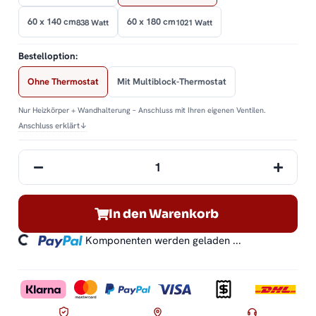
60 x 140 cm
60 x 180 cm
838 Watt
1021 Watt
Bestelloption:
Ohne Thermostat
Mit Multiblock-Thermostat
Nur Heizkörper + Wandhalterung – Anschluss mit Ihren eigenen Ventilen.
Anschluss erklärt
↓
In den Warenkorb
ding...
Komponenten werden geladen ...