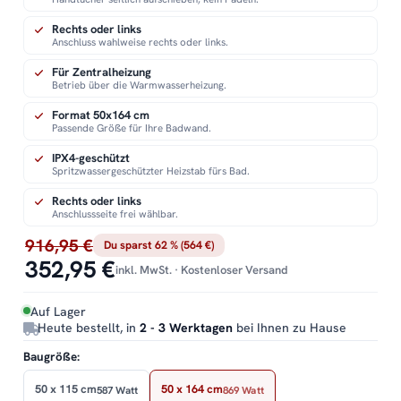
Rechts oder links
Anschluss wahlweise rechts oder links.
Für Zentralheizung
Betrieb über die Warmwasserheizung.
Format 50x164 cm
Passende Größe für Ihre Badwand.
IPX4-geschützt
Spritzwassergeschützter Heizstab fürs Bad.
Rechts oder links
Anschlussseite frei wählbar.
916,95 €
Du sparst 62 % (564 €)
352,95 €
inkl. MwSt. · Kostenloser Versand
Auf Lager
Heute bestellt, in
2 - 3 Werktagen
bei Ihnen zu Hause
Baugröße:
50 x 115 cm
50 x 164 cm
587 Watt
869 Watt