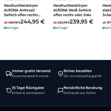
Handtuchheizkörper
Handtuchheizkörper
Hand
ALRONA Anthrazit
ALRONA Weiß Seitlich
elek
Seitlich offen rechts
offen rechts oder links
Schw
oder links
inkl.
244,95 €
239,95 €
ab
635,95 €
ab
622,95 €
ab
87
Auf Lager
Auf Lager
Auf 
Immer gratis Versand
Sicher bezahlen
Deutschlandweit & schnell
SSL-verschlüsselt & geprüft
15 Tage Rückgabe
Persönliche Beratung
Einfach & unkompliziert
Fachhandel aus Jüchen