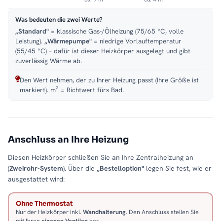
Was bedeuten die zwei Werte?
„Standard"
= klassische Gas-/Ölheizung (75/65 °C, volle
Leistung).
„Wärmepumpe"
= niedrige Vorlauftemperatur
(55/45 °C) – dafür ist dieser Heizkörper ausgelegt und gibt
zuverlässig Wärme ab.
Den Wert nehmen, der zu Ihrer Heizung passt (Ihre Größe ist
markiert). m² = Richtwert fürs Bad.
Anschluss an Ihre Heizung
Diesen Heizkörper schließen Sie an Ihre Zentralheizung an
(
Zweirohr-System
). Über die
„Bestelloption"
legen Sie fest, wie er
ausgestattet wird:
Ohne Thermostat
Nur der Heizkörper inkl.
Wandhalterung
. Den Anschluss stellen Sie
mit Ihren
eigenen Ventilen
her.