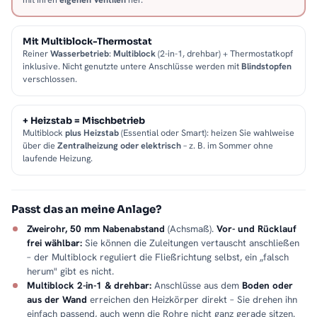
Mit Multiblock-Thermostat
Reiner
Wasserbetrieb
:
Multiblock
(2-in-1, drehbar) + Thermostatkopf
inklusive. Nicht genutzte untere Anschlüsse werden mit
Blindstopfen
verschlossen.
+ Heizstab = Mischbetrieb
Multiblock
plus Heizstab
(Essential oder Smart): heizen Sie wahlweise
über die
Zentralheizung oder elektrisch
– z. B. im Sommer ohne
laufende Heizung.
Passt das an meine Anlage?
Zweirohr, 50 mm Nabenabstand
(Achsmaß).
Vor- und Rücklauf
frei wählbar:
Sie können die Zuleitungen vertauscht anschließen
– der Multiblock reguliert die Fließrichtung selbst, ein „falsch
herum" gibt es nicht.
Multiblock 2-in-1 & drehbar:
Anschlüsse aus dem
Boden oder
aus der Wand
erreichen den Heizkörper direkt – Sie drehen ihn
einfach passend, auch wenn die Rohre nicht ganz gerade sitzen.