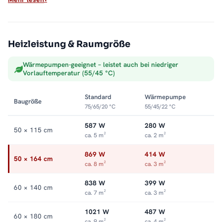
Max. Betriebsdruck: 5 bar
Anschluss: rechts oder links
Sauber ins Heizsystem integriert
Heizleistung & Raumgröße
Als Warmwasser-Badheizkörper hängt der ALRONA direkt an
Wärmepumpen-geeignet – leistet auch bei niedriger
der Zentralheizung und wandelt deren Wärme in trockene,
Vorlauftemperatur (55/45 °C)
vorgewärmte Handtücher um. Die offene Seite macht das
Auflegen leicht, die Optik bleibt aufgeräumt. Alle Größen und
Standard
Wärmepumpe
Baugröße
Ausführungen finden Sie in der Kategorie
Handtuchheizkörper
75/65/20 °C
55/45/22 °C
seitlich offen
.
587 W
280 W
50 × 115 cm
ca. 5 m²
ca. 2 m²
869 W
414 W
50 × 164 cm
ca. 8 m²
ca. 3 m²
838 W
399 W
60 × 140 cm
ca. 7 m²
ca. 3 m²
1021 W
487 W
60 × 180 cm
ca. 9 m²
ca. 4 m²