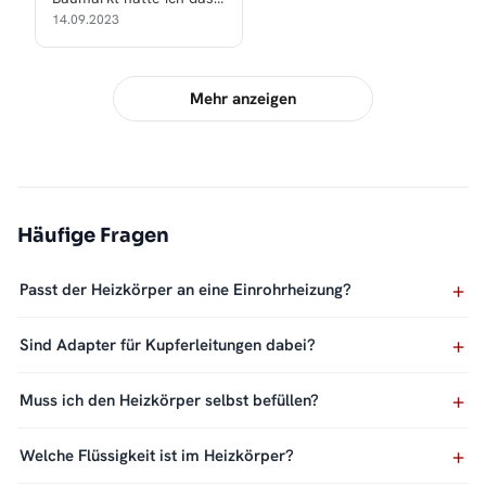
doppelte oder dreifache
14.09.2023
bezahlt!
Mehr anzeigen
Häufige Fragen
Passt der Heizkörper an eine Einrohrheizung?
Sind Adapter für Kupferleitungen dabei?
Muss ich den Heizkörper selbst befüllen?
Welche Flüssigkeit ist im Heizkörper?