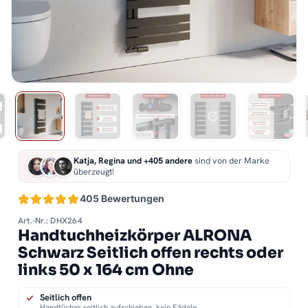
Katja, Regina und +405 andere
sind von der Marke
überzeugt!
405 Bewertungen
Art.-Nr.: DHX264
Handtuchheizkörper ALRONA
Schwarz Seitlich offen rechts oder
links 50 x 164 cm Ohne
Seitlich offen
Handtücher seitlich aufschieben, kein Fädeln.