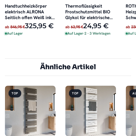
Handtuchheizkörper
Thermoflüssigkeit
ROTH
elektrisch ALRONA
Frostschutzmittel BIO
Heiz
Seitlich offen Weiß inkl.
Glykol für elektrische
Schw
Heizstab
Badheizkörper 2 Liter
325,95 €
24,95 €
ab
846,95 €
ab
63,95 €
ab
23
Auf Lager
Auf Lager
·
2 - 3 Werktagen
Auf 
Ähnliche Artikel
TOP
TOP
A