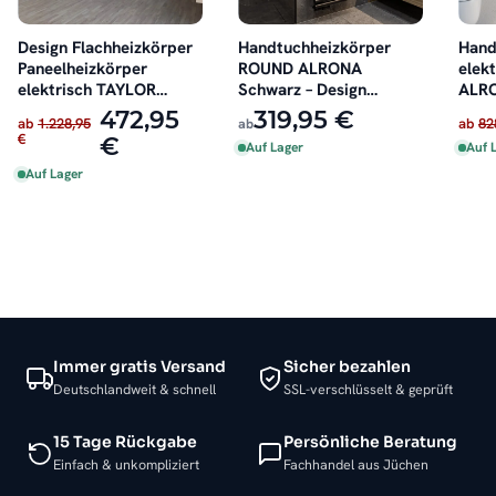
Design Flachheizkörper
Handtuchheizkörper
Hand
Paneelheizkörper
ROUND ALRONA
elek
elektrisch TAYLOR
Schwarz – Design
ALRO
Horizontal Doppellagig
Badheizkörper Rund
Seitl
472,95
319,95 €
ab
1.228,95
ab
ab
82
Weiß
Handtuchtrockner
oder 
€
€
Auf Lager
Auf 
elektrisch oder für
Zentralheizung
Auf Lager
Immer gratis Versand
Sicher bezahlen
Deutschlandweit & schnell
SSL-verschlüsselt & geprüft
15 Tage Rückgabe
Persönliche Beratung
Einfach & unkompliziert
Fachhandel aus Jüchen