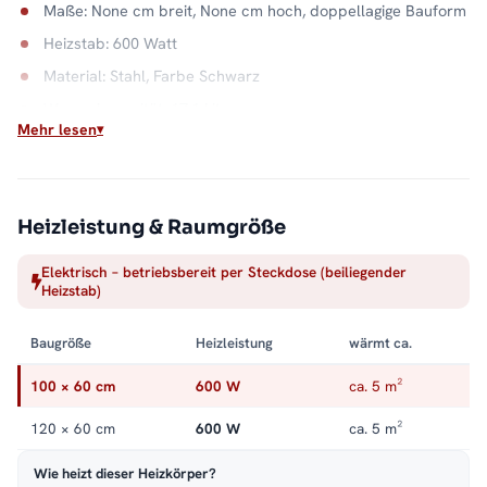
Maße: None cm breit, None cm hoch, doppellagige Bauform
Heizstab: 600 Watt
Material: Stahl, Farbe Schwarz
Wasserkapazität: 17,1 Liter
Mehr lesen
Elektrische Flächenwärme
Der Elektrobetrieb macht das Paneel unabhängig vom
Heizsystem: Wärme auf Abruf, auch in Räumen ohne
Heizleistung & Raumgröße
Heizungsanschluss. Der Stahlkorpus verteilt sie gleichmäßig
über die gesamte Front in Schwarz. Alle Größen und
Elektrisch – betriebsbereit per Steckdose (beiliegender
Heizstab)
Ausführungen finden Sie in der Kategorie
Wandheizkörper
.
Baugröße
Heizleistung
wärmt ca.
100 × 60 cm
600 W
ca. 5 m²
120 × 60 cm
600 W
ca. 5 m²
Wie heizt dieser Heizkörper?