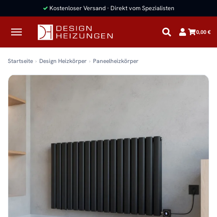
✓
Kostenloser Versand · Direkt vom Spezialisten
0,00 €
Startseite
Design Heizkörper
Paneelheizkörper