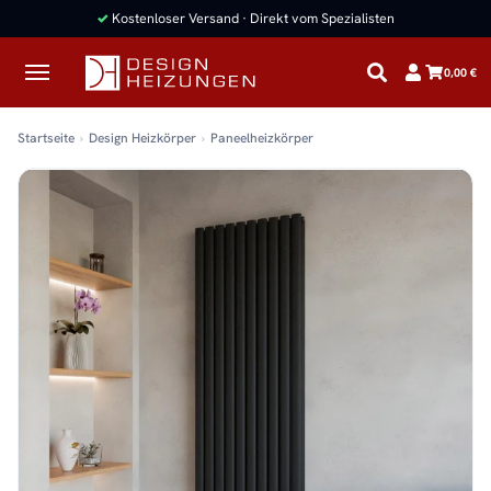
✓
Kostenloser Versand · Direkt vom Spezialisten
0,00 €
Startseite
Design Heizkörper
Paneelheizkörper