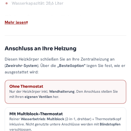
Wasserkapazität: 28,6 Liter
Flächenwärme aus dem Heizsystem
Mehr lesen
Direkt an der Zentralheizung angeschlossen verwandelt der
TAYLOR Heizungswasser in gleichmäßige, ruhige
Strahlungswärme, ohne sichtbare Technik, ohne Glieder, nur
Fläche. Alle Größen und Ausführungen finden Sie in der
Anschluss an Ihre Heizung
Kategorie
Vertikal-Heizkörper
.
Diesen Heizkörper schließen Sie an Ihre Zentralheizung an
(
Zweirohr-System
). Über die
„Bestelloption"
legen Sie fest, wie er
ausgestattet wird:
Ohne Thermostat
Nur der Heizkörper inkl.
Wandhalterung
. Den Anschluss stellen Sie
mit Ihren
eigenen Ventilen
her.
Mit Multiblock-Thermostat
Reiner
Wasserbetrieb
:
Multiblock
(2-in-1, drehbar) + Thermostatkopf
inklusive. Nicht genutzte untere Anschlüsse werden mit
Blindstopfen
verschlossen.