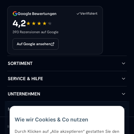
Google Bewertungen
Verifiziert
4,2
393 Rezensionen auf Google
Auf Google ansehen
SORTIMENT
Badheizkörper
SERVICE & HILFE
Handtuchheizkörper
Hilfe & Kontakt
UNTERNEHMEN
Design-Heizkörper
Versand & Lieferung
Wir über uns
MEIN KONTO
Wie wir Cookies & Co nutzen
Paneelheizkörper
Rückgabe & Widerruf
Standort & Abholung Jüchen
Anmelden / Mein Konto
BELIEBTE KATEGORIEN
Durch Klicken auf „Alle akzeptieren“ gestatten Sie den