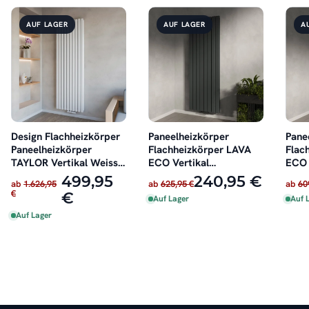
AUF LAGER
AUF LAGER
A
Design Flachheizkörper
Paneelheizkörper
Pane
Paneelheizkörper
Flachheizkörper LAVA
Flac
TAYLOR Vertikal Weiss
ECO Vertikal
ECO 
60 cm x 180 cm
Doppellagig Anthrazit
Dopp
499,95
240,95 €
ab
1.626,95
ab
625,95 €
ab
60
€
€
Auf Lager
Auf 
Auf Lager