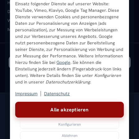
Heizkörper kaufen
Badheizkörper
Handtuchheizkörper
Einsatz folgender Dienste auf unserer Website:
Vertikal-Heizkörper
Garantie & Gewährleistung
B2B-Kunden
Merkliste
YouTube, Vimeo, Klaviyo, Google Tag Manager. Diese
Design-Heizkörper
Paneelheizkörper
Vertikal-Heizkörper
Dienste verwenden Cookies und personenbezogene
Heizkörper-Zubehör
Montageservice vor Ort
Karriere
Newsletter
Wandheizkörper
Wohnraum-Heizkörper
Badheizkörper Schwarz
Daten zur Personalisierung von Anzeigen (ads
Mischbetrieb-Heizkörper
Heizkörper-Zubehör
Aktuelle Angebote
personalization), zur Messung von Werbeleistungen
Sendung verfolgen
Ratgeber
Aktuelle Angebote
und zur Verbesserung unseres Angebots. Google
nutzt personenbezogene Daten zur Bereitstellung
seiner Dienste, zur Personalisierung von Werbung und
Bestpreisgarantie
SICHERE ZAHLUNG
VERSAND MIT
zur Messung der Performance. Weitere Informationen
hierzu finden Sie bei
Google
. Sie können die
Einstellung jederzeit ändern (Fingerabdruck-Icon links
unten). Weitere Details finden Sie unter
Konfigurieren
und in unserer
Datenschutzerklärung
.
Impressum
|
Datenschutz
Vertrag widerrufen
Alle akzeptieren
© 2026 Ada Commerce GmbH
* Alle Preise inkl. gesetzlicher USt. |
Kostenloser Versand
Konfigurieren
Impressum
Datenschutz
AGB
Widerrufsbelehrung
Versandkosten
Batteriegesetz
Sitemap
Ablehnen