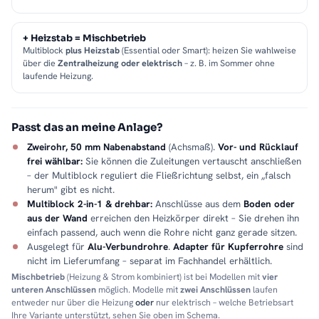
+ Heizstab = Mischbetrieb
Multiblock
plus Heizstab
(Essential oder Smart): heizen Sie wahlweise
über die
Zentralheizung oder elektrisch
– z. B. im Sommer ohne
laufende Heizung.
Passt das an meine Anlage?
Zweirohr, 50 mm Nabenabstand
(Achsmaß).
Vor- und Rücklauf
frei wählbar:
Sie können die Zuleitungen vertauscht anschließen
– der Multiblock reguliert die Fließrichtung selbst, ein „falsch
herum" gibt es nicht.
Multiblock 2-in-1 & drehbar:
Anschlüsse aus dem
Boden oder
aus der Wand
erreichen den Heizkörper direkt – Sie drehen ihn
einfach passend, auch wenn die Rohre nicht ganz gerade sitzen.
Ausgelegt für
Alu-Verbundrohre
.
Adapter für Kupferrohre
sind
nicht im Lieferumfang – separat im Fachhandel erhältlich.
Mischbetrieb
(Heizung & Strom kombiniert) ist bei Modellen mit
vier
unteren Anschlüssen
möglich. Modelle mit
zwei Anschlüssen
laufen
entweder nur über die Heizung
oder
nur elektrisch – welche Betriebsart
Ihre Variante unterstützt, sehen Sie oben im Schema.