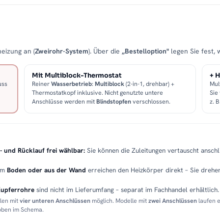
eizung an (
Zweirohr-System
). Über die
„Bestelloption"
legen Sie fest, 
Mit Multiblock-Thermostat
+ H
uss
Reiner
Wasserbetrieb
:
Multiblock
(2-in-1, drehbar) +
Mul
Thermostatkopf inklusive. Nicht genutzte untere
Sie
Anschlüsse werden mit
Blindstopfen
verschlossen.
z. 
- und Rücklauf frei wählbar:
Sie können die Zuleitungen vertauscht anschli
em
Boden oder aus der Wand
erreichen den Heizkörper direkt – Sie drehen
Kupferrohre
sind nicht im Lieferumfang – separat im Fachhandel erhältlich.
llen mit
vier unteren Anschlüssen
möglich. Modelle mit
zwei Anschlüssen
laufen 
 oben im Schema.