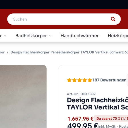
r
Badheizkörper
Handtuchwärmer
Heizkörp
per
Design Flachheizkörper Paneelheizkörper TAYLOR Vertikal Schwarz 6
187 Bewertungen
Art.-Nr.: DHX1307
Design Flachheizk
TAYLOR Vertikal S
1.657,95 €
Du sparst 70 % (1.1
499,95 €
inkl. MwSt. · Kos