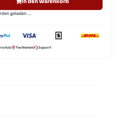
In den Warenkorb
en geladen ...
rschutz
Fachhandel
Support