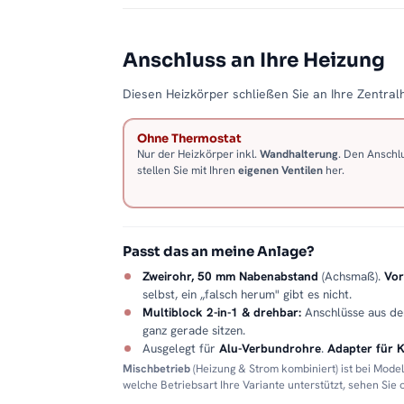
Anschluss an Ihre Heizung
Diesen Heizkörper schließen Sie an Ihre Zentralh
Ohne Thermostat
Nur der Heizkörper inkl.
Wandhalterung
. Den Anschl
stellen Sie mit Ihren
eigenen Ventilen
her.
Passt das an meine Anlage?
Zweirohr, 50 mm Nabenabstand
(Achsmaß).
Vor
selbst, ein „falsch herum" gibt es nicht.
Multiblock 2-in-1 & drehbar:
Anschlüsse aus d
ganz gerade sitzen.
Ausgelegt für
Alu-Verbundrohre
.
Adapter für 
Mischbetrieb
(Heizung & Strom kombiniert) ist bei Mode
welche Betriebsart Ihre Variante unterstützt, sehen Sie