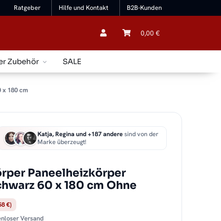
Ratgeber
Hilfe und Kontakt
B2B-Kunden
0,00 €
er Zubehör
SALE
0 x 180 cm
Katja, Regina und +187 andere
sind von der
Marke überzeugt!
örper Paneelheizkörper
chwarz 60 x 180 cm Ohne
58 €)
tenloser Versand