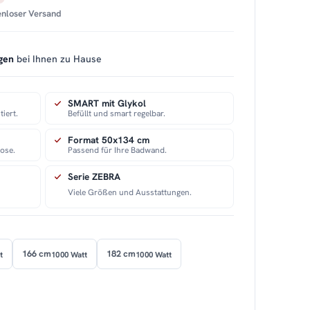
tenloser Versand
gen
bei Ihnen zu Hause
SMART mit Glykol
iert.
Befüllt und smart regelbar.
Format 50x134 cm
ose.
Passend für Ihre Badwand.
Serie ZEBRA
Viele Größen und Ausstattungen.
166 cm
182 cm
t
1000 Watt
1000 Watt