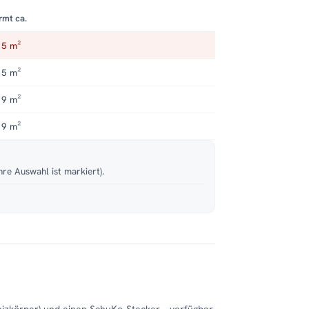
rmt ca.
 5 m²
 5 m²
 9 m²
 9 m²
hre Auswahl ist markiert).