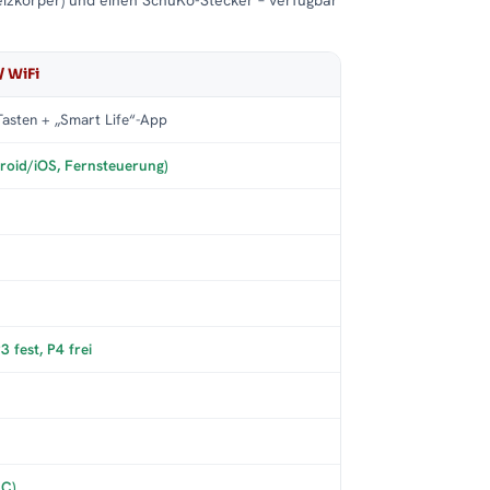
eizkörper) und einen SchuKo-Stecker – verfügbar
/ WiFi
asten + „Smart Life“-App
roid/iOS, Fernsteuerung)
 fest, P4 frei
°C)