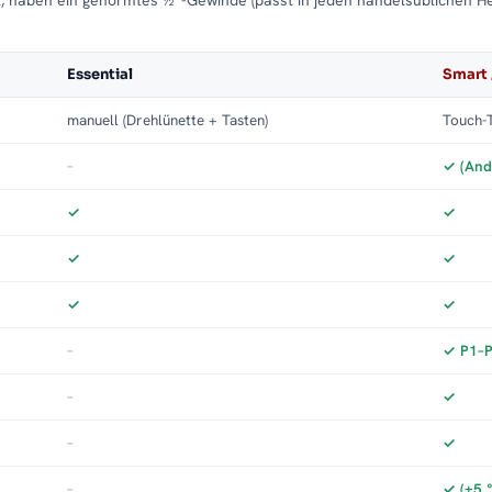
t, haben ein genormtes ½″-Gewinde (passt in jeden handelsüblichen H
Essential
Smart 
manuell (Drehlünette + Tasten)
Touch-T
–
✓ (And
✓
✓
✓
✓
✓
✓
–
✓ P1–P3
–
✓
–
✓
–
✓ (±5 