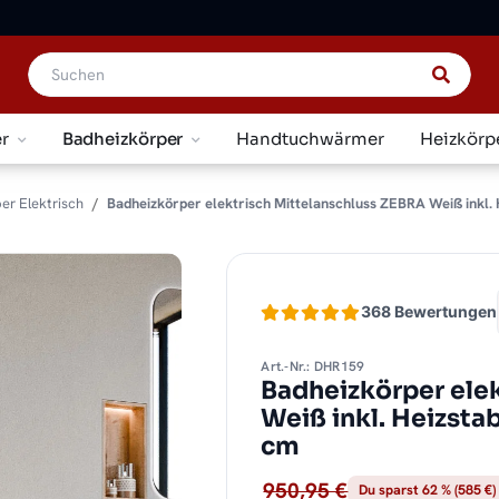
r
Badheizkörper
Handtuchwärmer
Heizkörp
er Elektrisch
Badheizkörper elektrisch Mittelanschluss ZEBRA Weiß inkl. 
368 Bewertungen
Art.-Nr.: DHR159
Badheizkörper ele
Weiß inkl. Heizst
cm
950,95 €
Du sparst 62 % (585 €)