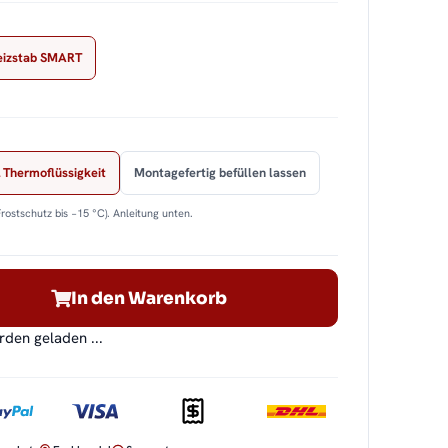
eizstab SMART
 Thermoflüssigkeit
Montagefertig befüllen lassen
Frostschutz bis −15 °C). Anleitung unten.
In den Warenkorb
en geladen ...