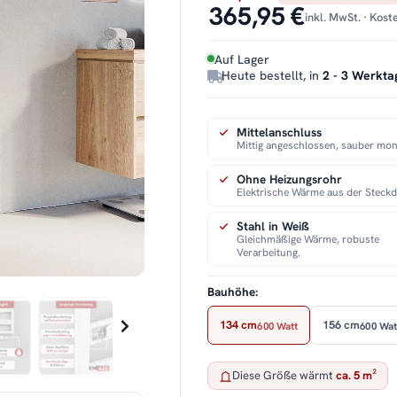
365,95 €
inkl. MwSt. · Kos
Auf Lager
Heute bestellt, in
2 - 3 Werkta
Mittelanschluss
Mittig angeschlossen, sauber mont
Ohne Heizungsrohr
Elektrische Wärme aus der Steckd
Stahl in Weiß
Gleichmäßige Wärme, robuste
Verarbeitung.
Bauhöhe:
134 cm
156 cm
600 Watt
600 Wat
Diese Größe wärmt
ca. 5 m²