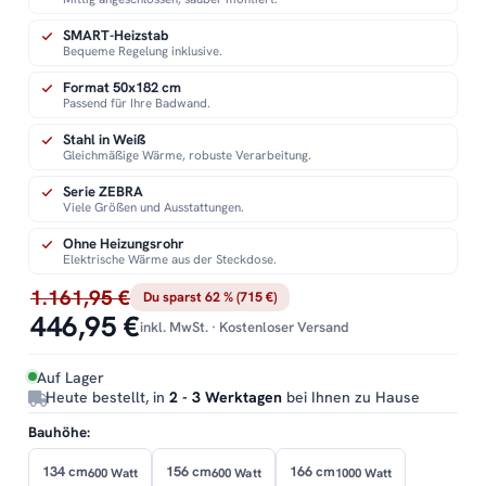
SMART-Heizstab
Bequeme Regelung inklusive.
Format 50x182 cm
Passend für Ihre Badwand.
Stahl in Weiß
Gleichmäßige Wärme, robuste Verarbeitung.
Serie ZEBRA
Viele Größen und Ausstattungen.
Ohne Heizungsrohr
Elektrische Wärme aus der Steckdose.
1.161,95 €
Du sparst 62 % (715 €)
446,95 €
inkl. MwSt. · Kostenloser Versand
Auf Lager
Heute bestellt, in
2 - 3 Werktagen
bei Ihnen zu Hause
Bauhöhe:
134 cm
156 cm
166 cm
600 Watt
600 Watt
1000 Watt