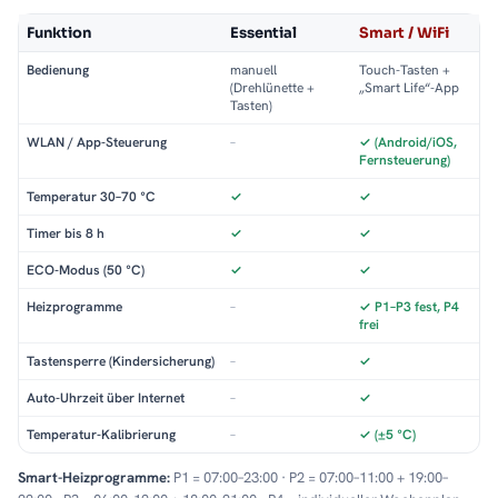
Funktion
Essential
Smart / WiFi
Bedienung
manuell
Touch-Tasten +
(Drehlünette +
„Smart Life“-App
Tasten)
WLAN / App-Steuerung
–
✓ (Android/iOS,
Fernsteuerung)
Temperatur 30–70 °C
✓
✓
Timer bis 8 h
✓
✓
ECO-Modus (50 °C)
✓
✓
Heizprogramme
–
✓ P1–P3 fest, P4
frei
Tastensperre (Kindersicherung)
–
✓
Auto-Uhrzeit über Internet
–
✓
Temperatur-Kalibrierung
–
✓ (±5 °C)
Smart-Heizprogramme:
P1 = 07:00–23:00 · P2 = 07:00–11:00 + 19:00–