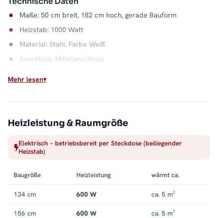
Technische Daten
Maße: 50 cm breit, 182 cm hoch, gerade Bauform
Heizstab: 1000 Watt
Material: Stahl, Farbe Weiß
Anschluss: Mittelanschluss
Wasserkapazität: 8,0 Liter
Mehr lesen
Wärme aus der Steckdose
Ob Gäste-WC ohne Heizkreis oder Sommerbetrieb ohne
Anlage: Dieser Heizkörper braucht nur Strom. Einmal montiert,
Heizleistung & Raumgröße
liefert er Handtuchwärme auf Abruf. Alle Größen und
Elektrisch – betriebsbereit per Steckdose (beiliegender
Ausstattungen finden Sie in der Kategorie
Badheizkörper mit
Heizstab)
Mittelanschluss
.
Baugröße
Heizleistung
wärmt ca.
134 cm
600 W
ca. 5 m²
156 cm
600 W
ca. 5 m²