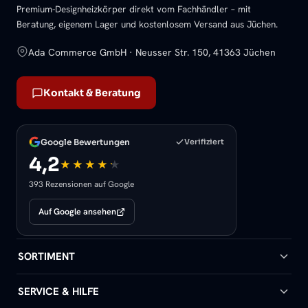
Premium-Designheizkörper direkt vom Fachhändler – mit
Beratung, eigenem Lager und kostenlosem Versand aus Jüchen.
Ada Commerce GmbH · Neusser Str. 150, 41363 Jüchen
Kontakt & Beratung
Google Bewertungen
Verifiziert
4,2
393 Rezensionen auf Google
Auf Google ansehen
SORTIMENT
Badheizkörper
SERVICE & HILFE