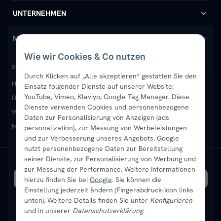
Handtuchheizkörper
Hilfe & Kontakt
UNTERNEHMEN
Design-Heizkörper
Versand & Lieferung
Wir über uns
MEIN KONTO
Wie wir Cookies & Co nutzen
Paneelheizkörper
Rückgabe & Widerruf
Standort & Abholung Jüchen
Anmelden / Mein Konto
BELIEBTE KATEGORIEN
Durch Klicken auf „Alle akzeptieren“ gestatten Sie den
Heizkörper kaufen
Badheizkörper
Handtuchheizkörper
Einsatz folgender Dienste auf unserer Website:
Vertikal-Heizkörper
Garantie & Gewährleistung
B2B-Kunden
Merkliste
YouTube, Vimeo, Klaviyo, Google Tag Manager. Diese
Design-Heizkörper
Paneelheizkörper
Vertikal-Heizkörper
Dienste verwenden Cookies und personenbezogene
Heizkörper-Zubehör
Montageservice vor Ort
Karriere
Newsletter
Wandheizkörper
Wohnraum-Heizkörper
Badheizkörper Schwarz
Daten zur Personalisierung von Anzeigen (ads
Mischbetrieb-Heizkörper
Heizkörper-Zubehör
Aktuelle Angebote
personalization), zur Messung von Werbeleistungen
Sendung verfolgen
Ratgeber
Aktuelle Angebote
und zur Verbesserung unseres Angebots. Google
nutzt personenbezogene Daten zur Bereitstellung
seiner Dienste, zur Personalisierung von Werbung und
Bestpreisgarantie
SICHERE ZAHLUNG
VERSAND MIT
zur Messung der Performance. Weitere Informationen
hierzu finden Sie bei
Google
. Sie können die
Einstellung jederzeit ändern (Fingerabdruck-Icon links
unten). Weitere Details finden Sie unter
Konfigurieren
und in unserer
Datenschutzerklärung
.