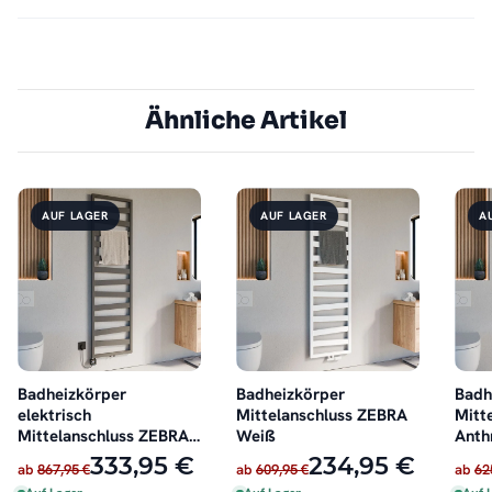
Ähnliche Artikel
AUF LAGER
AUF LAGER
A
Badheizkörper
Badheizkörper
Badh
elektrisch
Mittelanschluss ZEBRA
Mitt
Mittelanschluss ZEBRA
Weiß
Anth
Anthrazit inkl. Heizstab
333,95 €
234,95 €
ab
867,95 €
ab
609,95 €
ab
62