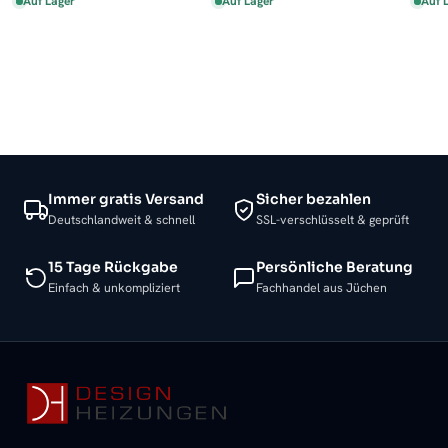
Auf Lager
Auf Lager
Auf 
Immer gratis Versand
Sicher bezahlen
Deutschlandweit & schnell
SSL-verschlüsselt & geprüft
15 Tage Rückgabe
Persönliche Beratung
Einfach & unkompliziert
Fachhandel aus Jüchen