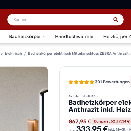
Badheizkörper
Handtuchwärmer
Heizkörper 
er Elektrisch
Badheizkörper elektrisch Mittelanschluss ZEBRA Anthrazit i
391 Bewertungen
Art.-Nr.: vDHH163
Badheizkörper ele
Anthrazit inkl. Hei
867,95 €
Du sparst 62 % (534 €)
333,95 €
inkl. MwSt. ·
ab