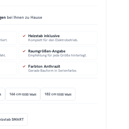
gen
bei Ihnen zu Hause
Heizstab inklusive
iert.
Komplett für den Elektrobetrieb.
Raumgrößen-Angabe
ahl.
Empfehlung für jede Größe hinterlegt.
Farbton Anthrazit
Gerade Bauform in Serienfarbe.
166 cm
182 cm
t
1000 Watt
1000 Watt
eizstab SMART