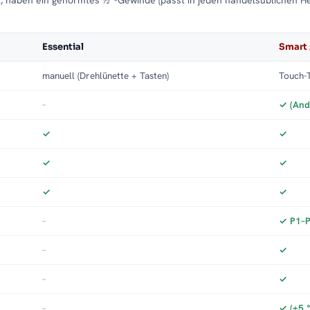
t, haben ein genormtes ½″-Gewinde (passt in jeden handelsüblichen H
Essential
Smart 
manuell (Drehlünette + Tasten)
Touch-T
–
✓ (And
✓
✓
✓
✓
✓
✓
–
✓ P1–P3
–
✓
–
✓
–
✓ (±5 