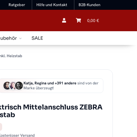
Ratgeber
Hilfe und Kontakt
B2B-Kunden
0,00 €
Zubehör
SALE
nkl. Heizstab
Katja, Regina und +391 andere
sind von der
Marke überzeugt!
ktrisch Mittelanschluss ZEBRA
zstab
 Kostenloser Versand