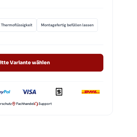
 Thermoflüssigkeit
Montagefertig befüllen lassen
itte Variante wählen
rschutz
Fachhandel
Support