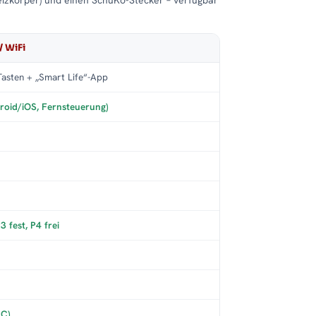
eizkörper) und einen SchuKo-Stecker – verfügbar
/ WiFi
asten + „Smart Life“-App
roid/iOS, Fernsteuerung)
 fest, P4 frei
°C)