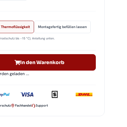
 Thermoflüssigkeit
Montagefertig befüllen lassen
Frostschutz bis −15 °C). Anleitung unten.
In den Warenkorb
en geladen ...
rschutz
Fachhandel
Support