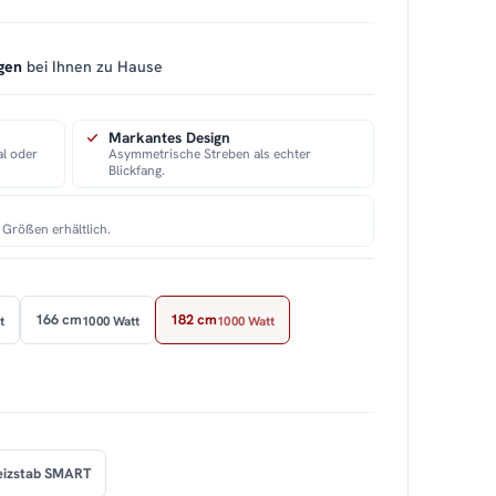
gen
bei Ihnen zu Hause
Markantes Design
al oder
Asymmetrische Streben als echter
Blickfang.
 Größen erhältlich.
166 cm
182 cm
t
1000 Watt
1000 Watt
eizstab SMART