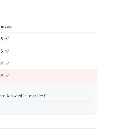
rmt ca.
 5 m²
 5 m²
 9 m²
 9 m²
hre Auswahl ist markiert).