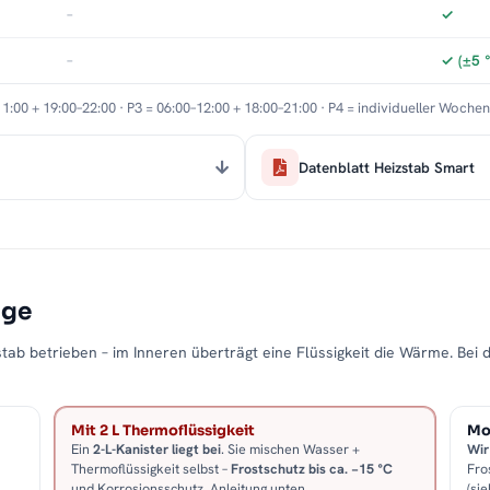
ls dezenter Design-Aspekt
–
✓
ig und korrosionsbeständig
–
✓ (±5 
en und hygienisch
11:00 + 19:00–22:00 · P3 = 06:00–12:00 + 18:00–21:00 · P4 = individueller Woche
t-Matt
Datenblatt Heizstab Smart
fen
ung
eme Zusatzleistungen
age
er
Telefon oder E-Mail
zur Verfügung – von der
tab betrieben – im Inneren überträgt eine Flüssigkeit die Wärme. Bei 
ten wir Ihnen zusätzlich einen professionellen
 neuer Heizkörper optimal installiert wird.
Mit 2 L Thermoflüssigkeit
Mon
Ein
2-L-Kanister liegt bei
. Sie mischen Wasser +
Wir
Thermoflüssigkeit selbst –
Frostschutz bis ca. −15 °C
Fro
und Korrosionsschutz. Anleitung unten.
(sie