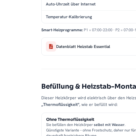
Modernes Design
: Asymmetrische Streben a
Auto-Uhrzeit über Internet
Robuste Stahlkonstruktion
: Stabil, langleb
Temperatur-Kalibrierung
Pflegeleichte Oberfläche
: Einfach zu reinig
Smart-Heizprogramme:
P1 = 07:00–23:00 · P2 = 07:00–
Lieferumfang
Badheizkörper elektrisch ZEBRA in Anthrazi
Datenblatt Heizstab Essential
Heizstab mit 5 Heizstufen
Montageset inkl. Blind- und Entlüftungsstop
Detaillierte Montage- und Bedienungsanleit
Kompetenter Kundenservice und bequ
Befüllung & Heizstab-Mont
Unser erfahrenes Team steht Ihnen jederzeit p
Dieser Heizkörper wird elektrisch über den Heizs
Produktauswahl bis zur Montage. Auf Wunsch bie
„Thermoflüssigkeit"
, wie er befüllt wird:
Montageservice
an, um sicherzustellen, dass Ihr
Ohne Thermoflüssigkeit
Sie befüllen den Heizkörper
selbst mit Wasser
.
Günstigste Variante – ohne Frostschutz, daher nur für
dauerhaft frostsichere Räume.