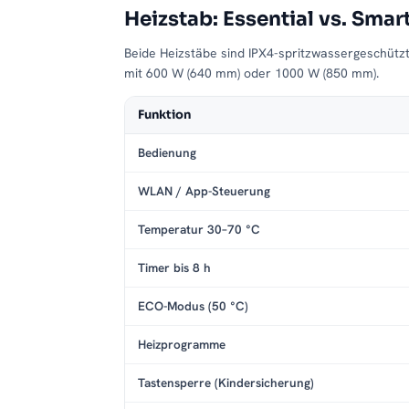
Bedingungen getestet wurde und die angegebene
Heizstab: Essential vs. Smar
Beide Heizstäbe sind IPX4-spritzwassergeschütz
5 Jahre Herstellergarantie: Sicherheit,
mit 600 W (640 mm) oder 1000 W (850 mm).
Mit einer
5-jährigen Herstellergarantie
unterstr
des ZEBRA Badezimmerheizkörpers mit Handtuch
Funktion
haben, steht unser
engagierter
Kundenservice
j
Bedienung
Jahrzehntelange Erfahrung und kompr
WLAN / App-Steuerung
Profitieren Sie von
über 25 Jahren Erfahrung in
durchlaufen
strenge Qualitätskontrollen
, um Ih
Temperatur 30–70 °C
bieten. Mit ZEBRA entscheiden Sie sich für ein
Perfektion vereint.
Timer bis 8 h
Ihre Vorteile auf einen Blick
ECO-Modus (50 °C)
Elektrischer Betrieb
: Flexibel über jede St
Heizprogramme
5 Heizstufen
: Präzise Temperaturregelung v
Tastensperre (Kindersicherung)
Mischbetrieb möglich
: Optionaler Anschluss