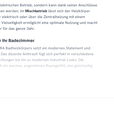
elektrischen Betrieb, sondern kann dank seiner Anschlüsse
sen werden. Im
Mischbetrieb
lässt sich der Heizkörper
r elektrisch oder über die Zentralheizung mit einem
e Vielseitigkeit ermöglicht eine optimale Nutzung und macht
r für das ganze Jahr.
ür Ihr Badezimmer
RA Badheizkörpers setzt ein modernes Statement und
 Das dezente Anthrazit fügt sich perfekt in verschiedene
chtungen bis hin zu modernen Industrial-Looks. Die
ch ein warmes, angenehmes Raumgefühl, das gleichzeitig
le Langlebigkeit
er ZEBRA Badheizkörper durch außergewöhnliche Stabilität
 Bauweise sorgt für eine gleichmäßige Wärmeverteilung und
bst bei täglicher Nutzung in feuchter Badezimmerumgebung.
chtung die Oberfläche vor
Korrosion
und
Verschleiß
, sodass