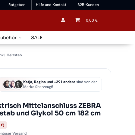
Ratgeber
Hilfe und Kontakt
B2B-Kunden
0,00 €
Zubehör
SALE
nkl. Heizstab
Katja, Regina und +391 andere
sind von der
Marke überzeugt!
ktrisch Mittelanschluss ZEBRA
izstab und Glykol 50 cm 182 cm
 €)
tenloser Versand