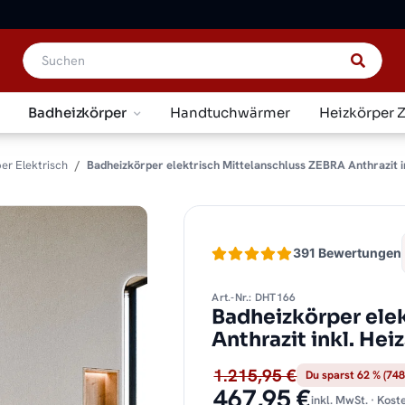
Badheizkörper
Handtuchwärmer
Heizkörper 
er Elektrisch
Badheizkörper elektrisch Mittelanschluss ZEBRA Anthrazit i
391 Bewertungen
Art.-Nr.: DHT166
Badheizkörper ele
Anthrazit inkl. He
1.215,95 €
Du sparst 62 % (748
467,95 €
inkl. MwSt. · Kos