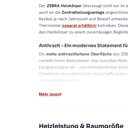
Der
ZEBRA Heizkörper
überzeugt nicht nur im 
auch an die
Zentralheizungsanlage
angeschlos
flexibel je nach Jahreszeit und Bedarf entwede
Thermostat (
separat erhältlich
) betreiben. Dies
den Heizkörper zu einem zuverlässigen Begleite
Anthrazit – Ein modernes Statement f
Die
matte anthrazitfarbene Oberfläche
des ZEB
verleiht Ihrem Badezimmer eine luxuriöse Note.
Designkonzepte ein – von minimalistischen Einri
Oberfläche absorbiert Licht und schafft dadur
edel und zeitlos wirkt.
Robuste Stahlkonstruktion für maxima
Mehr lesen
Gefertigt
aus hochwertigem Stahl
, überzeugt d
und exzellente Wärmeleitfähigkeit. Die robuste
gewährleistet eine zuverlässige Leistung – sel
Zusätzlich schützt die langlebige Pulverbeschi
Heizleistung & Raumgröße