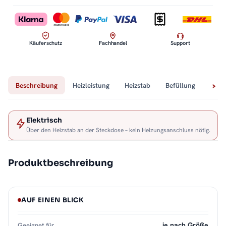
Käuferschutz
Fachhandel
Support
Beschreibung
Heizleistung
Heizstab
Befüllung
Tech
Elektrisch
Über den Heizstab an der Steckdose – kein Heizungsanschluss nötig.
Produktbeschreibung
AUF EINEN BLICK
je nach Größe
Geeignet für