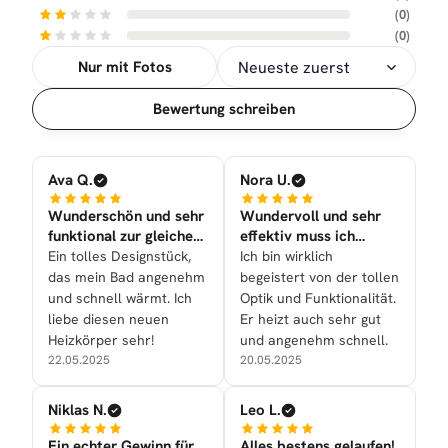
(0)
(0)
Nur mit Fotos
Sortierung
Bewertung schreiben
Ava Q.
Nora U.
Wunderschön und sehr
Wundervoll und sehr
funktional zur gleichen
effektiv muss ich
Zeit nun bei uns
sagen!
Ein tolles Designstück,
Ich bin wirklich
das mein Bad angenehm
begeistert von der tollen
und schnell wärmt. Ich
Optik und Funktionalität.
liebe diesen neuen
Er heizt auch sehr gut
Heizkörper sehr!
und angenehm schnell.
22.05.2025
20.05.2025
Niklas N.
Leo L.
Ein echter Gewinn für
Alles bestens gelaufen!