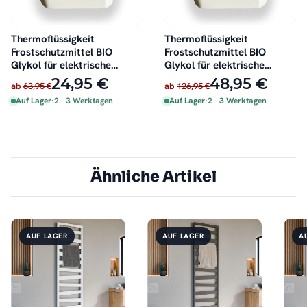
Thermoflüssigkeit
Thermoflüssigkeit
Frostschutzmittel BIO
Frostschutzmittel BIO
Glykol für elektrische
Glykol für elektrische
Badheizkörper 2 Liter
Badheizkörper 4 Liter
24,95 €
48,95 €
ab
63,95 €
ab
126,95 €
Auf Lager
·
2 - 3 Werktagen
Auf Lager
·
2 - 3 Werktagen
Ähnliche Artikel
AUF LAGER
AUF LAGER
A