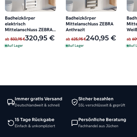
Badheizkörper
Badheizkörper
Badh
elektrisch
Mittelanschluss ZEBRA
Mitt
Mittelanschluss ZEBRA
Anthrazit
Wei
Weiß inkl. Heizstab
320,95 €
240,95 €
ab
833,95 €
ab
625,95 €
ab
60
Auf Lager
Auf Lager
Auf 
Immer gratis Versand
Sicher bezahlen
Deutschlandweit & schnell
SSL-verschlüsselt & geprüft
15 Tage Rückgabe
Persönliche Beratung
Einfach & unkompliziert
Fachhandel aus Jüchen