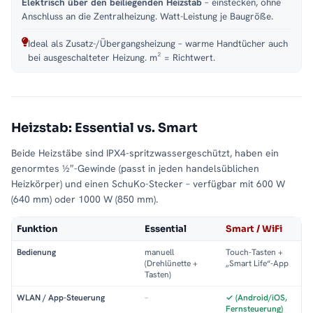
Elektrisch über den beiliegenden Heizstab
– einstecken, ohne
Anschluss an die Zentralheizung. Watt-Leistung je Baugröße.
Ideal als Zusatz-/Übergangsheizung – warme Handtücher auch
bei ausgeschalteter Heizung. m² = Richtwert.
Heizstab: Essential vs. Smart
Beide Heizstäbe sind IPX4-spritzwassergeschützt, haben ein
genormtes ½″-Gewinde (passt in jeden handelsüblichen
Heizkörper) und einen SchuKo-Stecker – verfügbar mit 600 W
(640 mm) oder 1000 W (850 mm).
Funktion
Essential
Smart / WiFi
Bedienung
manuell
Touch-Tasten +
(Drehlünette +
„Smart Life“-App
Tasten)
WLAN / App-Steuerung
–
✓ (Android/iOS,
Fernsteuerung)