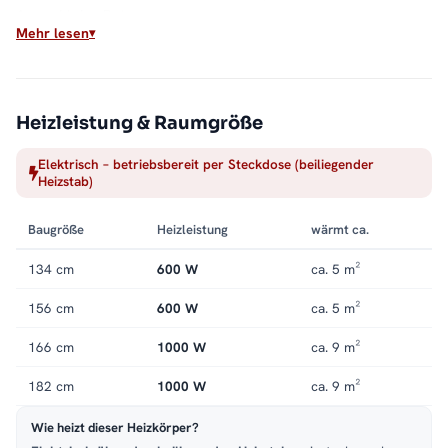
Auswahl das Raten.
Mehr lesen
Ausstattung
Neben der klassischen Heizstab-Ausführung stehen
steckerfertige, SMART-, befüllte und Glykol-Varianten bereit.
Heizleistung & Raumgröße
Der Heizstab ist spritzwassergeschützt nach IPX4.
Elektrisch – betriebsbereit per Steckdose (beiliegender
Heizstab)
Farbe und Wirkung
Mattes Anthrazit gibt dem geraden Korpus einen modernen,
Baugröße
Heizleistung
wärmt ca.
ruhigen Ton.
134 cm
600 W
ca. 5 m²
Montage
156 cm
600 W
ca. 5 m²
Wandmontage, Anschluss mittig. Weitere Modelle finden Sie in
der Kategorie
Badheizkörper mit Mittelanschluss
.
166 cm
1000 W
ca. 9 m²
182 cm
1000 W
ca. 9 m²
Wie heizt dieser Heizkörper?