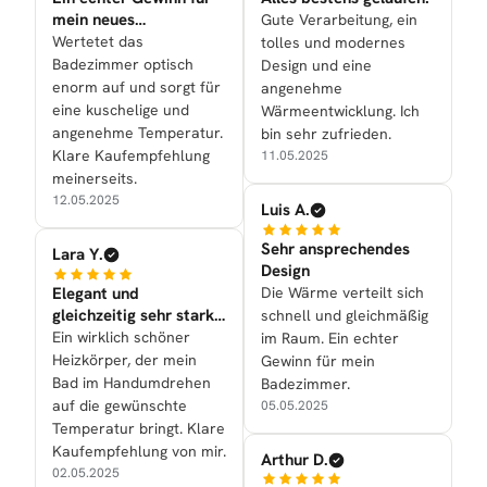
mein neues
Gute Verarbeitung, ein
Badezimmer
Wertetet das
tolles und modernes
Badezimmer optisch
Design und eine
enorm auf und sorgt für
angenehme
eine kuschelige und
Wärmeentwicklung. Ich
angenehme Temperatur.
bin sehr zufrieden.
Klare Kaufempfehlung
11.05.2025
meinerseits.
12.05.2025
Luis A.
Sehr ansprechendes
Lara Y.
Design
Elegant und
Die Wärme verteilt sich
gleichzeitig sehr stark
schnell und gleichmäßig
in der Leistung
Ein wirklich schöner
im Raum. Ein echter
Heizkörper, der mein
Gewinn für mein
Bad im Handumdrehen
Badezimmer.
auf die gewünschte
05.05.2025
Temperatur bringt. Klare
Kaufempfehlung von mir.
Arthur D.
02.05.2025