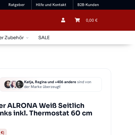
Ratgeber
Hilfe und Kontakt
B2B-Kunden
0,00 €
er Zubehör
SALE
Katja, Regina und +406 andere
sind von
der Marke überzeugt!
er ALRONA Weiß Seitlich
links inkl. Thermostat 60 cm
 €)