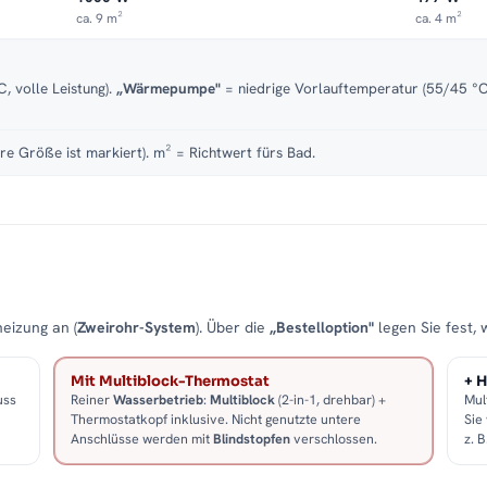
ca. 9 m²
ca. 4 m²
, volle Leistung).
„Wärmepumpe"
= niedrige Vorlauftemperatur (55/45 °C)
re Größe ist markiert). m² = Richtwert fürs Bad.
eizung an (
Zweirohr-System
). Über die
„Bestelloption"
legen Sie fest, 
Mit Multiblock-Thermostat
+ H
uss
Reiner
Wasserbetrieb
:
Multiblock
(2-in-1, drehbar) +
Mul
Thermostatkopf inklusive. Nicht genutzte untere
Sie
Anschlüsse werden mit
Blindstopfen
verschlossen.
z. 