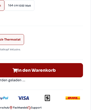
164 cm
t
1000 Watt
ock-Thermostat
tatkopf inklusive.
In den Warenkorb
en geladen ...
rschutz
Fachhandel
Support