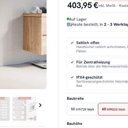
403,95 €
inkl. MwSt. · Kos
Auf Lager
Heute bestellt, in
2 - 3 Werkta
Seitlich offen
Handtücher seitlich aufschieben, 
Fädeln.
Für Zentralheizung
Betrieb über die Warmwasserheiz
IPX4-geschützt
Spritzwassergeschützter Heizstab
Bad.
Baubreite
50 cm
60 cm
729 Watt
838 Watt
Bauhöhe