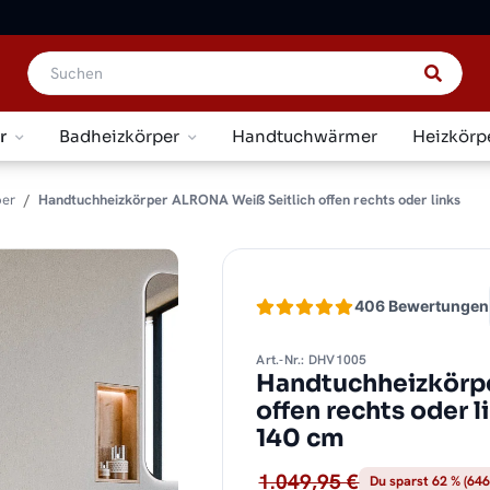
r
Badheizkörper
Handtuchwärmer
Heizkörp
per
Handtuchheizkörper ALRONA Weiß Seitlich offen rechts oder links
406 Bewertungen
Art.-Nr.: DHV1005
Handtuchheizkörp
offen rechts oder 
140 cm
1.049,95 €
Du sparst 62 % (646