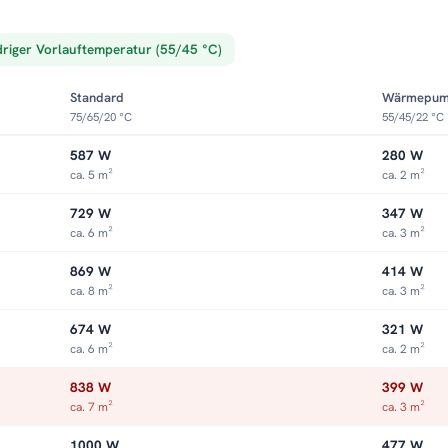
driger Vorlauftemperatur (55/45 °C)
Standard
Wärmepu
75/65/20 °C
55/45/22 °C
587 W
280 W
ca. 5 m²
ca. 2 m²
729 W
347 W
ca. 6 m²
ca. 3 m²
869 W
414 W
ca. 8 m²
ca. 3 m²
674 W
321 W
ca. 6 m²
ca. 2 m²
838 W
399 W
ca. 7 m²
ca. 3 m²
1000 W
477 W