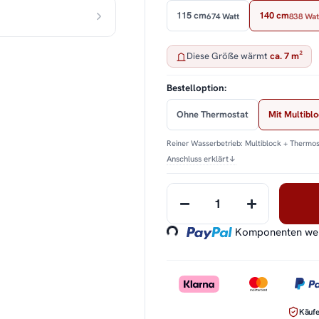
115 cm
140 cm
674 Watt
838 Wat
Diese Größe wärmt
ca. 7 m²
Bestelloption:
Ohne Thermostat
Mit Multibl
Reiner Wasserbetrieb: Multiblock + Thermos
Anschluss erklärt
↓
Loading...
Komponenten werd
Käufe