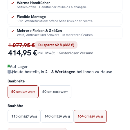
Warme Handtücher
Seitlich offen – Handtücher mühelos aufhängen.
Flexible Montage
180°-Wendefunktion: offene Seite links oder rechts.
Mehrere Farben & Größen
Weiß, Anthrazit und Schwarz – in mehreren Größen.
1.077,95 €
Du sparst 62 % (663 €)
414,95 €
inkl. MwSt. · Kostenloser Versand
Auf Lager
Heute bestellt, in
2 - 3 Werktagen
bei Ihnen zu Hause
Baubreite
50 cm
60 cm
869 Watt
1000 Watt
Bauhöhe
115 cm
140 cm
164 cm
587 Watt
729 Watt
869 Watt