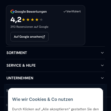
Google Bewertungen
Verifiziert
4,2
393 Rezensionen auf Google
Auf Google ansehen
SORTIMENT
Badheizkörper
SERVICE & HILFE
Handtuchheizkörper
Hilfe & Kontakt
UNTERNEHMEN
Design-Heizkörper
Versand & Lieferung
Wir über uns
MEIN KONTO
Wie wir Cookies & Co nutzen
Paneelheizkörper
Rückgabe & Widerruf
Standort & Abholung Jüchen
Anmelden / Mein Konto
BELIEBTE KATEGORIEN
Durch Klicken auf „Alle akzeptieren“ gestatten Sie den