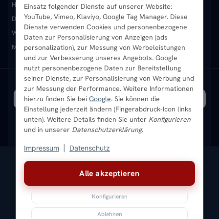
Heizkörper kaufen
Badheizkörper
Handtuchheizkörper
Einsatz folgender Dienste auf unserer Website:
Vertikal-Heizkörper
Garantie & Gewährleistung
B2B-Kunden
Merkliste
YouTube, Vimeo, Klaviyo, Google Tag Manager. Diese
Design-Heizkörper
Paneelheizkörper
Vertikal-Heizkörper
Dienste verwenden Cookies und personenbezogene
Heizkörper-Zubehör
Montageservice vor Ort
Karriere
Newsletter
Wandheizkörper
Wohnraum-Heizkörper
Badheizkörper Schwarz
Daten zur Personalisierung von Anzeigen (ads
Mischbetrieb-Heizkörper
Heizkörper-Zubehör
Aktuelle Angebote
personalization), zur Messung von Werbeleistungen
Sendung verfolgen
Ratgeber
Aktuelle Angebote
und zur Verbesserung unseres Angebots. Google
nutzt personenbezogene Daten zur Bereitstellung
seiner Dienste, zur Personalisierung von Werbung und
Bestpreisgarantie
SICHERE ZAHLUNG
VERSAND MIT
zur Messung der Performance. Weitere Informationen
hierzu finden Sie bei
Google
. Sie können die
Einstellung jederzeit ändern (Fingerabdruck-Icon links
unten). Weitere Details finden Sie unter
Konfigurieren
und in unserer
Datenschutzerklärung
.
Impressum
|
Datenschutz
Vertrag widerrufen
Alle akzeptieren
© 2026 Ada Commerce GmbH
* Alle Preise inkl. gesetzlicher USt. |
Kostenloser Versand
Konfigurieren
Impressum
Datenschutz
AGB
Widerrufsbelehrung
Versandkosten
Batteriegesetz
Sitemap
Ablehnen