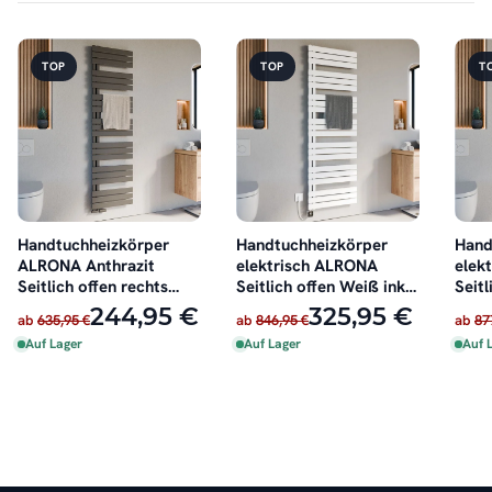
TOP
TOP
T
Handtuchheizkörper
Handtuchheizkörper
Hand
ALRONA Anthrazit
elektrisch ALRONA
elek
Seitlich offen rechts
Seitlich offen Weiß inkl.
Seitl
oder links
Heizstab
inkl.
244,95 €
325,95 €
ab
635,95 €
ab
846,95 €
ab
87
Auf Lager
Auf Lager
Auf 