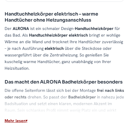
Handtuchheizkörper elektrisch – warme
Handtücher ohne Heizungsanschluss
Der
ALRONA
ist ein schmaler Design-
Handtuchheizkörper
für
das Bad. Als
Handtuchheizkörper elektrisch
bringt er wohlige
Wärme an die Wand und trocknet Ihre Handtücher zuverlässig
– je nach Ausführung
elektrisch
über die Steckdose oder
wassergeführt über die Zentralheizung. So genießen Sie
kuschelig warme Handtücher, ganz unabhängig von Ihrer
Heizsituation.
Das macht den ALRONA Badheizkörper besonders
Die offene Seitenform lässt sich bei der Montage
frei nach links
oder rechts
drehen. So passt der
Badheizkörper
in nahezu jede
Badsituation und setzt einen klaren, modernen Akzent im
Raum. Sein schlankes Profil nimmt wenig Platz ein und wirkt
dennoch hochwertig.
Mehr lesen