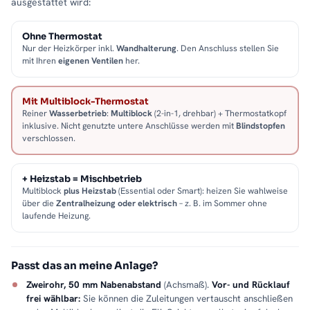
ausgestattet wird:
Ohne Thermostat
Nur der Heizkörper inkl.
Wandhalterung
. Den Anschluss stellen Sie
mit Ihren
eigenen Ventilen
her.
Mit Multiblock-Thermostat
Reiner
Wasserbetrieb
:
Multiblock
(2-in-1, drehbar) + Thermostatkopf
inklusive. Nicht genutzte untere Anschlüsse werden mit
Blindstopfen
verschlossen.
+ Heizstab = Mischbetrieb
Multiblock
plus Heizstab
(Essential oder Smart): heizen Sie wahlweise
über die
Zentralheizung oder elektrisch
– z. B. im Sommer ohne
laufende Heizung.
Passt das an meine Anlage?
Zweirohr, 50 mm Nabenabstand
(Achsmaß).
Vor- und Rücklauf
frei wählbar:
Sie können die Zuleitungen vertauscht anschließen