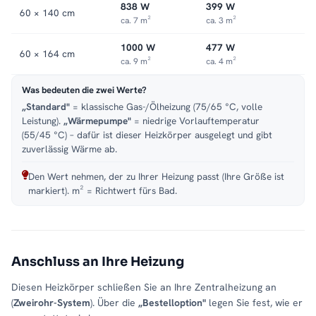
838 W
399 W
Passende Varianten, Zubehör & Service
60 × 140 cm
ca. 7 m²
ca. 3 m²
Passende Modelle:
passendem Zubehör.
.
Passendes Zubehör:
1000 W
477 W
ALRONA Handtuchheizkörper auch als elektrische Variante
60 × 164 cm
ca. 9 m²
ca. 4 m²
verfügbar
.
Service:
Kundenservice
,
Montageservice
.
Was bedeuten die zwei Werte?
„Standard"
= klassische Gas-/Ölheizung (75/65 °C, volle
Leistung).
„Wärmepumpe"
= niedrige Vorlauftemperatur
(55/45 °C) – dafür ist dieser Heizkörper ausgelegt und gibt
zuverlässig Wärme ab.
Den Wert nehmen, der zu Ihrer Heizung passt (Ihre Größe ist
markiert). m² = Richtwert fürs Bad.
Anschluss an Ihre Heizung
Diesen Heizkörper schließen Sie an Ihre Zentralheizung an
(
Zweirohr-System
). Über die
„Bestelloption"
legen Sie fest, wie er