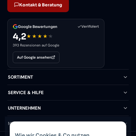
Kontakt & Beratung
Google Bewertungen
Verifiziert
4,2
393 Rezensionen auf Google
Auf Google ansehen
SORTIMENT
Badheizkörper
SERVICE & HILFE
Handtuchheizkörper
Hilfe & Kontakt
UNTERNEHMEN
Design-Heizkörper
Versand & Lieferung
Wir über uns
MEIN KONTO
Wie wir Cookies & Co nutzen