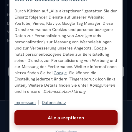
Paneelheizkörper
Rückgabe & Widerruf
Standort & Abholung Jüchen
Anmelden / Mein Konto
BELIEBTE KATEGORIEN
Durch Klicken auf „Alle akzeptieren“ gestatten Sie den
Heizkörper kaufen
Badheizkörper
Handtuchheizkörper
Vertikal-Heizkörper
Garantie & Gewährleistung
B2B-Kunden
Merkliste
Einsatz folgender Dienste auf unserer Website:
Design-Heizkörper
Paneelheizkörper
Vertikal-Heizkörper
YouTube, Vimeo, Klaviyo, Google Tag Manager. Diese
Dienste verwenden Cookies und personenbezogene
Heizkörper-Zubehör
Montageservice vor Ort
Karriere
Newsletter
Wandheizkörper
Wohnraum-Heizkörper
Badheizkörper Schwarz
Daten zur Personalisierung von Anzeigen (ads
Mischbetrieb-Heizkörper
Heizkörper-Zubehör
Aktuelle Angebote
personalization), zur Messung von Werbeleistungen
Sendung verfolgen
Ratgeber
Aktuelle Angebote
und zur Verbesserung unseres Angebots. Google
nutzt personenbezogene Daten zur Bereitstellung
seiner Dienste, zur Personalisierung von Werbung und
Bestpreisgarantie
SICHERE ZAHLUNG
VERSAND MIT
zur Messung der Performance. Weitere Informationen
hierzu finden Sie bei
Google
. Sie können die
Einstellung jederzeit ändern (Fingerabdruck-Icon links
unten). Weitere Details finden Sie unter
Konfigurieren
und in unserer
Datenschutzerklärung
.
Impressum
|
Datenschutz
Vertrag widerrufen
Alle akzeptieren
© 2026 Ada Commerce GmbH
* Alle Preise inkl. gesetzlicher USt. |
Kostenloser Versand
Konfigurieren