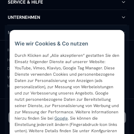
Badheizkörper
SERVICE & HILFE
Handtuchheizkörper
Hilfe & Kontakt
UNTERNEHMEN
Design-Heizkörper
Versand & Lieferung
Wir über uns
MEIN KONTO
Wie wir Cookies & Co nutzen
Paneelheizkörper
Rückgabe & Widerruf
Standort & Abholung Jüchen
Anmelden / Mein Konto
BELIEBTE KATEGORIEN
Durch Klicken auf „Alle akzeptieren“ gestatten Sie den
Heizkörper kaufen
Badheizkörper
Handtuchheizkörper
Einsatz folgender Dienste auf unserer Website:
Vertikal-Heizkörper
Garantie & Gewährleistung
B2B-Kunden
Merkliste
YouTube, Vimeo, Klaviyo, Google Tag Manager. Diese
Design-Heizkörper
Paneelheizkörper
Vertikal-Heizkörper
Dienste verwenden Cookies und personenbezogene
Heizkörper-Zubehör
Montageservice vor Ort
Karriere
Newsletter
Wandheizkörper
Wohnraum-Heizkörper
Badheizkörper Schwarz
Daten zur Personalisierung von Anzeigen (ads
Mischbetrieb-Heizkörper
Heizkörper-Zubehör
Aktuelle Angebote
personalization), zur Messung von Werbeleistungen
Sendung verfolgen
Ratgeber
Aktuelle Angebote
und zur Verbesserung unseres Angebots. Google
nutzt personenbezogene Daten zur Bereitstellung
seiner Dienste, zur Personalisierung von Werbung und
Bestpreisgarantie
SICHERE ZAHLUNG
VERSAND MIT
zur Messung der Performance. Weitere Informationen
hierzu finden Sie bei
Google
. Sie können die
Einstellung jederzeit ändern (Fingerabdruck-Icon links
unten). Weitere Details finden Sie unter
Konfigurieren