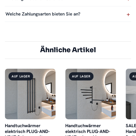
Welche Zahlungsarten bieten Sie an?
Ähnliche Artikel
AUF LAGER
AUF LAGER
A
Handtuchwärmer
Handtuchwärmer
SAL
elektrisch PLUG-AND-
elektrisch PLUG-AND-
Hand