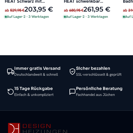
HEAT Schwarz mit
HEAT schwenkbar
Badh
Handtuchhaltern 35 x
Schwarz 51 x 62 cm
Schw
203,95 €
261,95 €
ab
529,95 €
ab
680,95 €
ab
31
140 cm
Seit
Auf Lager
·
2 - 3 Werktagen
Auf Lager
·
2 - 3 Werktagen
Auf 
160 
Immer gratis Versand
Sicher bezahlen
Deutschlandweit & schnell
SSL-verschlüsselt & geprüft
15 Tage Rückgabe
Persönliche Beratung
Einfach & unkompliziert
Fachhandel aus Jüchen