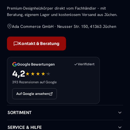
Premium-Designheizkörper direkt vom Fachhändler – mit
Beratung, eigenem Lager und kostenlosem Versand aus Jüchen.
Ada Commerce GmbH · Neusser Str. 150, 41363 Jüchen
Kontakt & Beratung
Google Bewertungen
Verifiziert
4,2
393 Rezensionen auf Google
Auf Google ansehen
SORTIMENT
Badheizkörper
SERVICE & HILFE