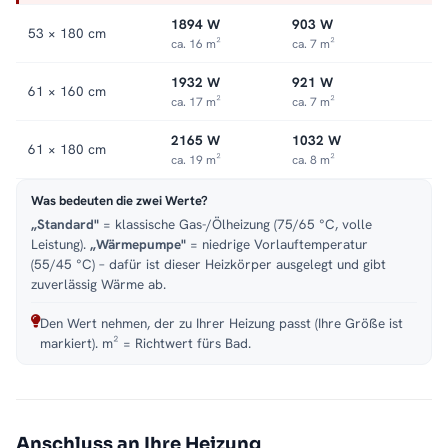
1894 W
903 W
53 × 180 cm
ca. 16 m²
ca. 7 m²
1932 W
921 W
61 × 160 cm
ca. 17 m²
ca. 7 m²
2165 W
1032 W
61 × 180 cm
ca. 19 m²
ca. 8 m²
Was bedeuten die zwei Werte?
„Standard"
= klassische Gas-/Ölheizung (75/65 °C, volle
Leistung).
„Wärmepumpe"
= niedrige Vorlauftemperatur
(55/45 °C) – dafür ist dieser Heizkörper ausgelegt und gibt
zuverlässig Wärme ab.
Den Wert nehmen, der zu Ihrer Heizung passt (Ihre Größe ist
markiert). m² = Richtwert fürs Bad.
Anschluss an Ihre Heizung