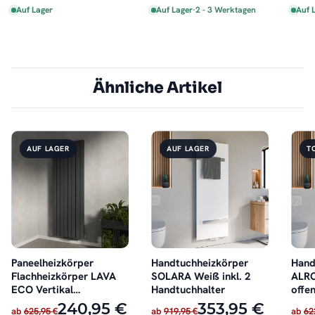
Auf Lager
Auf Lager
·
2 - 3 Werktagen
Auf 
Ähnliche Artikel
AUF LAGER
AUF LAGER
T
Paneelheizkörper
Handtuchheizkörper
Hand
Flachheizkörper LAVA
SOLARA Weiß inkl. 2
ALRO
ECO Vertikal
Handtuchhalter
offen
Doppellagig Anthrazit
240,95 €
353,95 €
ab
625,95 €
ab
919,95 €
ab
62