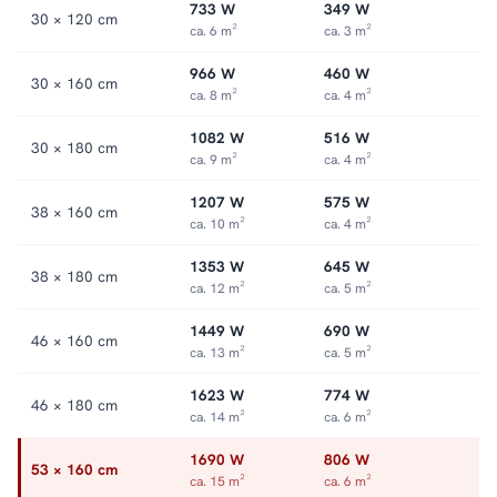
733 W
349 W
ruhig. Alle Größen und Ausführungen finden Sie in der Kategorie
30 × 120 cm
ca. 6 m²
ca. 3 m²
Vertikal-Heizkörper
.
966 W
460 W
30 × 160 cm
ca. 8 m²
ca. 4 m²
1082 W
516 W
30 × 180 cm
ca. 9 m²
ca. 4 m²
1207 W
575 W
38 × 160 cm
ca. 10 m²
ca. 4 m²
1353 W
645 W
38 × 180 cm
ca. 12 m²
ca. 5 m²
1449 W
690 W
46 × 160 cm
ca. 13 m²
ca. 5 m²
1623 W
774 W
46 × 180 cm
ca. 14 m²
ca. 6 m²
1690 W
806 W
53 × 160 cm
ca. 15 m²
ca. 6 m²