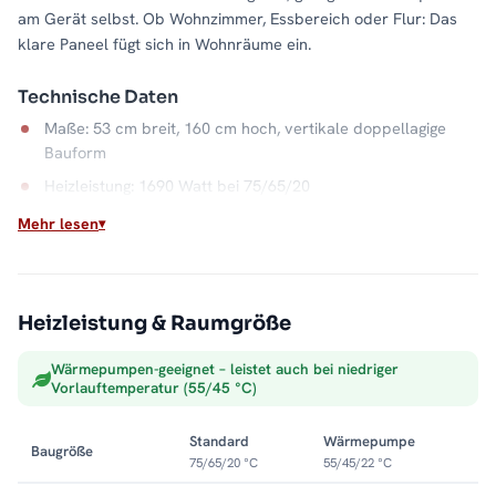
am Gerät selbst. Ob Wohnzimmer, Essbereich oder Flur: Das
klare Paneel fügt sich in Wohnräume ein.
Technische Daten
Maße: 53 cm breit, 160 cm hoch, vertikale doppellagige
Bauform
Heizleistung: 1690 Watt bei 75/65/20
Material: Stahl, Farbe Weiß
Mehr lesen
Anschluss: Mittelanschluss
Wasserkapazität: 12,5 Liter
Max. Betriebsdruck: 5 bar
Heizleistung & Raumgröße
Lieferumfang: Heizkörper und Thermostat
Wärmepumpen-geeignet – leistet auch bei niedriger
Vorlauftemperatur (55/45 °C)
Wärme fürs Wohnen
Als Warmwasser-Heizkörper hängt der LAVA direkt an der
Standard
Wärmepumpe
Baugröße
Zentralheizung und verwandelt schmale Wandflächen in ruhige,
75/65/20 °C
55/45/22 °C
flache Wärmequellen. Weiß hält den Raum optisch hell und