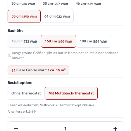
30 cm
38 cm
46 cm
966 Watt
1207 Watt
1449 Watt
53 cm
61 cm
1690 Watt
1932 Watt
Bauhöhe
120 cm
160 cm
180 cm
733 Watt
1690 Watt
1894 Watt
Ausgegraute Größen gibt es nur in Kombination mit einer anderen
Auswahl.
Diese Größe wärmt
ca. 15 m²
Bestelloption:
Ohne Thermostat
Mit Multiblock-Thermostat
Reiner Wasserbetrieb: Multiblock + Thermostatkopf inklusive.
Anschluss erklärt
↓