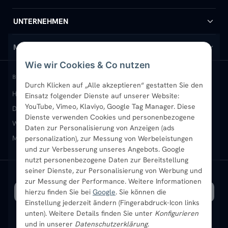
Handtuchheizkörper
Hilfe & Kontakt
UNTERNEHMEN
Design-Heizkörper
Versand & Lieferung
Wir über uns
MEIN KONTO
Wie wir Cookies & Co nutzen
Paneelheizkörper
Rückgabe & Widerruf
Standort & Abholung Jüchen
Anmelden / Mein Konto
BELIEBTE KATEGORIEN
Durch Klicken auf „Alle akzeptieren“ gestatten Sie den
Heizkörper kaufen
Badheizkörper
Handtuchheizkörper
Einsatz folgender Dienste auf unserer Website:
Vertikal-Heizkörper
Garantie & Gewährleistung
B2B-Kunden
Merkliste
YouTube, Vimeo, Klaviyo, Google Tag Manager. Diese
Design-Heizkörper
Paneelheizkörper
Vertikal-Heizkörper
Dienste verwenden Cookies und personenbezogene
Heizkörper-Zubehör
Montageservice vor Ort
Karriere
Newsletter
Wandheizkörper
Wohnraum-Heizkörper
Badheizkörper Schwarz
Daten zur Personalisierung von Anzeigen (ads
Mischbetrieb-Heizkörper
Heizkörper-Zubehör
Aktuelle Angebote
personalization), zur Messung von Werbeleistungen
Sendung verfolgen
Ratgeber
Aktuelle Angebote
und zur Verbesserung unseres Angebots. Google
nutzt personenbezogene Daten zur Bereitstellung
seiner Dienste, zur Personalisierung von Werbung und
Bestpreisgarantie
SICHERE ZAHLUNG
VERSAND MIT
zur Messung der Performance. Weitere Informationen
hierzu finden Sie bei
Google
. Sie können die
Einstellung jederzeit ändern (Fingerabdruck-Icon links
unten). Weitere Details finden Sie unter
Konfigurieren
und in unserer
Datenschutzerklärung
.