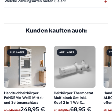
Welche Zahlungsarten bieten Sie an?
Kunden kauften auch:
AUF LAGER
AUF LAGER
T
Handtuchheizkörper
Heizkörper Thermostat
Hand
PANDEMA Weiß Mittel-
Multiblock Set inkl.
ALRO
und Seitenanschluss
Kopf 2 in 1 Weiß
offen
schwenkbar
248,95 €
68,95 €
ab
646,95 €
ab
178,95 €
ab
62