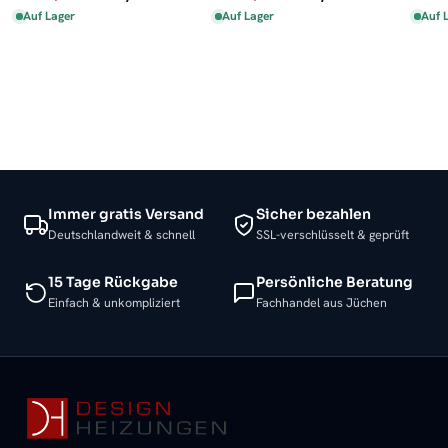
Auf Lager
Auf Lager
Auf 
Immer gratis Versand
Sicher bezahlen
Deutschlandweit & schnell
SSL-verschlüsselt & geprüft
15 Tage Rückgabe
Persönliche Beratung
Einfach & unkompliziert
Fachhandel aus Jüchen