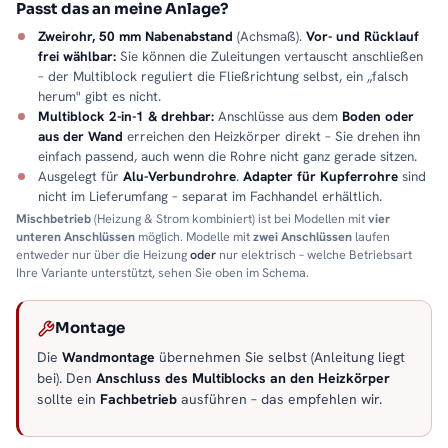
Passt das an meine Anlage?
Zweirohr, 50 mm Nabenabstand
(Achsmaß).
Vor- und Rücklauf
frei wählbar:
Sie können die Zuleitungen vertauscht anschließen
– der Multiblock reguliert die Fließrichtung selbst, ein „falsch
herum" gibt es nicht.
Multiblock 2-in-1 & drehbar:
Anschlüsse aus dem
Boden oder
aus der Wand
erreichen den Heizkörper direkt – Sie drehen ihn
einfach passend, auch wenn die Rohre nicht ganz gerade sitzen.
Ausgelegt für
Alu-Verbundrohre
.
Adapter für Kupferrohre
sind
nicht im Lieferumfang – separat im Fachhandel erhältlich.
Mischbetrieb
(Heizung & Strom kombiniert) ist bei Modellen mit
vier
unteren Anschlüssen
möglich. Modelle mit
zwei Anschlüssen
laufen
entweder nur über die Heizung
oder
nur elektrisch – welche Betriebsart
Ihre Variante unterstützt, sehen Sie oben im Schema.
Montage
Die
Wandmontage
übernehmen Sie selbst (Anleitung liegt
bei). Den
Anschluss des Multiblocks an den Heizkörper
sollte ein
Fachbetrieb
ausführen – das empfehlen wir.