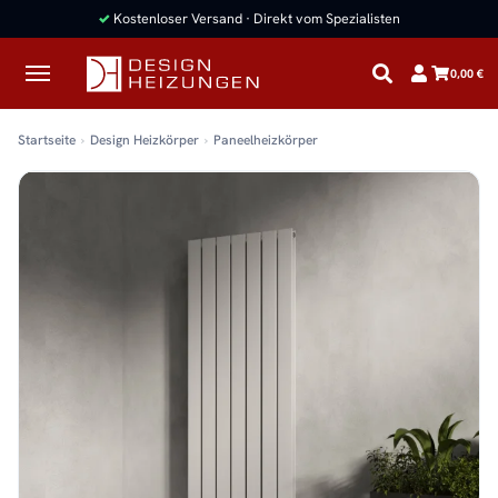
✓
Kostenloser Versand · Direkt vom Spezialisten
0,00 €
Startseite
Design Heizkörper
Paneelheizkörper