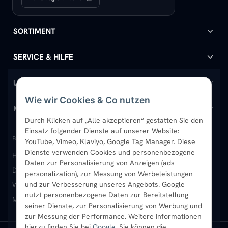
SORTIMENT
Badheizkörper
SERVICE & HILFE
Handtuchheizkörper
Hilfe & Kontakt
UNTERNEHMEN
Wie wir Cookies & Co nutzen
Design-Heizkörper
Versand & Lieferung
Wir über uns
MEIN KONTO
Durch Klicken auf „Alle akzeptieren“ gestatten Sie den
Einsatz folgender Dienste auf unserer Website:
Paneelheizkörper
Rückgabe & Widerruf
Standort & Abholung Jüchen
Anmelden / Mein Konto
BELIEBTE KATEGORIEN
YouTube, Vimeo, Klaviyo, Google Tag Manager. Diese
Dienste verwenden Cookies und personenbezogene
Heizkörper kaufen
Badheizkörper
Handtuchheizkörper
Vertikal-Heizkörper
Garantie & Gewährleistung
B2B-Kunden
Merkliste
Daten zur Personalisierung von Anzeigen (ads
Design-Heizkörper
Paneelheizkörper
Vertikal-Heizkörper
personalization), zur Messung von Werbeleistungen
und zur Verbesserung unseres Angebots. Google
Heizkörper-Zubehör
Montageservice vor Ort
Karriere
Newsletter
Wandheizkörper
Wohnraum-Heizkörper
Badheizkörper Schwarz
nutzt personenbezogene Daten zur Bereitstellung
Mischbetrieb-Heizkörper
Heizkörper-Zubehör
Aktuelle Angebote
seiner Dienste, zur Personalisierung von Werbung und
Sendung verfolgen
Ratgeber
Aktuelle Angebote
zur Messung der Performance. Weitere Informationen
hierzu finden Sie bei
Google
. Sie können die