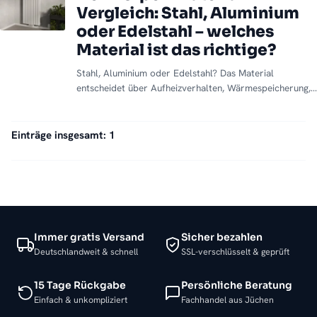
Vergleich: Stahl, Aluminium
oder Edelstahl – welches
Material ist das richtige?
Stahl, Aluminium oder Edelstahl? Das Material
entscheidet über Aufheizverhalten, Wärmespeicherung,
Korrosionsschutz im Bad und die Eignung für die
Wärmepumpe – wir vergleichen die drei Werkstoffe
fundiert und sagen, welcher zu Ihrem Raum und
Einträge insgesamt: 1
Heizsystem passt.
Immer gratis Versand
Sicher bezahlen
Deutschlandweit & schnell
SSL-verschlüsselt & geprüft
15 Tage Rückgabe
Persönliche Beratung
Einfach & unkompliziert
Fachhandel aus Jüchen