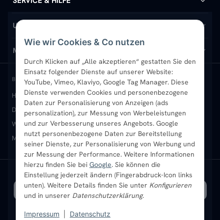
SERVICE & HILFE
Handtuchheizkörper
Hilfe & Kontakt
UNTERNEHMEN
Wie wir Cookies & Co nutzen
Design-Heizkörper
Versand & Lieferung
Wir über uns
MEIN KONTO
Durch Klicken auf „Alle akzeptieren“ gestatten Sie den
Einsatz folgender Dienste auf unserer Website:
Paneelheizkörper
Rückgabe & Widerruf
Standort & Abholung Jüchen
Anmelden / Mein Konto
BELIEBTE KATEGORIEN
YouTube, Vimeo, Klaviyo, Google Tag Manager. Diese
Dienste verwenden Cookies und personenbezogene
Heizkörper kaufen
Badheizkörper
Handtuchheizkörper
Vertikal-Heizkörper
Garantie & Gewährleistung
B2B-Kunden
Merkliste
Daten zur Personalisierung von Anzeigen (ads
Design-Heizkörper
Paneelheizkörper
Vertikal-Heizkörper
personalization), zur Messung von Werbeleistungen
Heizkörper-Zubehör
Montageservice vor Ort
Karriere
Newsletter
und zur Verbesserung unseres Angebots. Google
Wandheizkörper
Wohnraum-Heizkörper
Badheizkörper Schwarz
nutzt personenbezogene Daten zur Bereitstellung
Mischbetrieb-Heizkörper
Heizkörper-Zubehör
Aktuelle Angebote
seiner Dienste, zur Personalisierung von Werbung und
Sendung verfolgen
Ratgeber
Aktuelle Angebote
zur Messung der Performance. Weitere Informationen
hierzu finden Sie bei
Google
. Sie können die
Bestpreisgarantie
Einstellung jederzeit ändern (Fingerabdruck-Icon links
SICHERE ZAHLUNG
VERSAND MIT
unten). Weitere Details finden Sie unter
Konfigurieren
und in unserer
Datenschutzerklärung
.
Impressum
|
Datenschutz