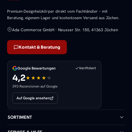
Premium-Designheizkörper direkt vom Fachhändler – mit
Beratung, eigenem Lager und kostenlosem Versand aus Jüchen.
Ada Commerce GmbH · Neusser Str. 150, 41363 Jüchen
Kontakt & Beratung
Google Bewertungen
Verifiziert
4,2
393 Rezensionen auf Google
Auf Google ansehen
SORTIMENT
Badheizkörper