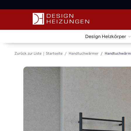
5% Rabatt sichern:
Newsletter anmelden
Design Heizkörper
Zurück zur Liste
Startseite
Handtuchwärmer
Handtuchwärme