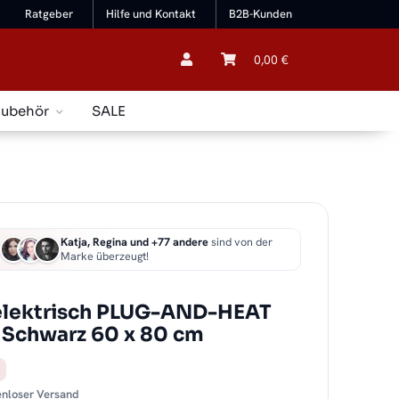
Ratgeber
Hilfe und Kontakt
B2B-Kunden
0,00 €
Zubehör
SALE
Katja, Regina und +77 andere
sind von der
Marke überzeugt!
lektrisch PLUG-AND-HEAT
 Schwarz 60 x 80 cm
tenloser Versand