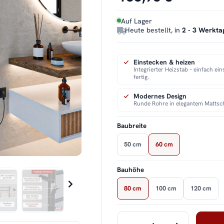
Auf Lager
Heute bestellt, in
2 - 3 Werkta
Einstecken & heizen
Integrierter Heizstab – einfach ei
fertig.
Modernes Design
Runde Rohre in elegantem Mattsc
Baubreite
50 cm
60 cm
Bauhöhe
80 cm
100 cm
120 cm