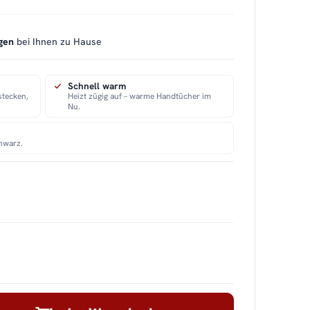
gen
bei Ihnen zu Hause
Schnell warm
nstecken,
Heizt zügig auf – warme Handtücher im
Nu.
hwarz.