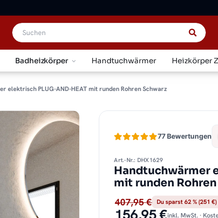
Badheizkörper
Handtuchwärmer
Heizkörper 
r elektrisch PLUG-AND-HEAT mit runden Rohren Schwarz
77 Bewertungen
Art.-Nr.: DHX1629
Handtuchwärmer e
mit runden Rohren
407,95 €
Du sparst 62 % (251 €)
156,95 €
inkl. MwSt. · Kos