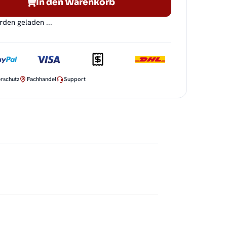
In den Warenkorb
en geladen ...
rschutz
Fachhandel
Support