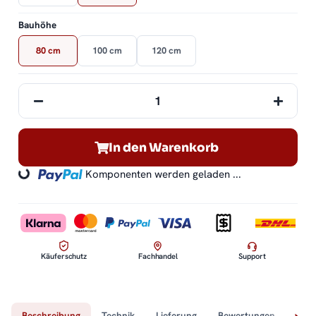
Bauhöhe
80 cm
100 cm
120 cm
In den Warenkorb
Loading...
Komponenten werden geladen ...
Käuferschutz
Fachhandel
Support
Beschreibung
Technik
Lieferung
Bewertungen
Fra