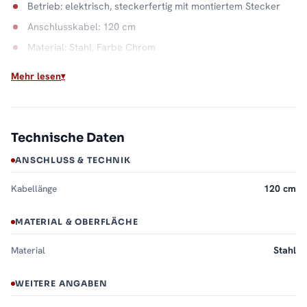
Betrieb: elektrisch, steckerfertig mit montiertem Stecker
Anschlusskabel: 120 cm
Material: Stahl, Farbe Chrom
Mehr lesen
Steckerfertig: Wärme ohne Baustelle
Kein Heizungsanschluss, kein Festanschluss, kein Elektriker:
Der PLUG-AND-HEAT wird aufgehängt, eingesteckt und wärmt.
Damit eignet er sich für Mietbäder ebenso wie für jede
Technische Daten
Nachrüstung, in der niemand Wände öffnen will. Alle
ANSCHLUSS & TECHNIK
Bauformen und Größen finden Sie in der Kategorie
Handtuchwärmer
.
Kabellänge
120 cm
MATERIAL & OBERFLÄCHE
Material
Stahl
WEITERE ANGABEN