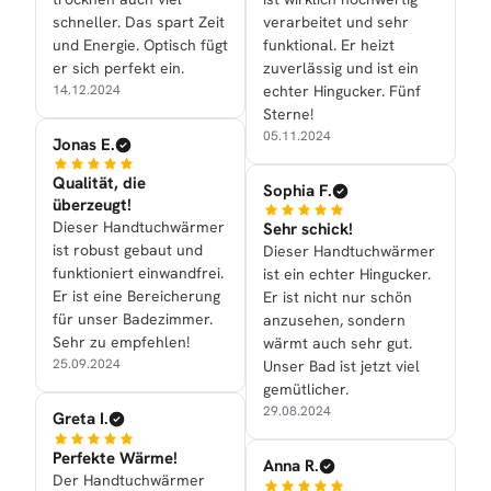
schneller. Das spart Zeit
verarbeitet und sehr
und Energie. Optisch fügt
funktional. Er heizt
er sich perfekt ein.
zuverlässig und ist ein
14.12.2024
echter Hingucker. Fünf
Sterne!
05.11.2024
Jonas E.
Qualität, die
Sophia F.
überzeugt!
Dieser Handtuchwärmer
Sehr schick!
ist robust gebaut und
Dieser Handtuchwärmer
funktioniert einwandfrei.
ist ein echter Hingucker.
Er ist eine Bereicherung
Er ist nicht nur schön
für unser Badezimmer.
anzusehen, sondern
Sehr zu empfehlen!
wärmt auch sehr gut.
25.09.2024
Unser Bad ist jetzt viel
gemütlicher.
29.08.2024
Greta I.
Perfekte Wärme!
Anna R.
Der Handtuchwärmer