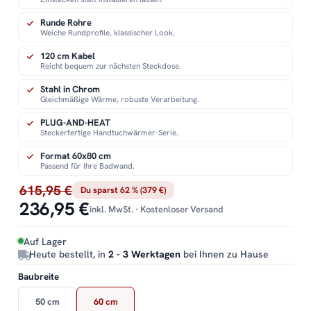
Runde Rohre
Weiche Rundprofile, klassischer Look.
120 cm Kabel
Reicht bequem zur nächsten Steckdose.
Stahl in Chrom
Gleichmäßige Wärme, robuste Verarbeitung.
PLUG-AND-HEAT
Steckerfertige Handtuchwärmer-Serie.
Format 60x80 cm
Passend für Ihre Badwand.
615,95 €
Du sparst 62 % (379 €)
236,95 €
inkl. MwSt. · Kostenloser Versand
Auf Lager
Heute bestellt, in
2 - 3 Werktagen
bei Ihnen zu Hause
Baubreite
50 cm
60 cm