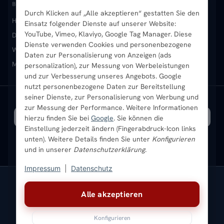
BELIEBTE KATEGORIEN
Durch Klicken auf „Alle akzeptieren“ gestatten Sie den
Heizkörper kaufen
Badheizkörper
Handtuchheizkörper
Einsatz folgender Dienste auf unserer Website:
Vertikal-Heizkörper
Garantie & Gewährleistung
B2B-Kunden
Merkliste
YouTube, Vimeo, Klaviyo, Google Tag Manager. Diese
Design-Heizkörper
Paneelheizkörper
Vertikal-Heizkörper
Dienste verwenden Cookies und personenbezogene
Heizkörper-Zubehör
Montageservice vor Ort
Karriere
Newsletter
Wandheizkörper
Wohnraum-Heizkörper
Badheizkörper Schwarz
Daten zur Personalisierung von Anzeigen (ads
Mischbetrieb-Heizkörper
Heizkörper-Zubehör
Aktuelle Angebote
personalization), zur Messung von Werbeleistungen
Sendung verfolgen
Ratgeber
Aktuelle Angebote
und zur Verbesserung unseres Angebots. Google
nutzt personenbezogene Daten zur Bereitstellung
seiner Dienste, zur Personalisierung von Werbung und
Bestpreisgarantie
SICHERE ZAHLUNG
VERSAND MIT
zur Messung der Performance. Weitere Informationen
hierzu finden Sie bei
Google
. Sie können die
Einstellung jederzeit ändern (Fingerabdruck-Icon links
unten). Weitere Details finden Sie unter
Konfigurieren
und in unserer
Datenschutzerklärung
.
Impressum
|
Datenschutz
Vertrag widerrufen
Alle akzeptieren
© 2026 Ada Commerce GmbH
* Alle Preise inkl. gesetzlicher USt. |
Kostenloser Versand
Konfigurieren
Impressum
Datenschutz
AGB
Widerrufsbelehrung
Versandkosten