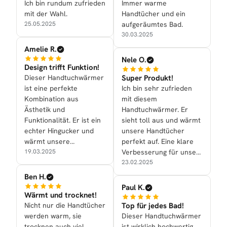
Ich bin rundum zufrieden
Immer warme
mit der Wahl.
Handtücher und ein
25.05.2025
aufgeräumtes Bad.
30.03.2025
Amelie R.
Nele O.
Design trifft Funktion!
Dieser Handtuchwärmer
Super Produkt!
ist eine perfekte
Ich bin sehr zufrieden
Kombination aus
mit diesem
Ästhetik und
Handtuchwärmer. Er
Funktionalität. Er ist ein
sieht toll aus und wärmt
echter Hingucker und
unsere Handtücher
wärmt unsere
perfekt auf. Eine klare
Handtücher zuverlässig.
19.03.2025
Verbesserung für unser
Zuhause.
23.02.2025
Ben H.
Paul K.
Wärmt und trocknet!
Nicht nur die Handtücher
Top für jedes Bad!
werden warm, sie
Dieser Handtuchwärmer
trocknen auch viel
ist wirklich hochwertig