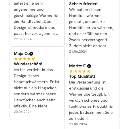
liefert eine sehr
Sehr zufrieden!
angenehme und
Wir haben diesen
gleichmäßige Wärme für
Handtuchwärmer
die Handtücher. Das
gekauft, um unsere
Design ist modern und
Handtücher zu wärmen,
passt hervorragend. Ich
und er erfüllt seinen
bin begeistert!
22.07.2024
Zweck hervorragend.
Zudem sieht er sehr
edel aus.
21.06.2024
Maja Q.
Wunderschön!
Moritz E.
Ich bin verliebt in das
Design dieses
Top Qualität!
Handtuchwärmers. Er ist
Die Verarbeitung ist
nicht nur ein Hingucker,
erstklassig und die
sondern wärmt unsere
Wärme überzeugt. Ein
Handtücher auch sehr
wirklich schönes und
effektiv. Eine klare
funktionales Produkt für
Empfehlung!
20.06.2024
jedes Badezimmer. Sehr
zufrieden!
21.05.2024