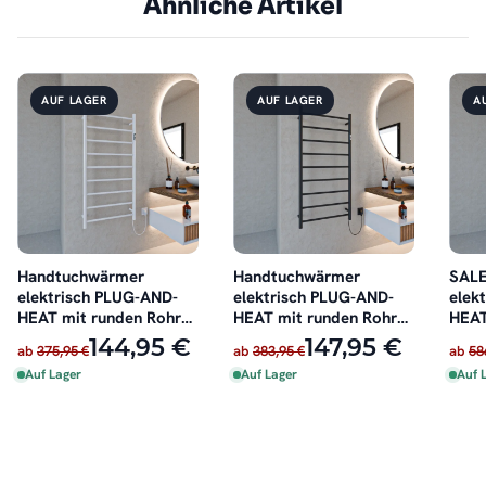
Ähnliche Artikel
AUF LAGER
AUF LAGER
A
Handtuchwärmer
Handtuchwärmer
SALE
elektrisch PLUG-AND-
elektrisch PLUG-AND-
elek
HEAT mit runden Rohren
HEAT mit runden Rohren
HEAT
Weiß
Schwarz
Chro
144,95 €
147,95 €
ab
375,95 €
ab
383,95 €
ab
58
Auf Lager
Auf Lager
Auf 