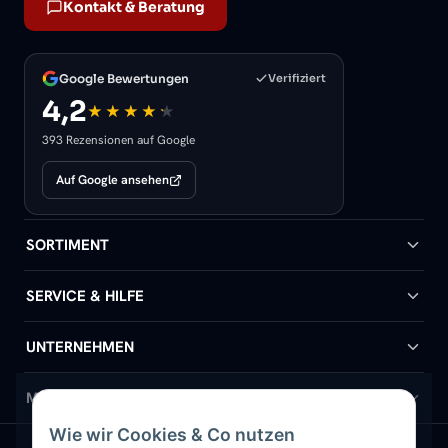
Kontakt & Beratung
Google Bewertungen
Verifiziert
4,2
393 Rezensionen auf Google
Auf Google ansehen
SORTIMENT
Badheizkörper
SERVICE & HILFE
Handtuchheizkörper
Hilfe & Kontakt
UNTERNEHMEN
Design-Heizkörper
Versand & Lieferung
Wir über uns
MEIN KONTO
Wie wir Cookies & Co nutzen
Paneelheizkörper
Rückgabe & Widerruf
Standort & Abholung Jüchen
Anmelden / Mein Konto