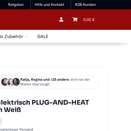
Ratgeber
Hilfe und Kontakt
B2B-Kunden
0,00 €
er Zubehör
SALE
Katja, Regina und +25 andere
sind von der
Marke überzeugt!
lektrisch PLUG-AND-HEAT
n Weiß
 Kostenloser Versand