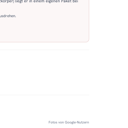
körper) liegt er in einem eigenen Paket bei
usdrehen.
Fotos von Google-Nutzern