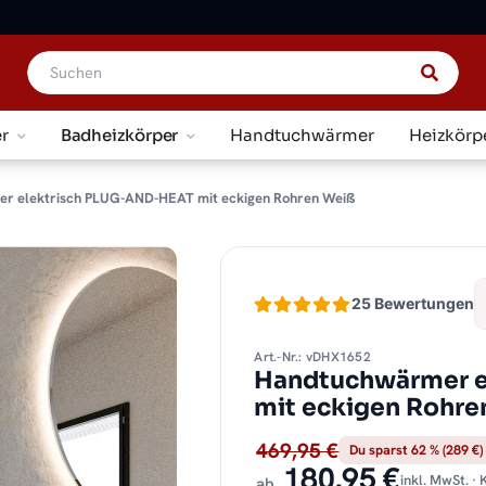
r
Badheizkörper
Handtuchwärmer
Heizkörp
r elektrisch PLUG-AND-HEAT mit eckigen Rohren Weiß
25 Bewertungen
Art.-Nr.: vDHX1652
Handtuchwärmer e
mit eckigen Rohre
469,95 €
Du sparst 62 % (289 €)
180,95 €
inkl. MwSt. ·
ab