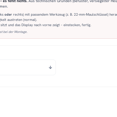
 es fehlt nichts.
Aus technischen Gründen (befüllter, versiegelter Heiz
mmen.
nks
oder
rechts) mit passendem Werkzeug (z. B. 22-mm-Maulschlüssel) hera
keit austreten (normal).
itzt und das Display nach vorne zeigt – einstecken, fertig.
st bei der Montage.