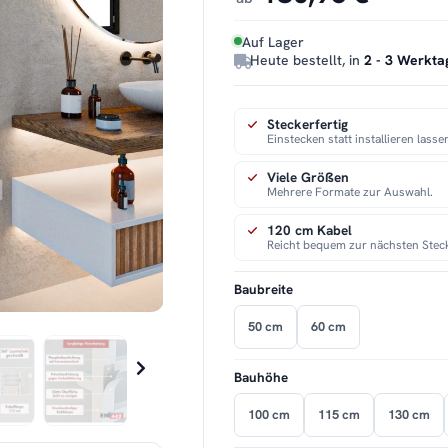
Auf Lager
Heute bestellt, in
2 - 3 Werkta
Steckerfertig
Einstecken statt installieren lasse
Viele Größen
Mehrere Formate zur Auswahl.
120 cm Kabel
Reicht bequem zur nächsten Stec
Baubreite
50 cm
60 cm
Bauhöhe
100 cm
115 cm
130 cm