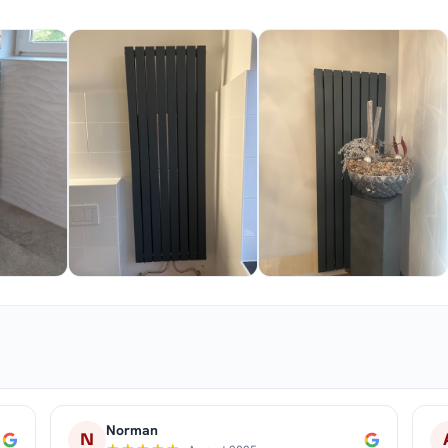
Norman
N