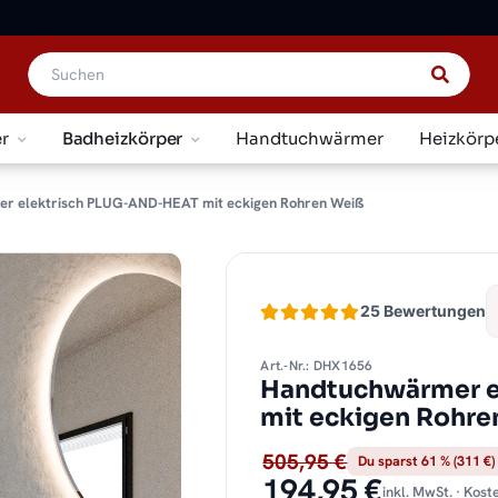
r
Badheizkörper
Handtuchwärmer
Heizkörp
r elektrisch PLUG-AND-HEAT mit eckigen Rohren Weiß
25 Bewertungen
Art.-Nr.: DHX1656
Handtuchwärmer e
mit eckigen Rohre
505,95 €
Du sparst 61 % (311 €)
194,95 €
inkl. MwSt. · Kos