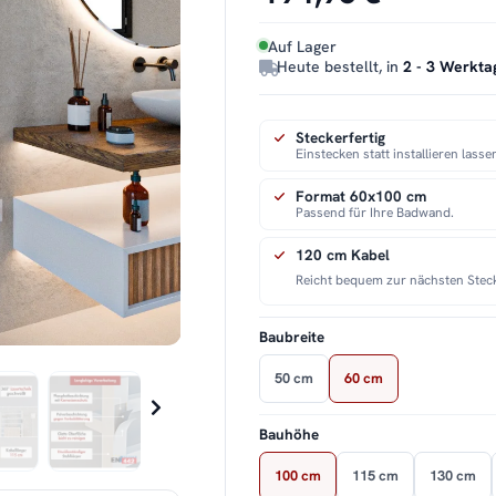
Auf Lager
Heute bestellt, in
2 - 3 Werkta
Steckerfertig
Einstecken statt installieren lasse
Format 60x100 cm
Passend für Ihre Badwand.
120 cm Kabel
Reicht bequem zur nächsten Stec
Baubreite
50 cm
60 cm
Bauhöhe
100 cm
115 cm
130 cm