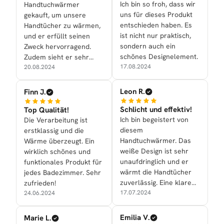
Ich bin so froh, dass wir
Handtuchwärmer
uns für dieses Produkt
gekauft, um unsere
entschieden haben. Es
Handtücher zu wärmen,
ist nicht nur praktisch,
und er erfüllt seinen
sondern auch ein
Zweck hervorragend.
schönes Designelement.
Zudem sieht er sehr
17.08.2024
edel aus.
20.08.2024
Leon R.
Finn J.
Schlicht und effektiv!
Top Qualität!
Ich bin begeistert von
Die Verarbeitung ist
diesem
erstklassig und die
Handtuchwärmer. Das
Wärme überzeugt. Ein
weiße Design ist sehr
wirklich schönes und
unaufdringlich und er
funktionales Produkt für
wärmt die Handtücher
jedes Badezimmer. Sehr
zuverlässig. Eine klare
zufrieden!
Empfehlung!
17.07.2024
24.06.2024
Emilia V.
Marie L.