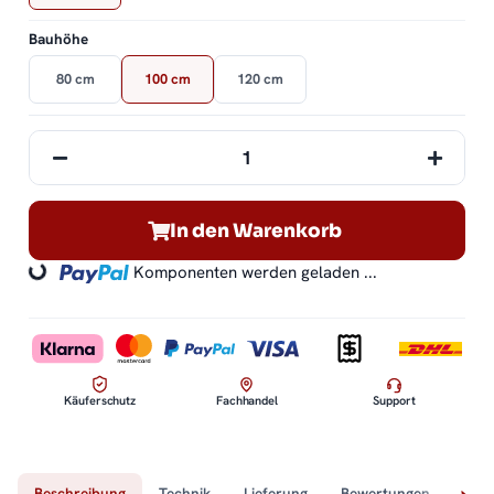
Bauhöhe
80 cm
100 cm
120 cm
In den Warenkorb
Komponenten werden geladen ...
Loading...
Käuferschutz
Fachhandel
Support
Beschreibung
Technik
Lieferung
Bewertungen
Fra