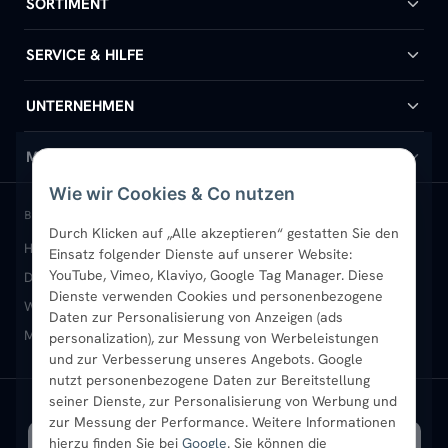
SORTIMENT
Badheizkörper
SERVICE & HILFE
Handtuchheizkörper
Hilfe & Kontakt
UNTERNEHMEN
Design-Heizkörper
Versand & Lieferung
Wir über uns
MEIN KONTO
Wie wir Cookies & Co nutzen
Paneelheizkörper
Rückgabe & Widerruf
Standort & Abholung Jüchen
Anmelden / Mein Konto
BELIEBTE KATEGORIEN
Durch Klicken auf „Alle akzeptieren“ gestatten Sie den
Heizkörper kaufen
Badheizkörper
Handtuchheizkörper
Einsatz folgender Dienste auf unserer Website:
Vertikal-Heizkörper
Garantie & Gewährleistung
B2B-Kunden
Merkliste
YouTube, Vimeo, Klaviyo, Google Tag Manager. Diese
Design-Heizkörper
Paneelheizkörper
Vertikal-Heizkörper
Dienste verwenden Cookies und personenbezogene
Heizkörper-Zubehör
Montageservice vor Ort
Karriere
Newsletter
Wandheizkörper
Wohnraum-Heizkörper
Badheizkörper Schwarz
Daten zur Personalisierung von Anzeigen (ads
Mischbetrieb-Heizkörper
Heizkörper-Zubehör
Aktuelle Angebote
personalization), zur Messung von Werbeleistungen
Sendung verfolgen
Ratgeber
Aktuelle Angebote
und zur Verbesserung unseres Angebots. Google
nutzt personenbezogene Daten zur Bereitstellung
seiner Dienste, zur Personalisierung von Werbung und
Bestpreisgarantie
SICHERE ZAHLUNG
VERSAND MIT
zur Messung der Performance. Weitere Informationen
hierzu finden Sie bei
Google
. Sie können die