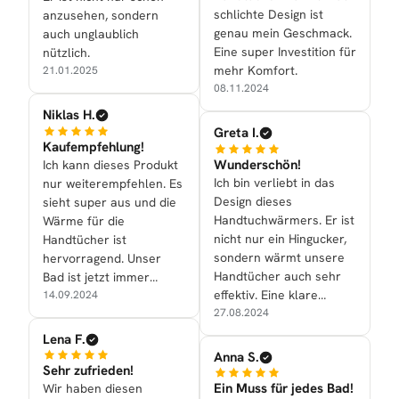
schlichte Design ist
anzusehen, sondern
genau mein Geschmack.
auch unglaublich
Eine super Investition für
nützlich.
mehr Komfort.
21.01.2025
08.11.2024
Niklas H.
Greta I.
Kaufempfehlung!
Wunderschön!
Ich kann dieses Produkt
Ich bin verliebt in das
nur weiterempfehlen. Es
Design dieses
sieht super aus und die
Handtuchwärmers. Er ist
Wärme für die
nicht nur ein Hingucker,
Handtücher ist
sondern wärmt unsere
hervorragend. Unser
Handtücher auch sehr
Bad ist jetzt immer
effektiv. Eine klare
kuschelig.
14.09.2024
Empfehlung!
27.08.2024
Lena F.
Anna S.
Sehr zufrieden!
Ein Muss für jedes Bad!
Wir haben diesen