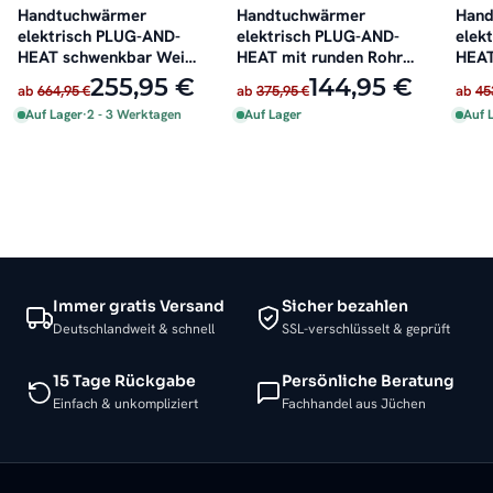
Handtuchwärmer
Handtuchwärmer
Hand
elektrisch PLUG-AND-
elektrisch PLUG-AND-
elek
HEAT schwenkbar Weiß
HEAT mit runden Rohren
HEAT 
51 x 62 cm
Weiß
Wei
255,95 €
144,95 €
ab
664,95 €
ab
375,95 €
ab
45
Auf Lager
·
2 - 3 Werktagen
Auf Lager
Auf 
Immer gratis Versand
Sicher bezahlen
Deutschlandweit & schnell
SSL-verschlüsselt & geprüft
15 Tage Rückgabe
Persönliche Beratung
Einfach & unkompliziert
Fachhandel aus Jüchen