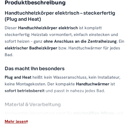
Produktbeschreibung
Handtuchheizkörper elektrisch – steckerfertig
(Plug and Heat)
Dieser
Handtuchheizkörper elektrisch
ist komplett
steckerfertig: Heizstab vormontiert, einfach einstecken und
sofort heizen – ganz
ohne Anschluss an die Zentralheizung
. Ein
elektrischer Badheizkörper
bzw. Handtuchwärmer für jedes
Bad.
Das macht ihn besonders
Plug and Heat
heißt: kein Wasseranschluss, kein Installateur,
keine Montagekosten. Der kompakte
Handtuchwärmer
ist
sofort betriebsbereit
und passt in nahezu jedes Bad.
Material & Verarbeitung
Hochwertige Verarbeitung sorgt für
gleichmäßige Wärme
und
eine lange Lebensdauer im täglichen Einsatz.
Mehr lesen