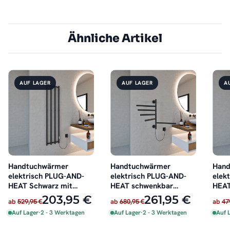
Ähnliche Artikel
AUF LAGER
AUF LAGER
A
Handtuchwärmer
Handtuchwärmer
Hand
elektrisch PLUG-AND-
elektrisch PLUG-AND-
elek
HEAT Schwarz mit
HEAT schwenkbar
HEAT
Handtuchhaltern 35 x
Schwarz 51 x 62 cm
Rohr
203,95 €
261,95 €
ab
529,95 €
ab
680,95 €
ab
47
140 cm
Auf Lager
·
2 - 3 Werktagen
Auf Lager
·
2 - 3 Werktagen
Auf 