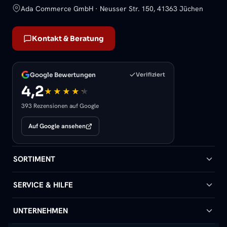
Ada Commerce GmbH · Neusser Str. 150, 41363 Jüchen
Kontakt & Beratung
Google Bewertungen
Verifiziert
4,2
393 Rezensionen auf Google
Auf Google ansehen
SORTIMENT
Badheizkörper
SERVICE & HILFE
Handtuchheizkörper
Hilfe & Kontakt
UNTERNEHMEN