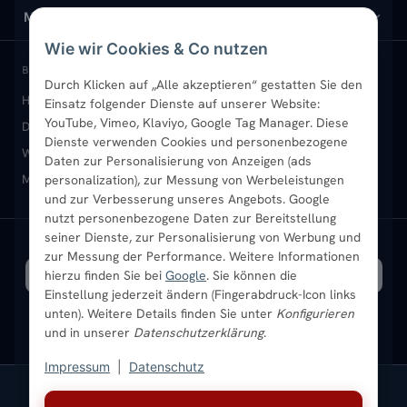
Design-Heizkörper
Versand & Lieferung
Wir über uns
MEIN KONTO
Wie wir Cookies & Co nutzen
Paneelheizkörper
Rückgabe & Widerruf
Standort & Abholung Jüchen
Anmelden / Mein Konto
BELIEBTE KATEGORIEN
Durch Klicken auf „Alle akzeptieren“ gestatten Sie den
Heizkörper kaufen
Badheizkörper
Handtuchheizkörper
Einsatz folgender Dienste auf unserer Website:
Vertikal-Heizkörper
Garantie & Gewährleistung
B2B-Kunden
Merkliste
YouTube, Vimeo, Klaviyo, Google Tag Manager. Diese
Design-Heizkörper
Paneelheizkörper
Vertikal-Heizkörper
Dienste verwenden Cookies und personenbezogene
Heizkörper-Zubehör
Montageservice vor Ort
Karriere
Newsletter
Wandheizkörper
Wohnraum-Heizkörper
Badheizkörper Schwarz
Daten zur Personalisierung von Anzeigen (ads
Mischbetrieb-Heizkörper
Heizkörper-Zubehör
Aktuelle Angebote
personalization), zur Messung von Werbeleistungen
Sendung verfolgen
Ratgeber
Aktuelle Angebote
und zur Verbesserung unseres Angebots. Google
nutzt personenbezogene Daten zur Bereitstellung
seiner Dienste, zur Personalisierung von Werbung und
Bestpreisgarantie
SICHERE ZAHLUNG
VERSAND MIT
zur Messung der Performance. Weitere Informationen
hierzu finden Sie bei
Google
. Sie können die
Einstellung jederzeit ändern (Fingerabdruck-Icon links
unten). Weitere Details finden Sie unter
Konfigurieren
und in unserer
Datenschutzerklärung
.
Impressum
|
Datenschutz
Vertrag widerrufen